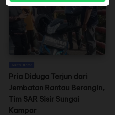
Berita Utama
Pria Diduga Terjun dari
Jembatan Rantau Berangin,
Tim SAR Sisir Sungai
Kampar