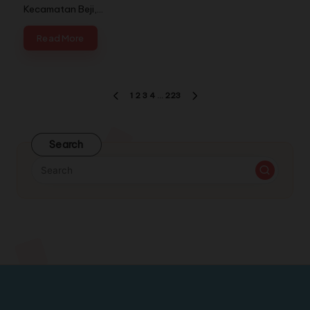
Kecamatan Beji,…
Read More
1
2
3
4
…
223
Search