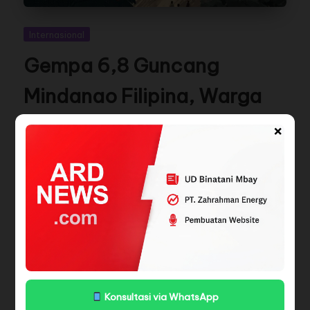
Internasional
Gempa 6,8 Guncang
Mindanao Filipina, Warga
Panik Keluar Rumah
×
By
Daeng
Agustus 4, 2026
Foto : Ilustrasi gempa Manila MANILA — ARD-NEWS.COM
- Gempa bumi berkekuatan 6,8 magnitudo
mengguncang…
Read More
Konsultasi via WhatsApp