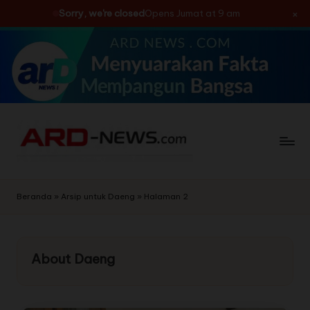
×
Sorry, we're closed
Opens Jumat at 9 am
Skip
to
content
Beranda
»
Arsip untuk Daeng
»
Halaman 2
About Daeng