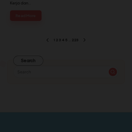
Kerja dan…
Read More
1
2
3
4
5
…
223
Search