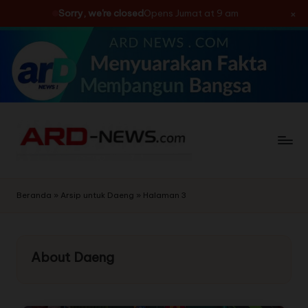
×
Sorry, we're closed
Opens Jumat at 9 am
Skip
to
content
Beranda
»
Arsip untuk Daeng
»
Halaman 3
About Daeng