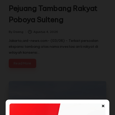
Pejuang Tambang Rakyat
Poboya Sulteng
By
Daeng
Agustus 4, 2026
Jakarta,ard-news.com- (03/08) - Terkait persoalan
ekspansi tambang atas nama investasi anti rakyat di
wilayah konsensi…
Read More
×