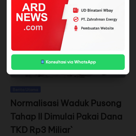
Konsultasi via WhatsApp
Berita Utama
Normalisasi Waduk Pusong
Tahap II Dimulai Pakai Dana
TKD Rp3 Miliar`