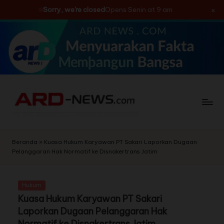
×
Sorry, we're closed
Opens Senin at 9 am
Skip
to
content
Beranda
»
Kuasa Hukum Karyawan PT Sakari Laporkan Dugaan
Pelanggaran Hak Normatif ke Disnakertrans Jatim
Hukum
Kuasa Hukum Karyawan PT Sakari
Laporkan Dugaan Pelanggaran Hak
Normatif ke Disnakertrans Jatim