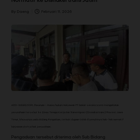
By
Daeng
Februari 11, 2026
ARD-NEWS.COM, Pasuruan – Kuasa hukum karyawan PT Sakari secara resmi mengadukan
perusahaan tersebut ke Dinas Tenaga Kerja dan Transmigrasi (Disnakertrans) Provinsi Jawa
Timur, khususnya pada Bidang Pengaduan, terkait dugaan tidak dipenuhinya hak-hak normatif
karyawan oleh pihak perusahaan.
Pengaduan tersebut diterima oleh Sub Bidang