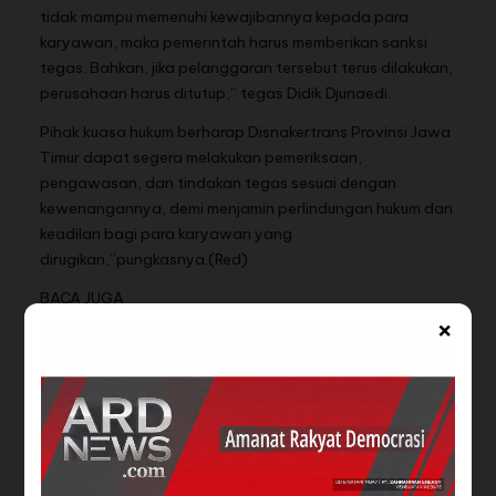
tidak mampu memenuhi kewajibannya kepada para
karyawan, maka pemerintah harus memberikan sanksi
tegas. Bahkan, jika pelanggaran tersebut terus dilakukan,
perusahaan harus ditutup,” tegas Didik Djunaedi.
Pihak kuasa hukum berharap Disnakertrans Provinsi Jawa
Timur dapat segera melakukan pemeriksaan,
pengawasan, dan tindakan tegas sesuai dengan
kewenangannya, demi menjamin perlindungan hukum dan
keadilan bagi para karyawan yang
dirugikan,”pungkasnya.(Red).
BACA JUGA
×
KERUNTUHAN PROFESI
Disnaker Riau Sidak PT.
ADVOKAT' :
KCN
Kriminalisasi Advokat…