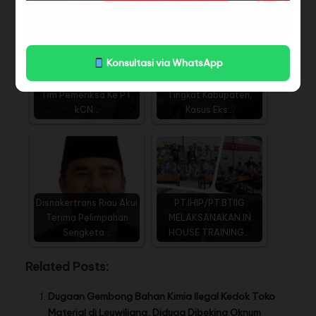
Konsultasi via WhatsApp
Disnaker Riau Turun
Tanpa Mediasi di
Tim Pemeriksa Ke PT.
Tingkat Kabupaten,
kCN…
Kasus Eks…
Disnakertrans Riau Akui
PT.IHIP/PT.BTIIG
Terima Pelimpahan
MELAKSANAKAN IN
Sengketa…
HOUSE TRAINING…
Related Posts:
Dugaan Gembong Bahan Kimia Ilegal Kedok Toko
Material di Leuwiliang, Diduga Dibeking Oknum