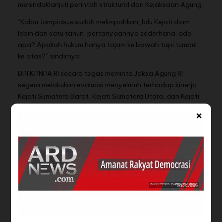
menindaklanjuti perintah struktural dari Kejaksaan Agung.
“Kalau Jampidsus sudah melimpahkan, lalu Kejati diam
lebih dari satu tahun, pertanyaannya sederhana: ada
apa? Apakah hukum hanya tajam ke bawah tapi tumpul
ke atas?” sindirnya.
BPI KPNPA RI secara tegas meminta Jaksa Agung RI
segera melakukan evaluasi menyeluruh terhadap kinerja
Kejati Sumatera Barat, Kejati Sumatera Utara, dan Kejati
Kepulauan Riau. Bahkan, Rahmad menyebut tidak
×
menutup kemungkinan meminta pencopotan pejabat
kejaksaan di daerah apabila terbukti lalai atau sengaja
menghambat proses hukum.
“Jangan jadikan Kejaksaan sebagai kuburan laporan
korupsi. Jika Kejati tidak mampu atau tidak mau bekerja,
tarik kembali kasus-kasus ini ke pusat dan tangani
langsung di Jampidsus,” tandasnya.
BPI KPNPA RI menegaskan komitmennya untuk terus