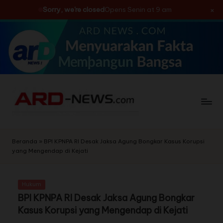
×
Sorry, we're closed
Opens Senin at 9 am
Skip
to
content
Beranda
»
BPI KPNPA RI Desak Jaksa Agung Bongkar Kasus Korupsi
yang Mengendap di Kejati
Hukum
BPI KPNPA RI Desak Jaksa Agung Bongkar
Kasus Korupsi yang Mengendap di Kejati