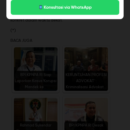
mengawal kasus-kasus tersebut hingga tuntas dan
membuka opsi melaporkan dugaan pembiaran hukum ini ke
Konsultasi via WhatsApp
Presiden RI serta Komisi III DPR RI jika tidak ada langkah
konkret dalam waktu dekat.
(*)
BACA JUGA
BPI KPNPA RI Siap
KERUNTUHAN PROFESI
Laporkan Kasus Korupsi
ADVOKAT' :
Mandek ke…
Kriminalisasi Advokat…
Rahmad Sukendar
BPI KPNPA RI Desak