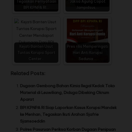
Tegaskan Pernyataan
Jaksa Agung Copot
BPI KPNPA RI…
Jampidsus,…
Kejati Banten Usut
Pres rilis Memperingati
Tuntas Korupsi Sport
Hari Anti Korupsi
Center…
Sedunia:…
Related Posts:
Dugaan Gembong Bahan Kimia Ilegal Kedok Toko
Material di Leuwiliang, Diduga Dibeking Oknum
Aparat
BPI KPNPA RI Siap Laporkan Kasus Korupsi Mandek
ke Menhan, Tegaskan Ikuti Arahan Sjafrie
Sjamsoeddin
Polres Pasuruan Periksa Korban Dugaan Penipuan