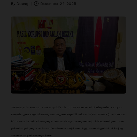
By
Daeng
Desember 24, 2025
TANGSEL,Ard-news.com – Menutup akhir tahun 2025, Badan Peneliti Independen Kekayaan
Penyelenggara Negara dan Pengawas Anggaran Republik Indonesia (BPI KPNPA RI) melontarkan
kritik keras kepada Jaksa Agung RI atas mandeknya penanganan sejumlah laporan dugaan tindak
pidana korupsi yang telah lama dilimpahkan ke Kejaksaan Tinggi, namun hingga kini tak kunjung
menunjukkan perkembangan berarti.