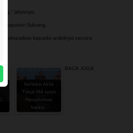
ing,” jelasnya.
h Kabupaten Subang.
t disampaikan kepada wakilnya secara
BACA JUGA
ati
Refleksi Akhir
Tahun MA telah
PC
Menjatuhkan
Sanksi…