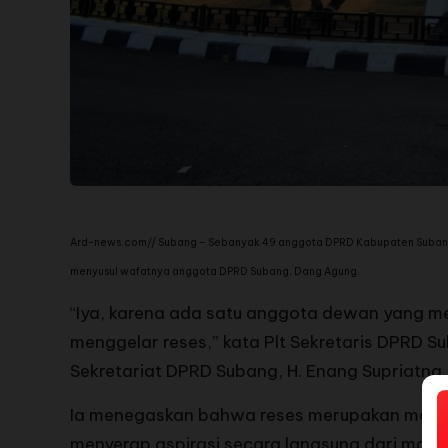
Ard-news.com// Subang – Sebanyak 49 anggota DPRD Kabupaten Subang 
menyusul wafatnya anggota DPRD Subang, Dang Agung.
“Iya, karena ada satu anggota dewan yang me
menggelar reses,” kata Plt Sekretaris DPRD Su
Sekretariat DPRD Subang, H. Enang Supriatna, 
Ia menegaskan bahwa reses merupakan moment
menyerap aspirasi secara langsung dari masy