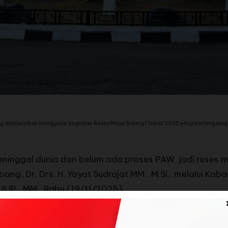
dijadwalkan menggelar kegiatan Reses Masa Sidang I Tahun 2025 yang berlangsung 
ninggal dunia dan belum ada proses PAW, jadi reses m
bang, Dr. Drs. H. Yayat Sudrajat MM., M.Si., melalui 
S.IP., MM., Rabu (19/11/2025).
um penting bagi wakil rakyat untuk kembali turun k
arakat.