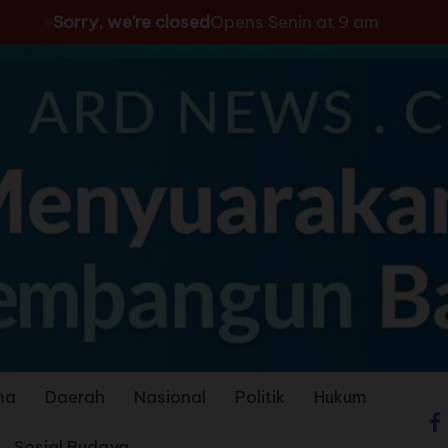
Sorry, we're closed
Opens Senin at 9 am
ma
Daerah
Nasional
Politik
Hukum
Sosial Budaya