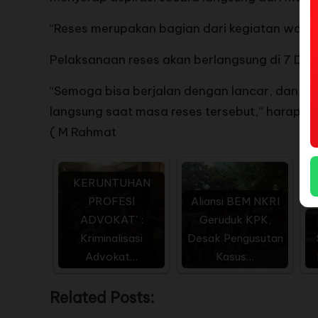
“Reses merupakan bagian dari kegiatan wakil 
Pelaksanaan reses akan berlangsung di 7 Daer
“Semoga bisa berjalan dengan lancar, dan ap
langsung saat masa reses tersebut,” harap H.
( M Rahmat
KERUNTUHAN
PROFESI
Aliansi BEM NKRI
ADVOKAT' :
Geruduk KPK,
Kriminalisasi
Desak Pengusutan
Advokat…
Kasus…
Related Posts: