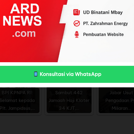
rakyat untuk menyerap aspirasi di dapilnya masing-mas
ah Pemilihan (Dapil) yang tersebar di seluruh wilaya
a yang diinginkan atau aspirasi dari masyarakat dapa
 Enang.
Konsultasi via WhatsApp
Bupati Subang
CBA Desak Kej
BPI KPNPA RI:
Sambut 442
Jabar Usut
Selamat kepada
Jamaah Haji Kloter
Pengadaan 
Plt. Jampidsus,…
34 KJT,…
Miliaran…