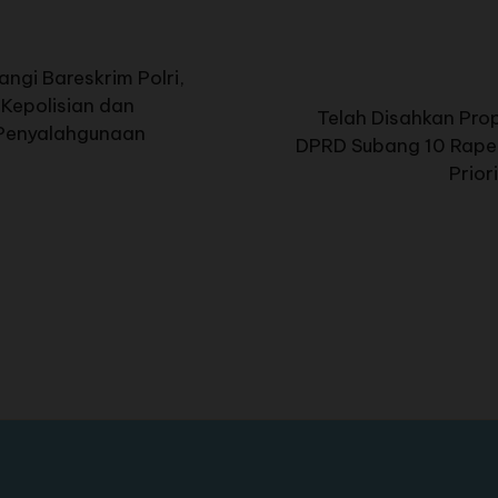
ngi Bareskrim Polri,
Kepolisian dan
Telah Disahkan Pr
Penyalahgunaan
DPRD Subang 10 Rape
Prior