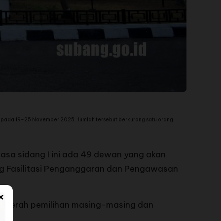
pada 19–25 November 2025. Jumlah tersebut berkurang satu orang
asa sidang I ini ada 49 dewan yang akan
Kabag Fasilitasi Penganggaran dan Pengawasan
×
e daerah pemilihan masing-masing dan