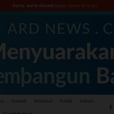
Sorry, we're closed
Opens Jumat at 9 am
ma
Daerah
Nasional
Politik
Hukum
Sosial Budaya