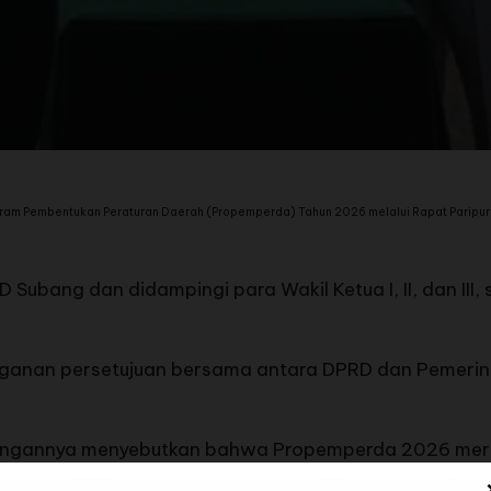
 Pembentukan Peraturan Daerah (Propemperda) Tahun 2026 melalui Rapat Paripurna
Subang dan didampingi para Wakil Ketua I, II, dan III
anan persetujuan bersama antara DPRD dan Pemerin
terangannya menyebutkan bahwa Propemperda 2026 me
tikan arah pembangunan daerah berjalan berkesinamb