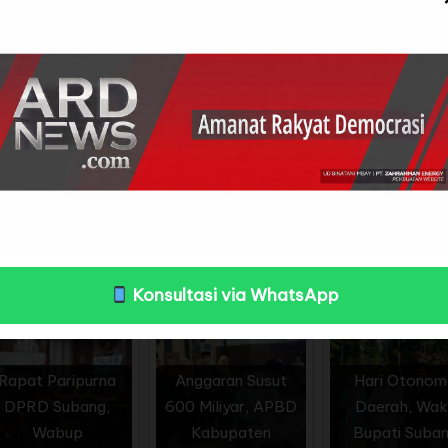
eraturan daerah, baik dari inisiatif eksekutif maupun 
kan,” ujar Kang Akur.
lan eksekutif dan 3 Raperda usulan legislatif.
026 dapat menghadirkan regulasi yang berdampak pos
Subang.
mda, Sekda Subang, staf ahli, para asisten daerah, pa
an OKP, serta tamu undangan lainnya.
Konsultasi via WhatsApp
Rapat Paripurna
Anggaran Susut
Hari Otonom
DPRD Subang,
600 Miliyar, APBD
Daerah, Waki
Wabup
Kabupaten
Bupati Suba