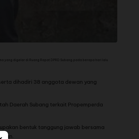
 yang digelar di Ruang Rapat DPRD Subang,pada berapa hari lalu
, serta dihadiri 38 anggota dewan yang
tah Daerah Subang terkait Propemperda
rupakan bentuk tanggung jawab bersama
×
ungan.