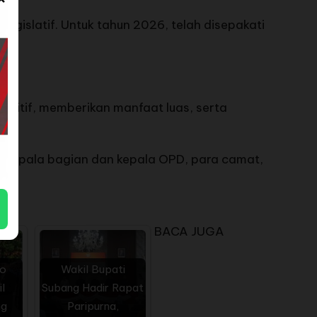
legislatif. Untuk tahun 2026, telah disepakati
itif, memberikan manfaat luas, serta
ra kepala bagian dan kepala OPD, para camat,
BACA JUGA
o
Wakil Bupati
l
Subang Hadir Rapat
ng
Paripurna,