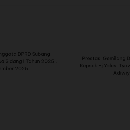
nggota DPRD Subang
Prestasi Gemilang D
a Sidang I Tahun 2025 ,
Kepsek Hj.Yales Tya
ember 2025..
Adiwiy