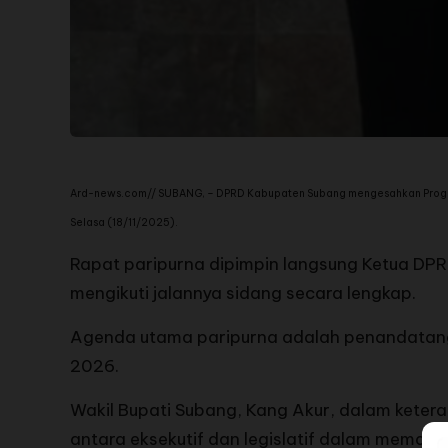
Ard-news.com// SUBANG, – DPRD Kabupaten Subang mengesahkan Program
Selasa (18/11/2025).
Rapat paripurna dipimpin langsung Ketua DPRD 
mengikuti jalannya sidang secara lengkap.
Agenda utama paripurna adalah penandatang
2026.
Wakil Bupati Subang, Kang Akur, dalam ke
antara eksekutif dan legislatif dalam memas