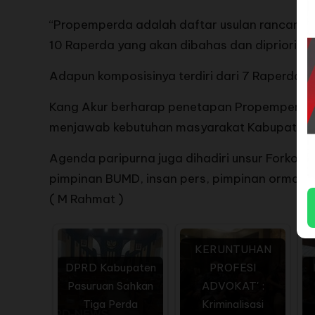
“Propemperda adalah daftar usulan rancangan p
10 Raperda yang akan dibahas dan diprioritas
Adapun komposisinya terdiri dari 7 Raperda usu
Kang Akur berharap penetapan Propemperda 2
menjawab kebutuhan masyarakat Kabupaten 
Agenda paripurna juga dihadiri unsur Forkopi
pimpinan BUMD, insan pers, pimpinan ormas d
( M Rahmat )
KERUNTUHAN
DPRD Kabupaten
PROFESI
Pasuruan Sahkan
ADVOKAT' :
Tiga Perda
Kriminalisasi