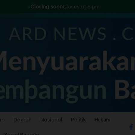
Closing soon
Closes at 5 pm
ma
Daerah
Nasional
Politik
Hukum
Sosial Budaya