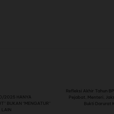
Refleksi Akhir Tahun B
10/2025 HANYA
Pejabat, Menteri, Ja
UT” BUKAN “MENGATUR”
Bukti Darurat 
 LAIN