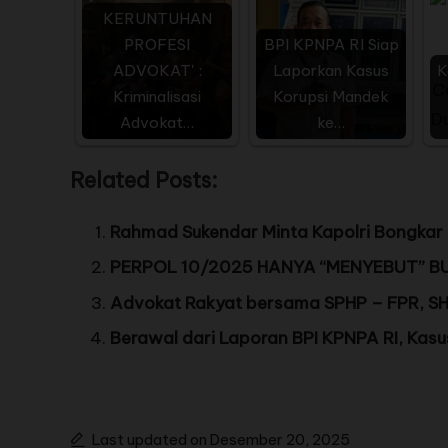
KERUNTUHAN
PROFESI
BPI KPNPA RI Siap
ADVOKAT' :
Laporkan Kasus
K
Kriminalisasi
Korupsi Mandek
Advokat…
ke…
Related Posts:
Rahmad Sukendar Minta Kapolri Bongkar T
PERPOL 10/2025 HANYA “MENYEBUT” B
Advokat Rakyat bersama SPHP – FPR, SHI, 
Berawal dari Laporan BPI KPNPA RI, Kasu
Last updated on Desember 20, 2025