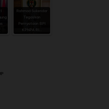
I
Rahmad Sukendar
gung
Tegaskan
us
Pernyataan BPI
KPNPA RI…
UP