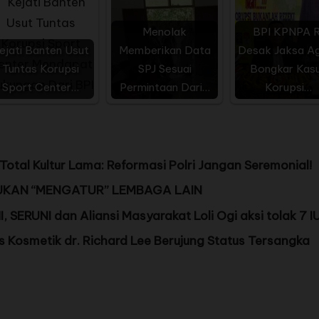
Menolak
BPI KPNPA R
ejati Banten Usut
Memberikan Data
Desak Jaksa A
Tuntas Korupsi
SPJ Sesuai
Bongkar Kas
Sport Center…
Permintaan Dari…
Korupsi…
otal Kultur Lama: Reformasi Polri Jangan Seremonial!
UKAN “MENGATUR” LEMBAGA LAIN
SERUNI dan Aliansi Masyarakat Loli Ogi aksi tolak 7 I
s Kosmetik dr. Richard Lee Berujung Status Tersangka