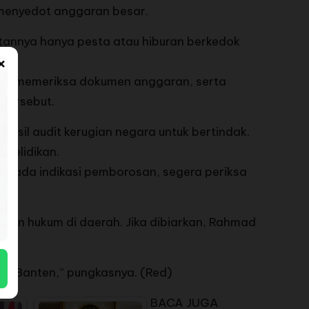
 menyedot anggaran besar.
atannya hanya pesta atau hiburan berkedok
×
an, memeriksa dokumen anggaran, serta
tersebut.
sil audit kerugian negara untuk bertindak.
nyelidikan.
u ada indikasi pemborosan, segera periksa
gakan hukum di daerah. Jika dibiarkan, Rahmad
ati Banten,” pungkasnya. (Red)
BACA JUGA