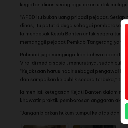
kegiatan dinas sering digunakan untuk mele
“APBD itu bukan uang pribadi pejabat. Setiap
dinas, itu patut diduga sebagai pemborosan,
Ia mendesak Kejati Banten untuk segera tur
memanggil pejabat Pemkab Tangerang yang te
Rahmad juga mengingatkan bahwa aparat peneg
Viral di media sosial, menurutnya, sudah cukup
“Kejaksaan harus hadir sebagai pengawal ke
dan sampaikan ke publik secara terbuka,” teg
Ia menilai, ketegasan Kejati Banten dalam men
khawatir praktik pemborosan anggaran akan t
“Jangan biarkan hukum tumpul ke atas dan ta