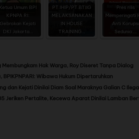
Ketua Umum BPI
PT.IHIP/PT.BTIIG
Pres rilis
KPNPA RI:
MELAKSANAKAN
Memperingati H
Gebrakan Kejati
IN HOUSE
Anti Korups
DKI Jakarta…
TRAINING…
Sedunia:…
ang Membungkam Hak Warga, Roy Diseret Tanpa Dialog
a, BPIKPNPARI: Wibawa Hukum Dipertaruhkan
g dan Kejati Dinilai Diam Soal Maraknya Galian C Ilegal
 Jeriken Pertalite, Kecewa Aparat Dinilai Lamban Ber