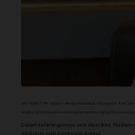
ARD-NEWS.COM- Jakarta – Menteri Pendidikan, Kebudayaan, Riset, dan T
tersebut terkait dugaan kasus korupsi pengadaan laptop Chromebook dal
Dalam keterangannya usai diperiksa, Nadiem
dilakukan oleh Kejaksaan Agung.