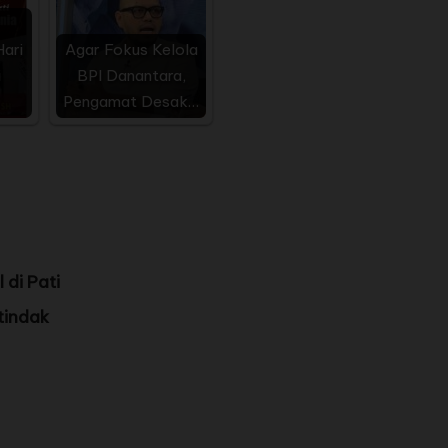
ari
Agar Fokus Kelola
i
BPI Danantara,
Pengamat Desak…
 di Pati
tindak