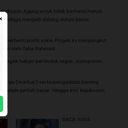
ejaksaan Agung untuk tidak berhenti hanya
×
ng diduga menjadi dalang dalam kasus
 berhenti pada saksi. Proyek ini menyangkut
aikan oleh Tebe Rahmad.
enegak hukum bertindak tegas, transparan,
an harga (markup) serta pengadaan barang
 dalam jumlah besar. Hingga kini, Kejaksaan
BACA JUGA