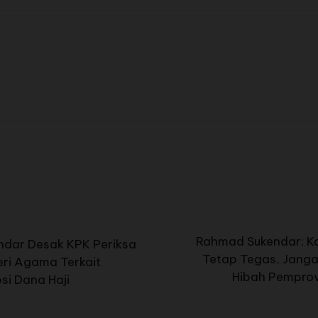
Rahmad Sukendar: Ka
dar Desak KPK Periksa
Tetap Tegas, Jang
ri Agama Terkait
Hibah Pemprov
si Dana Haji