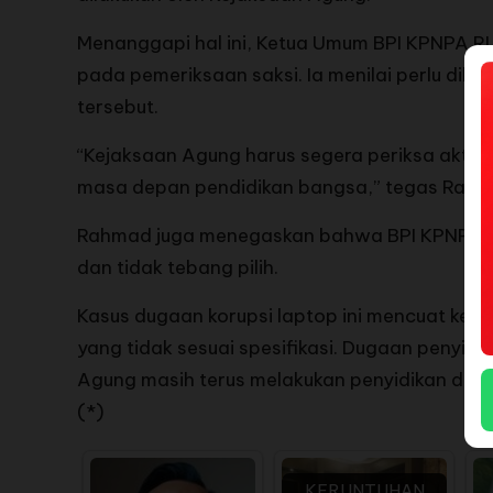
Menanggapi hal ini, Ketua Umum BPI KPNPA RI
pada pemeriksaan saksi. Ia menilai perlu di
tersebut.
“Kejaksaan Agung harus segera periksa aktor
masa depan pendidikan bangsa,” tegas Rahma
Rahmad juga menegaskan bahwa BPI KPNPA RI 
dan tidak tebang pilih.
Kasus dugaan korupsi laptop ini mencuat ke 
yang tidak sesuai spesifikasi. Dugaan penyim
Agung masih terus melakukan penyidikan dan 
(*)
KERUNTUHAN