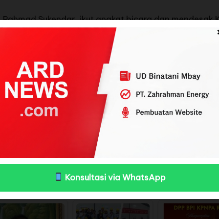
, Rahmad Sukendar, ikut angkat bicara dan mendesak K
lakukan penelusuran mendalam terhadap aktor utama ya
 utama dalam korupsi laptop Chromebook. Jangan hanya
d Sukendar, melalui pernyataan tertulis yang disamp
akan terus mengawal kasus ini dan meminta aparat p
publik setelah muncul indikasi adanya penggelembung
pangan tersebut berpotensi merugikan keuangan negara
memanggil sejumlah pihak yang terkait.
Konsultasi via WhatsApp