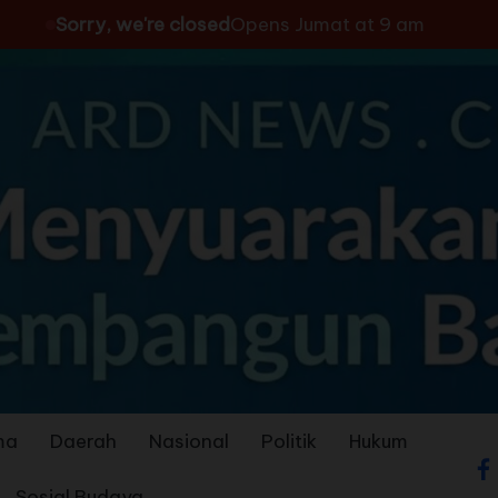
Sorry, we're closed
Opens Jumat at 9 am
ma
Daerah
Nasional
Politik
Hukum
Sosial Budaya