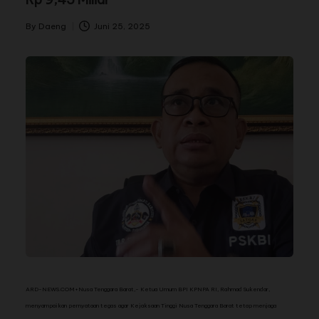
By
Daeng
Juni 25, 2025
ARD-NEWS.COM+Nusa Tenggara Barat,- Ketua Umum BPI KPNPA RI, Rahmad Sukendar,
menyampaikan pernyataan tegas agar Kejaksaan Tinggi Nusa Tenggara Barat tetap menjaga