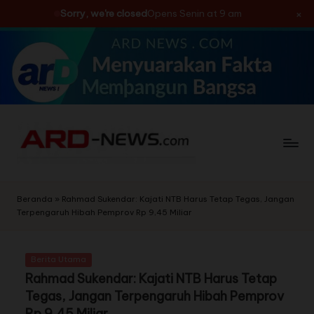
×
Sorry, we're closed
Opens Senin at 9 am
Skip
to
content
Beranda
»
Rahmad Sukendar: Kajati NTB Harus Tetap Tegas, Jangan
Terpengaruh Hibah Pemprov Rp 9,45 Miliar
Berita Utama
Rahmad Sukendar: Kajati NTB Harus Tetap
Tegas, Jangan Terpengaruh Hibah Pemprov
Rp 9,45 Miliar