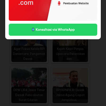
KERUNTUHAN PROFESI
Pres rilis Memperingati
ADVOKAT' :
Hari Anti Korupsi
Kriminalisasi Advokat…
Sedunia:…
Konsultasi via WhatsApp
Agar Fokus Kelola BPI
Kajati Kepri Pimpin
Danantara, Pengamat
Upacara Pelantikan
Desak…
dan…
DPW LIRA Jawa Timur
BPI KPNPA RI Desak
Desak Pencabutan
Jaksa Agung Copot
Surat Edaran…
Jampidsus,…