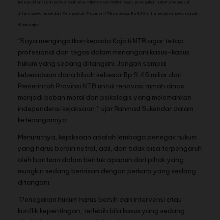
independensi dan profesionalisme dalam menjalankan tugas penegakan hukum, menyusul
diterimanya hibah dari Pemerintah Provinsi NTB sebesar Rp 9,45 miliar untuk renovasi rumah
dinas Kajati.
“Saya mengingatkan kepada Kajati NTB agar tetap
profesional dan tegas dalam menangani kasus-kasus
hukum yang sedang ditangani. Jangan sampai
keberadaan dana hibah sebesar Rp 9,45 miliar dari
Pemerintah Provinsi NTB untuk renovasi rumah dinas
menjadi beban moral dan psikologis yang melemahkan
independensi kejaksaan,” ujar Rahmad Sukendar dalam
keterangannya.
Menurutnya, kejaksaan adalah lembaga penegak hukum
yang harus berdiri netral, adil, dan tidak bisa terpengaruh
oleh bantuan dalam bentuk apapun dari pihak yang
mungkin sedang beririsan dengan perkara yang sedang
ditangani.
“Penegakan hukum harus bersih dari intervensi atau
konflik kepentingan, terlebih bila kasus yang sedang