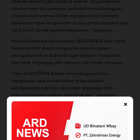
diselidiki menyangkut pejabat daerah. Jangan karena
ada bantuan dari pemprov, kemudian muncul keraguan
atau ketidakberanian dalam mengusut suatu perkara.
Kejaksaan harus tetap berdiri di atas prinsip keadilan dan
tidak boleh tunduk kepada kekuasaan,” tegasnya.
Rahmad Sukendar menegaskan, BPI KPNPA RI akan terus
berperan aktif dalam mengawasi dan mengawal
penegakan hukum di daerah agar berjalan transparan
dan tidak terganggu oleh tekanan dari pihak manapun.
“Kami di BPI KPNPA RI akan terus mengawal dan
mengawasi agar proses hukum tetap berjalan
sebagaimana mestinya dan tidak terganggu oleh
adanya bantuan apapun dari pihak luar,” tutupnya.
×
(Red)
BACA JUGA