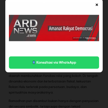
mempererat kebersamaan. Semoga menjadi pengingat
×
untuk meningkatkan iman dan taqwa dalam menjalani
Ramadhan,” ujarnya.
Kehadiran para pemangku adat memperlihatkan bahwa
nilai-nilai tradisi masih menjadi fondasi moral
masyarakat. Dalam konteks pemerintahan, adat
berfungsi sebagai kompas etika yang menjaga
keseimbangan antara pembangunan fisik dan kekuatan
spiritual.
Menyambut Ramadhan, Menata Masa Depan
Konsultasi via WhatsApp
Potang Bolimau 1447 H tidak hanya menjadi ritual
tahunan, tetapi juga simbol bahwa pembangunan
daerah membutuhkan fondasi nilai yang kokoh. Di tengah
dinamika ekonomi dan keterbatasan fiskal, kekuatan
Rokan Hulu terletak pada persatuan, budaya, dan
spiritualitas masyarakatnya.
Ramadhan pun disambut bukan hanya dengan penyucian
diri secara simbolik, tetapi juga dengan tekad