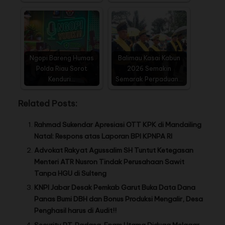
Ngopi Bareng Humas
Balimau Kasai Kabun
Polda Riau Sorot
2026 Semakin
Kenduri…
Semarak Perpaduan…
Related Posts:
Rahmad Sukendar Apresiasi OTT KPK di Mandailing
Natal: Respons atas Laporan BPI KPNPA RI
Advokat Rakyat Agussalim SH Tuntut Ketegasan
Menteri ATR Nusron Tindak Perusahaan Sawit
Tanpa HGU di Sulteng
KNPI Jabar Desak Pemkab Garut Buka Data Dana
Panas Bumi DBH dan Bonus Produksi Mengalir, Desa
Penghasil harus di Audit!!
Security PT. Padasa Enam Utama Diduga Melagar