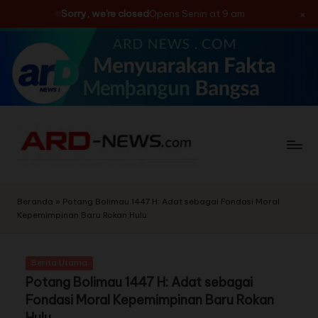
×
Sorry, we're closed
Opens Senin at 9 am
Skip
to
content
Beranda
»
Potang Bolimau 1447 H: Adat sebagai Fondasi Moral
Kepemimpinan Baru Rokan Hulu
Berita Utama
Potang Bolimau 1447 H: Adat sebagai
Fondasi Moral Kepemimpinan Baru Rokan
Hulu