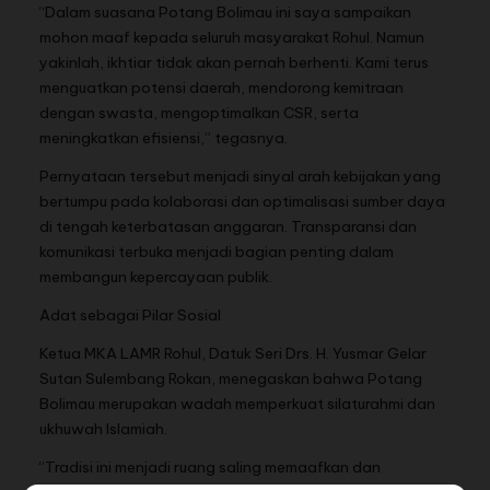
“Dalam suasana Potang Bolimau ini saya sampaikan
mohon maaf kepada seluruh masyarakat Rohul. Namun
yakinlah, ikhtiar tidak akan pernah berhenti. Kami terus
menguatkan potensi daerah, mendorong kemitraan
dengan swasta, mengoptimalkan CSR, serta
meningkatkan efisiensi,” tegasnya.
Pernyataan tersebut menjadi sinyal arah kebijakan yang
bertumpu pada kolaborasi dan optimalisasi sumber daya
di tengah keterbatasan anggaran. Transparansi dan
komunikasi terbuka menjadi bagian penting dalam
membangun kepercayaan publik.
Adat sebagai Pilar Sosial
Ketua MKA LAMR Rohul, Datuk Seri Drs. H. Yusmar Gelar
Sutan Sulembang Rokan, menegaskan bahwa Potang
Bolimau merupakan wadah memperkuat silaturahmi dan
ukhuwah Islamiah.
“Tradisi ini menjadi ruang saling memaafkan dan