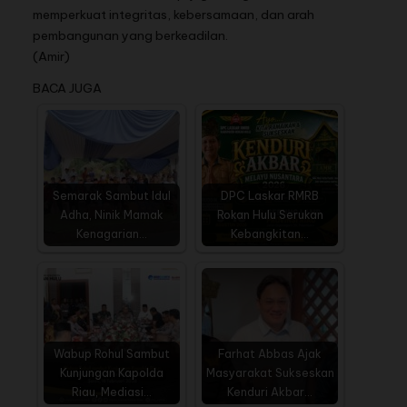
memperkuat integritas, kebersamaan, dan arah
pembangunan yang berkeadilan.
(Amir)
BACA JUGA
Semarak Sambut Idul
DPC Laskar RMRB
Adha, Ninik Mamak
Rokan Hulu Serukan
Kenagarian…
Kebangkitan…
Wabup Rohul Sambut
Farhat Abbas Ajak
Kunjungan Kapolda
Masyarakat Sukseskan
Riau, Mediasi…
Kenduri Akbar…