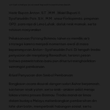
spiritual sekaligus pesan moral bagi arah kepemimpinan daerah.
Hadir Bupati Anton, S.T., M.M., Wakil Bupati H.
Syafaruddin Poti, S.H., M.M., unsur Forkopimda, pimpinan
OPD, para raja di Lima Luhak, datuk ninik mamak, serta
ratusan masyarakat.
Pelaksanaan Potang Bolimau tahun ini memiliki arti
strategis karena menjadi momentum awal di masa
kepemimpinan Anton–Syafaruddin Poti. Di tengah tradisi
penyucian diri menjelang Ramadhan, tersirat pesan
bahwa pemerintahan baru pun dituntut menghadirkan
semangat pembaruan.
Ritual Penyucian dan Simbol Pembaruan
Rangkaian acara diawali dengan salat Ashar berjamaah,
santunan anak yatim, serta arak-arakan adat menuju
lokasi utama prosesi Bolimau. Tradisi mandi air limau
dalam budaya Melayu melambangkan pembersihan diri
lahir dan batin, memperbaiki hubungan sosial, serta