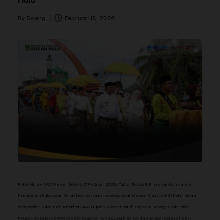
By
Daeng
Februari 18, 2026
Rokan Hulu – ARD News | Selasa, 17 Februari 2026 . T
adisi Potang Bolimau kembali digelar
Pemerintah Kabupaten Rokan Hulu bersama Lembaga Adat Melayu Riau (LAMR) Rohul dalam
menyambut bulan suci Ramadhan 1447 Hijriah. Bertempat di Pujasera Batang Lubuh, Pasir
Pengaraian, Selasa (17/02/2026), kegiatan berlangsung khidmat dan menjadi ruang refleksi