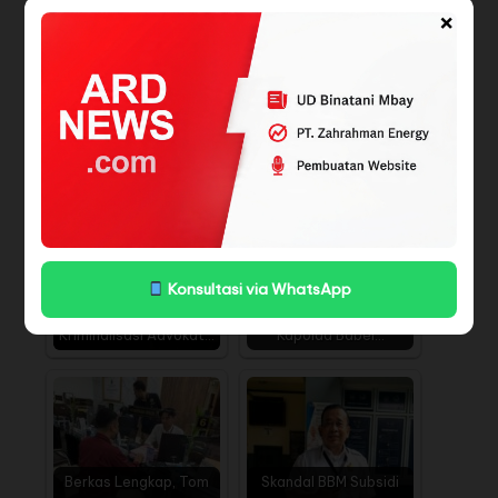
×
luas, mengingat posisinya sebagai pejabat tinggi
daerah. Publik kini menunggu pembuktian di pengadilan
untuk mengetahui sejauh mana dugaan tindak penipuan
tersebut akan diurai di hadapan hukum.
(*)
BACA JUGA
Konsultasi via WhatsApp
KERUNTUHAN PROFESI
Ketum BPI KPNPA RI
ADVOKAT' :
Minta Kapolri Desak
Kriminalisasi Advokat…
Kapolda Babel…
Berkas Lengkap, Tom
Skandal BBM Subsidi