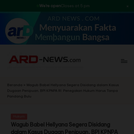
×
We're open
Closes at 5 pm
Skip
to
content
Beranda
»
Wagub Babel Hellyana Segera Disidang dalam Kasus
Dugaan Penipuan, BPI KPNPA RI: Penegakan Hukum Harus Tanpa
Pandang Bulu
Hukum
Wagub Babel Hellyana Segera Disidang
dalam Kasus Dugaan Penipuan, BPI KPNPA