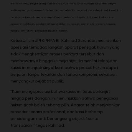
ard-news.com// Pangkalpinang — Proses hukum terhadap Wakil Gubernur Kepulauan Bangka
Belitung, Hellyana, memasuki babak baru. Ia dijadwalkan segera duduk sebagai terdakwa dalam
persidangan kasus dugaan penipuan di Pengadilan Negeri Kota Pangkalpinang. Perkara yang
menyeret salah satu pejabat tertinggi di Babel itu menjadi sorotan publik karena dianggap
menguji konsistensi penegakan hukum di daerah.
Ketua Umum BPI KPNPA RI, Rahmad Sukendar, memberikan
apresiasi terhadap langkah aparat penegak hukum yang
tidak menghentikan proses perkara tersebut dan
membawanya hingga ke meja hijau. Ia menilai kelanjutan
kasus ini menjadi sinyal kuat bahwa proses hukum dapat
berjalan tanpa tekanan dan tanpa kompromi, sekalipun
menyangkut pejabat publik.
“Kami mengapresiasi bahwa kasus ini terus berlanjut
hingga persidangan. Ini menunjukkan bahwa penegakan
hukum tidak boleh tebang pilih. Aparat telah menjalankan
prosedur secara profesional, dan kami berharap
persidangan nanti berlangsung objektif serta
transparan,” tegas Rahmad.