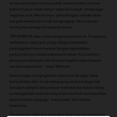
Ia menambahkan bahwa publik membutuhkan jaminan
bahwa hukum tidak hanya tajam ke bawah, tetapi juga
tegas ke atas. Menurutnya, persidangan terbuka akan
menjadi momentum untuk mengungkap fakta secara
terang benderang di hadapan hukum.
“BPI KPNPA RI akan terus mengawal proses ini. Prinsipnya
sederhana: siapa pun yang diduga melakukan
pelanggaran harus mempertanggungjawabkan
perbuatannya melalui mekanisme hukum. Kita hormati
proses persidangan dan biarkan majelis hakim bekerja
secara independen,” lanjut Rahmad.
Rahmad juga mengingatkan seluruh pihak agar tidak
berspekulasi dan tetap menjunjung asas praduga tak
bersalah sampai ada putusan berkekuatan hukum tetap.
Ia menegaskan bahwa masyarakat berhak mendapatkan
proses hukum yang jujur, transparan, dan bebas
intervensi.
Persidangan Hellyana diprediksi akan menarik perhatian