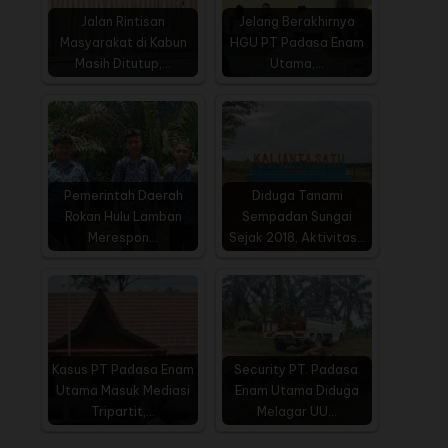
Jalan Rintisan
Jelang Berakhirnya
Masyarakat di Kabun
HGU PT Padasa Enam
Masih Ditutup,…
Utama,…
Pemerintah Daerah
Diduga Tanami
Rokan Hulu Lamban
Sempadan Sungai
Merespon…
Sejak 2018, Aktivitas…
Kasus PT Padasa Enam
Security PT. Padasa
Utama Masuk Mediasi
Enam Utama Diduga
Tripartit,…
Melagar UU…