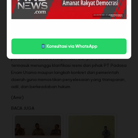
Hingga saat ini, situasi di lapangan dilaporkan tetap
kondusif dan masyarakat memilih menempuh jalur
prosedural. Namun, absennya respons atas surat resmi
pemerintah berpotensi memperpanjang ketidakpastian
dan memperbesar sorotan publik terhadap penyelesaian
konflik akses tersebut.
Konsultasi via WhatsApp
ARD News akan terus memantau perkembangan
persoalan ini secara independen dan profesional,
termasuk menunggu klarifikasi resmi dari pihak PT Padasa
Enam Utama maupun langkah konkret dari pemerintah
daerah guna memastikan penyelesaian yang transparan,
adil, dan berkeadaban hukum.
(Amir)
BACA JUGA