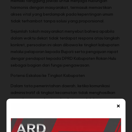
memiliki tanggung jawab untuk menjaga hubungan
harmonis dengan masyarakat, termasuk memastikan
akses vital yang berdampak pada kepentingan umum
tidak terhambat tanpa solusi yang proporsional.
Sejumlah tokoh masyarakat menyebut bahwa apabila
dalam waktu dekat tidak terdapat respons atau langkah
konkret, persoalan ini akan dibawa ke tingkat kabupaten
melalui pelaporan kepada Bupati serta pengajuan rapat
dengar pendapat kepada DPRD Kabupaten Rokan Hulu
sebagai bagian dari fungsi pengawasan.
Potensi Eskalasi ke Tingkat Kabupaten
Dalam tata pemerintahan daerah, ketika komunikasi
administratif di tingkat kecamatan tidak menghasilkan
penyelesaian, mekanisme berikutnya adalah intervensi
×
kepala daerah atau pengawasan legislatif. Langkah ini
dinilai sebagai upaya konstitusional untuk memastikan
kepentingan masyarakat terlindungi dan kondusivitas
wilayah tetap terjaga.