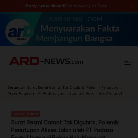
×
Sorry, we're closed
Opens today at 9 am
Skip
to
content
Beranda
»
Surat Resmi Camat Tak Digubris, Polemik Penutupan
Akses Jalan oleh PT Padasa Enam Utama di Rokan Hulu Menguat
Berita Utama
Surat Resmi Camat Tak Digubris, Polemik
Penutupan Akses Jalan oleh PT Padasa
Enam Utama di Rokan Hulu Menguat