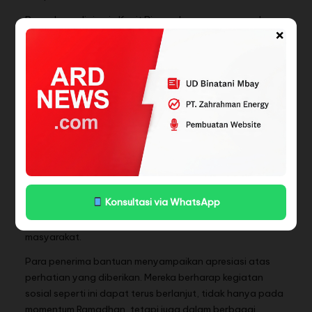
Penyaluran dipimpin Kanit Binmas bersama personel
×
sebagai bagian dari upaya menjangkau kelompok
masyarakat rentan yang membutuhkan perhatian khusus.
Membangun Kepercayaan Publik
Program bansos Ramadhan ini menjadi bagian dari
strategi pendekatan sosial Polres Rohul dalam
membangun kepercayaan publik (public trust). Di tengah
dinamika sosial masyarakat, pendekatan humanis dinilai
efektif memperkuat sinergi antara Polri dan warga.
Selain menjaga stabilitas keamanan selama bulan suci,
Konsultasi via WhatsApp
jajaran Polres Rohul juga berupaya memastikan nilai
kebersamaan dan kepedulian tetap tumbuh di tengah
masyarakat.
Para penerima bantuan menyampaikan apresiasi atas
perhatian yang diberikan. Mereka berharap kegiatan
sosial seperti ini dapat terus berlanjut, tidak hanya pada
momentum Ramadhan, tetapi juga dalam berbagai