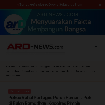
×
Sorry, we're closed
Opens Selasa at 9 am
Skip
to
content
Beranda
»
Polres Rohul Pertegas Peran Humanis Polri di Bulan
Ramadhan, Kapolres Pimpin Langsung Penyaluran Bansos di Tiga
Kecamatan
Berita Utama
Polres Rohul Pertegas Peran Humanis Polri
di Bulan Ramadhan, Kapolres Pimpin