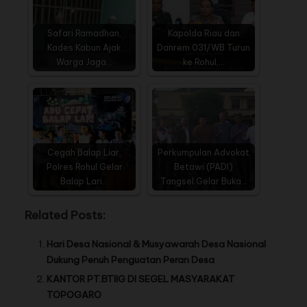
Safari Ramadhan,
Kapolda Riau dan
Kades Kabun Ajak
Danrem 031/WB Turun
Warga Jaga…
ke Rohul,…
Cegah Balap Liar,
Perkumpulan Advokat
Polres Rohul Gelar
Betawi (PADI)
Balap Lari…
Tangsel.Gelar Buka…
Related Posts:
Hari Desa Nasional & Musyawarah Desa Nasional
Dukung Penuh Penguatan Peran Desa
KANTOR PT.BTIIG DI SEGEL MASYARAKAT
TOPOGARO