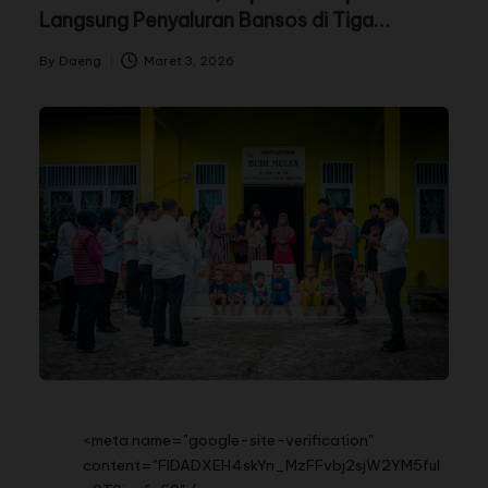
Langsung Penyaluran Bansos di Tiga
Kecamatan
By
Daeng
Maret 3, 2026
<meta name="google-site-verification"
content="FIDADXEH4skYn_MzFFvbj2sjW2YM5ful