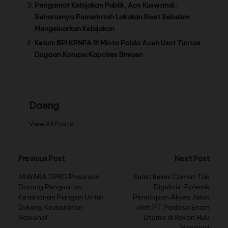
Pengamat Kebijakan Publik, Aos Kuswandi :
Seharusnya Pemerintah Lakukan Riset Sebelum
Mengeluarkan Kebijakan
Ketum BPI KPNPA RI Minta Polda Aceh Usut Tuntas
Dugaan Korupsi Kapolres Bireuen
Daeng
View All Posts
Previous Post
Next Post
JAWARA DPRD Pasuruan
Surat Resmi Camat Tak
Dorong Penguatan
Digubris, Polemik
Ketahanan Pangan Untuk
Penutupan Akses Jalan
Dukung Kedaulatan
oleh PT Padasa Enam
Nasional
Utama di Rokan Hulu
Menguat