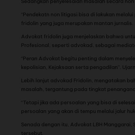
Sedangkan penyelesaian masalah secara non li
“Pendekatn non litigasi bisa di lakukan mela
fridolin yang juga merupakan mantan jurnalis.
Advokat fridolin juga menjelaskan bahwa untu
Profesional, seperti advokad, sebagai mediat
“Peran Advokat begitu penting dalam menyele
kepolisian, Kejaksaan serta pengadilan”. Ujarn
Lebih lanjut advokad Fridolin, mengatakan b
masalah, tergantung pada tingkat penangan
“Tetapi jika ada persoalan yang bisa di sele
persoalan yang akan di tempu melalui jalur hu
Senada dengan itu, Advokat LBH Manggarai, 
tersebut.