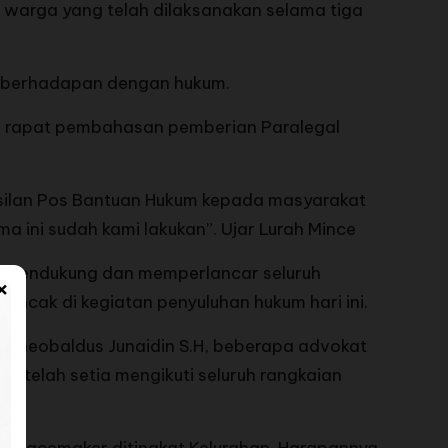
a warga yang telah dilaksanakan selama tiga
u berhadapan dengan hukum.
n rapat pembahasan pemberian Paralegal
asilan Pos Bantuan Hukum kepada masyarakat
 ini sudah kami lakukan”. Ujar Lurah Mince
ah mendukung dan memperlancar seluruh
×
ncak di kegiatan penyuluhan hukum hari ini.
, Theobaldus Junaidin S.H, beberapa advokat
g telah setia mengikuti seluruh rangkaian