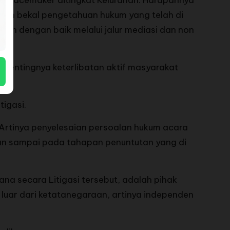
di peacemaker ditingkat Kelurahan. Harapannya
ngan bekal pengetahuan hukum yang telah di
kan dengan baik melalui jalur mediasi dan non
 pentingnya keterlibatan aktif masyarakat
tigasi.
. Artinya penyelesaian persoalan hukum acara
isian sampai pada tahapan penuntutan yang di
na secara Litigasi tersebut, adalah pihak
luar dari ketatanegaraan, artinya independen