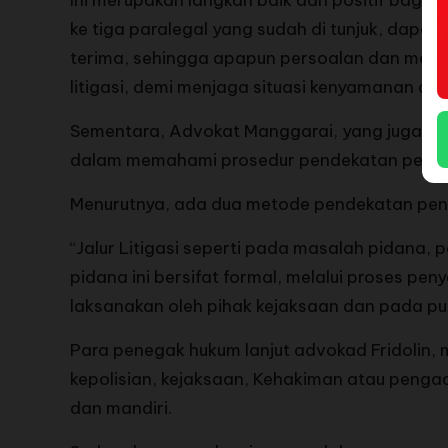
Ini merupakan langkah baik dan positif bagi 
ke tiga paralegal yang sudah di tunjuk, dapa
terima, sehingga apapun persoalan dan maslah
litigasi, demi menjaga situasi kenyamanan da
Sementara, Advokat Manggarai, yang juga adal
dalam memahami prosedur pendekatan penye
Menurutnya, ada dua metode pendekatan penyele
“Jalur Litigasi seperti pada masalah pidana, 
pidana ini bersifat formal, melalui proses pe
laksanakan oleh pihak kejaksaan dan pada put
Para penegak hukum lanjut advokad Fridolin,
kepolisian, kejaksaan, Kehakiman atau penga
dan mandiri.