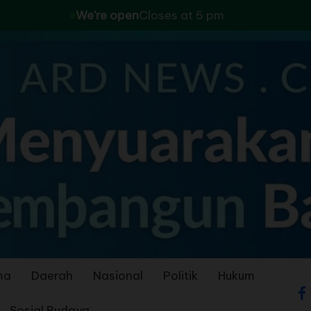
We're open
Closes at 5 pm
ma
Daerah
Nasional
Politik
Hukum
Sosial Budaya