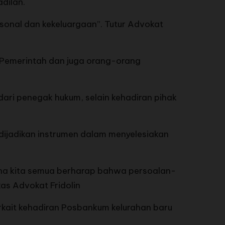
dilan.
rsonal dan kekeluargaan”. Tutur Advokat
, Pemerintah dan juga orang-orang
ari penegak hukum, selain kehadiran pihak
 dijadikan instrumen dalam menyelesiakan
arena kita semua berharap bahwa persoalan-
kas Advokat Fridolin
kait kehadiran Posbankum kelurahan baru