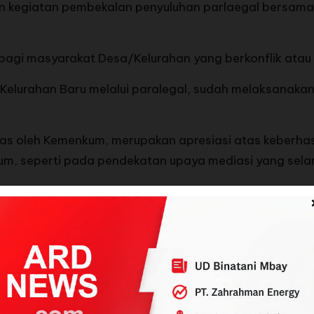
aian kegiatan pembekalan penyuluhan parlaegal bersam
bagi masyarakat Desa/Kelurahan yang berkonflik ata
elurahan Baru melalui paralegal, sudah melaksanaka
gas oleh Kemenkum, merupakan apresiasi atas keberh
m, seperti pada pendekatan upaya mediasi yang selama
kasih dan apresiasinya kepada seluruh unsur yang tel
ing pembukaan Posbakum Kelurahan Baru sampai pada pu
ini, saya mengucapkan terima kasih kepada Camat Reok
egal kelurahan baru dan juga warga Kelurahan Baru yan