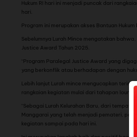
Hukum RI hari ini menjadi puncak dari rangk
hari.
Program ini merupakan akses Bantuan Hukum 
Sebelumnya Lurah Mince mengatakan bahwa, K
Justice Award Tahun 2025.
“Program Paralegal Justice Award yang diga
yang berkonflik atau berhadapan dengan huku
Lebih lanjut Lurah mince mengucapkan terima
rangkaian kegiatan mulai dari tahapan lounc
“Sebagai Lurah Kelurahan Baru, dari tempat 
Manggarai yang telah menjadi pemateri, paral
kegiatan sampai pada hari ini.