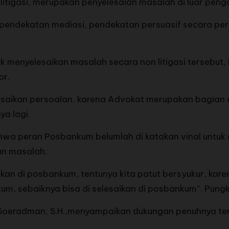
tigasi, merupakan penyelesaian masalah di luar penga
lui pendekatan mediasi, pendekatan persuasif secara pe
k menyelesaikan masalah secara non litigasi tersebut
or.
saikan persoalan, karena Advokat merupakan bagian d
ya lagi
ahwa peran Posbankum belumlah di katakan vinal untuk
an masalah.
saikan di posbankum, tentunya kita patut bersyukur, k
kum, sebaiknya bisa di selesaikan di posbankum”. Pung
Soeradman, S.H.,menyampaikan dukungan penuhnya ter