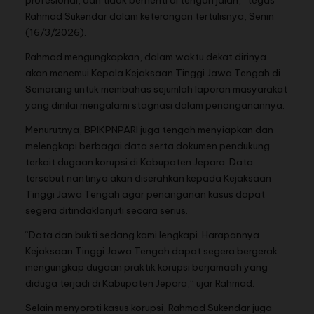
profesional, dan tidak berhenti di tengah jalan,” tegas
Rahmad Sukendar dalam keterangan tertulisnya, Senin
(16/3/2026).
Rahmad mengungkapkan, dalam waktu dekat dirinya
akan menemui Kepala Kejaksaan Tinggi Jawa Tengah di
Semarang untuk membahas sejumlah laporan masyarakat
yang dinilai mengalami stagnasi dalam penanganannya.
Menurutnya, BPIKPNPARI juga tengah menyiapkan dan
melengkapi berbagai data serta dokumen pendukung
terkait dugaan korupsi di Kabupaten Jepara. Data
tersebut nantinya akan diserahkan kepada Kejaksaan
Tinggi Jawa Tengah agar penanganan kasus dapat
segera ditindaklanjuti secara serius.
“Data dan bukti sedang kami lengkapi. Harapannya
Kejaksaan Tinggi Jawa Tengah dapat segera bergerak
mengungkap dugaan praktik korupsi berjamaah yang
diduga terjadi di Kabupaten Jepara,” ujar Rahmad.
Selain menyoroti kasus korupsi, Rahmad Sukendar juga