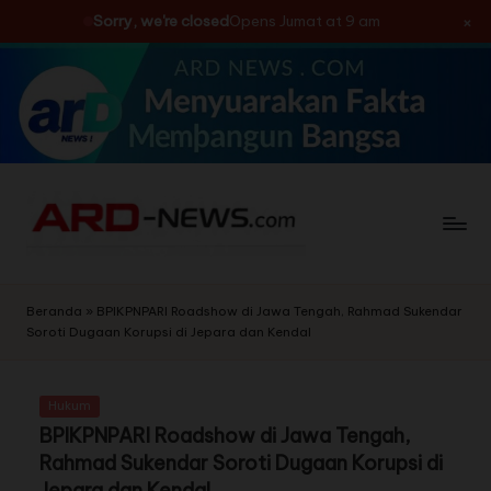
×
Sorry, we're closed
Opens Jumat at 9 am
Skip
to
content
Beranda
»
BPIKPNPARI Roadshow di Jawa Tengah, Rahmad Sukendar
Soroti Dugaan Korupsi di Jepara dan Kendal
Hukum
BPIKPNPARI Roadshow di Jawa Tengah,
Rahmad Sukendar Soroti Dugaan Korupsi di
Jepara dan Kendal