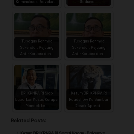
Kriminalisasi Advokat…
Sedunia:…
Tubagus Rahmad
Tubagus Rahmad
Sukendar: Pejuang
Sukendar: Pejuang
Anti-Korupsi dan…
Anti-Korupsi dan…
BPI KPNPA RI Siap
Ketum BPI KPNPA RI
Laporkan Kasus Korupsi
Roadshow Ke Sumbar
Mandek ke…
Desak Aparat…
Related Posts:
Ketum BPI KPNPA RI Soroti Kacau-Balaunya