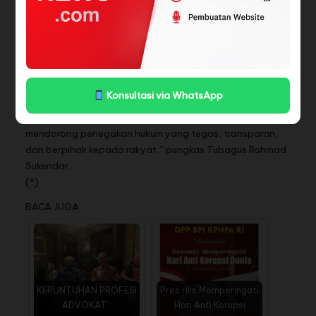
hadir di tengah masyarakat sebagai pengawal aspirasi
publik, khususnya dalam kasus yang menyangkut
keadilan, dugaan penyalahgunaan kekuasaan, maupun
praktik korupsi.
“BPIKPNPARI berkomitmen menjadi jembatan bagi
Konsultasi via WhatsApp
masyarakat yang mencari keadilan. Baik dalam kasus
korupsi maupun persoalan hukum lainnya, kami akan terus
mendorong penegakan hukum yang tegas, transparan,
dan berpihak kepada rakyat,” pungkas Tubagus Rahmad
Sukendar.
(*)
BACA JUGA
KERUNTUHAN PROFESI
Pres rilis Memperingati
ADVOKAT' :
Hari Anti Korupsi