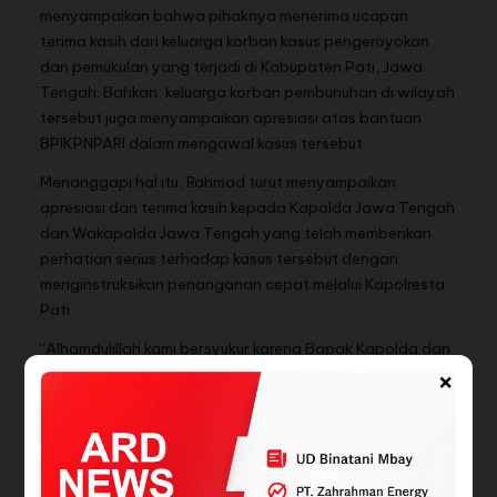
menyampaikan bahwa pihaknya menerima ucapan
terima kasih dari keluarga korban kasus pengeroyokan
dan pemukulan yang terjadi di Kabupaten Pati, Jawa
Tengah. Bahkan, keluarga korban pembunuhan di wilayah
tersebut juga menyampaikan apresiasi atas bantuan
BPIKPNPARI dalam mengawal kasus tersebut.
Menanggapi hal itu, Rahmad turut menyampaikan
apresiasi dan terima kasih kepada Kapolda Jawa Tengah
dan Wakapolda Jawa Tengah yang telah memberikan
perhatian serius terhadap kasus tersebut dengan
menginstruksikan penanganan cepat melalui Kapolresta
Pati.
“Alhamdulillah kami bersyukur karena Bapak Kapolda dan
×
Wakapolda Jawa Tengah memberikan atensi khusus
sehingga jajaran Satreskrim Polresta Pati dapat bergerak
cepat mengungkap kasus pengeroyokan dan
pembunuhan tersebut,” jelasnya.
Rahmad menegaskan bahwa BPIKPNPARI akan terus