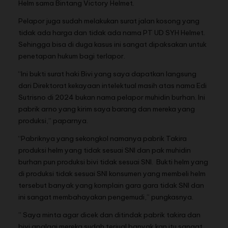
Helm sama Bintang Victory Helmet.
Pelapor juga sudah melakukan surat jalan kosong yang
tidak ada harga dan tidak ada nama PT UD SYH Helmet.
Sehingga bisa di duga kasus ini sangat dipaksakan untuk
penetapan hukum bagi terlapor.
“Ini bukti surat haki Bivi yang saya dapatkan langsung
dari Direktorat kekayaan intelektual masih atas nama Edi
Sutrisno di 2024 bukan nama pelapor muhidin burhan. Ini
pabrik arno yang kirim saya barang dan mereka yang
produksi,” paparnya.
“Pabriknya yang sekongkol namanya pabrik Takira
produksi helm yang tidak sesuai SNI dan pak muhidin
burhan pun produksi bivi tidak sesuai SNI. Bukti helm yang
di produksi tidak sesuai SNI konsumen yang membeli helm
tersebut banyak yang komplain gara gara tidak SNI dan
ini sangat membahayakan pengemudi,” pungkasnya.
” Saya minta agar dicek dan ditindak pabrik takira dan
bivi apalagi mereka sudah terjual banyak kan itu sangat