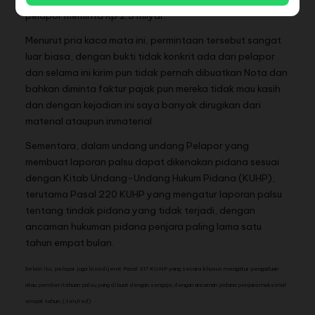
pelapor meminta Rp 2.5 milyar.
Menurut pria kaca mata ini, permintaan tersebut sangat
luar biasa, dengan bukti tidak konkrit ada dari pelapor
dan selama ini kirim pun tidak pernah dibuatkan Nota dan
bahkan diminta faktur pajak pun mereka tidak mau kasih
dan dengan kejadian ini saya banyak dirugikan dari
material ataupun inmaterial
Sementara, dalam undang undang Pelapor yang
membuat laporan palsu dapat dikenakan pidana sesuai
dengan Kitab Undang-Undang Hukum Pidana (KUHP),
terutama Pasal 220 KUHP yang mengatur laporan palsu
tentang tindak pidana yang tidak terjadi, dengan
ancaman hukuman pidana penjara paling lama satu
tahun empat bulan.
Selain itu, pelapor juga bisa dijerat Pasal 317 KUHP yang secara khusus mengatur pengaduan
atau pemberitahuan palsu yang dibuat dengan sengaja, dengan ancaman pidana penjara maksimal
empat tahun.
(.tim/red)