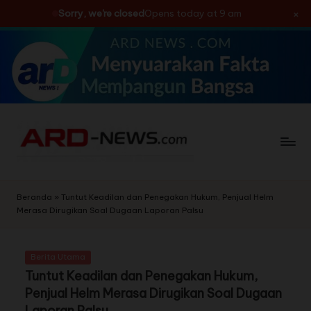
×
Sorry, we're closed
Opens today at 9 am
Skip
to
content
Beranda
»
Tuntut Keadilan dan Penegakan Hukum, Penjual Helm
Merasa Dirugikan Soal Dugaan Laporan Palsu
Berita Utama
Tuntut Keadilan dan Penegakan Hukum,
Penjual Helm Merasa Dirugikan Soal Dugaan
Laporan Palsu