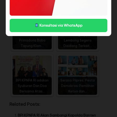
Kriminalisasi Advokat…
Permintaan Dari…
Konsultasi via WhatsApp
11 Nasabah BUMDes
Berkas Lengkap, Tom
Primadona Bobo
Lembong Segera
Tapung Klam…
Disidang Terkait…
BPI KPNPA RI adakan
Serasa Pilpres, Pesta
Syukuran Dan Doa
Demokrasi Pemilihan
Bersama Atas…
Ketua dan…
Related Posts:
BPI KPNPA RI Akan Sambangi Kapolda Banten