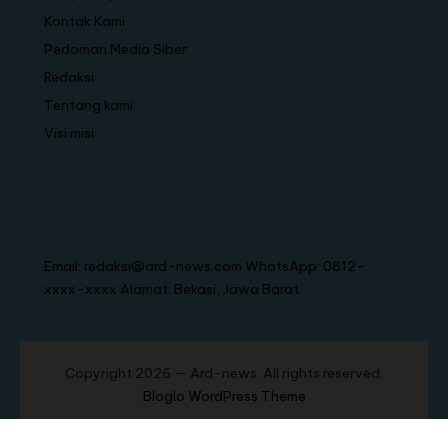
Kontak Kami
Pedoman Media Siber
Redaksi
Tentang kami
Visi misi
Email: redaksi@ard-news.com WhatsApp: 0812-
xxxx-xxxx Alamat: Bekasi, Jawa Barat
Copyright 2026 — Ard-news. All rights reserved.
Bloglo WordPress Theme