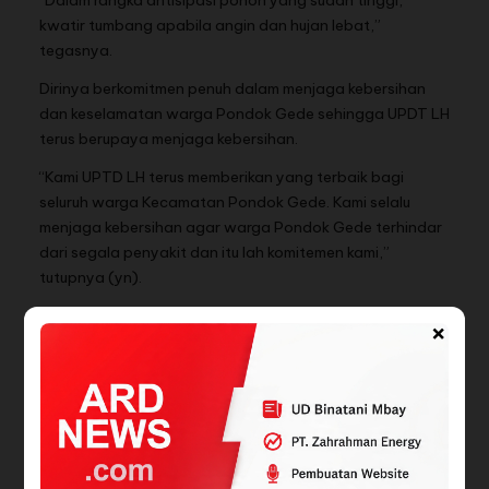
“Dalam rangka antisipasi pohon yang sudah tinggi,
kwatir tumbang apabila angin dan hujan lebat,”
tegasnya.
Dirinya berkomitmen penuh dalam menjaga kebersihan
dan keselamatan warga Pondok Gede sehingga UPDT LH
terus berupaya menjaga kebersihan.
“Kami UPTD LH terus memberikan yang terbaik bagi
seluruh warga Kecamatan Pondok Gede. Kami selalu
menjaga kebersihan agar warga Pondok Gede terhindar
dari segala penyakit dan itu lah komitemen kami,”
tutupnya (yn).
BACA JUGA
×
KERUNTUHAN PROFESI
Menolak Memberikan
ADVOKAT' :
Data SPJ Sesuai