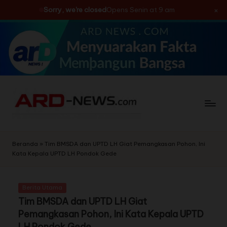
×
Sorry, we're closed
Opens Senin at 9 am
Skip
to
content
Beranda
»
Tim BMSDA dan UPTD LH Giat Pemangkasan Pohon, Ini
Kata Kepala UPTD LH Pondok Gede
Berita Utama
Tim BMSDA dan UPTD LH Giat
Pemangkasan Pohon, Ini Kata Kepala UPTD
LH Pondok Gede