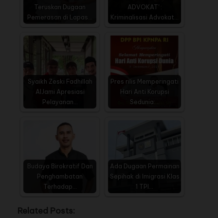
Teruskan Dugaan
ADVOKAT' :
Pemerasan di Lapas…
Kriminalisasi Advokat…
Syaikh Zeski Fadhillah
Pres rilis Memperingati
AlJami Apresiasi
Hari Anti Korupsi
Pelayanan…
Sedunia:…
Budaya Birokratif Dan
Ada Dugaan Permainan
Penghambatan
Sepihak di Imigrasi Klas
Terhadap…
1 TPI…
Related Posts: