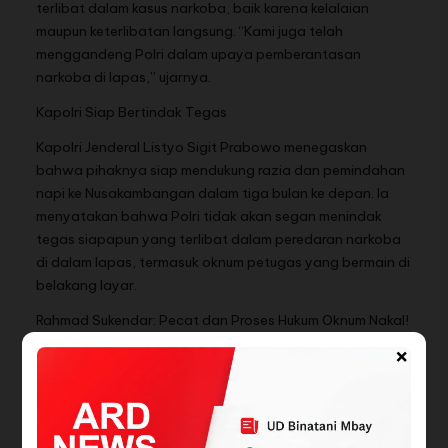
terlibat dalam kasus narkoba, baik karena kelalaian
maupun keterlibatan langsung. “Kami juga telah
menggandeng Polri dalam upaya pemberantasan
narkoba di lapas,” ujarnya.
Kapolri Siap Bertindak Tegas
Kapolri Jenderal Listyo Sigit Prabowo menegaskan
bahwa pihaknya siap mendukung razia dan pemindahan
napi ke Nusakambangan dalam tiga bulan ke depan. Ia
menyatakan bahwa Polri tidak akan segan menindak
tegas siapapun yang terlibat dalam peredaran narkoba
di dalam lapas, termasuk oknum petugas yang bermain di
belakang layar.
Rahmad Sukendar: Pecat dan Proses Hukum Oknum Nakal!
×
Rahmad Sukendar mengapresiasi langkah tegas Agus
Andrianto dalam membersihkan jajaran pemasyarakatan
dari oknum yang menyalahgunakan wewenang. Namun,
ia menegaskan bahwa tanpa pengawasan ketat dan
penegakan hukum yang lebih serius, masalah ini akan