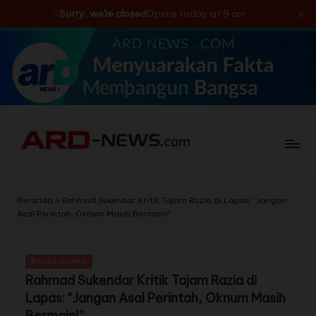
×
Sorry, we're closed
Opens today at 9 am
Skip
to
content
Beranda
»
Rahmad Sukendar Kritik Tajam Razia di Lapas: “Jangan
Asal Perintah, Oknum Masih Bermain!”
Berita Utama
Rahmad Sukendar Kritik Tajam Razia di
Lapas: “Jangan Asal Perintah, Oknum Masih
Bermain!”