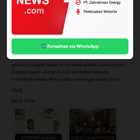
terus berulang.
“Kami mendukung penuh tindakan tegas terhadap
petugas lapas dan pejabat Ditjen PAS yang
menyalahgunakan jabatan. Jika perlu, mereka harus
dipecat dan diserahkan ke pihak berwajib untuk diproses
Konsultasi via WhatsApp
secara pidana,” tegasnya.
Kini, tantangan besar ada di tangan pemerintah dan
aparat penegak hukum untuk membuktikan bahwa razia
di lapas benar-benar efektif dan bukan sekadar
formalitas belaka. Masyarakat menunggu bukti nyata!
(Red)
BACA JUGA
BPI KPNPA RI Akan
KERUNTUHAN PROFESI