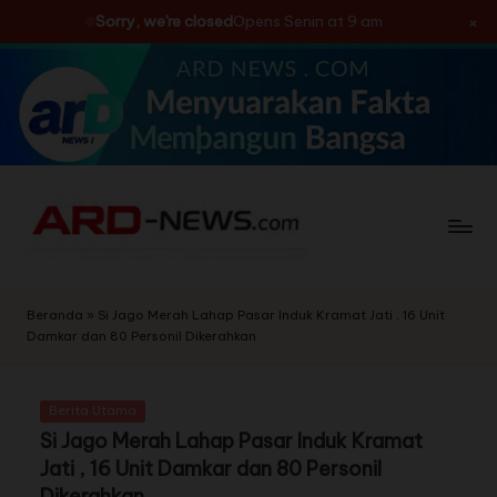
×
Sorry, we're closed
Opens Senin at 9 am
Skip
to
content
Beranda
»
Si Jago Merah Lahap Pasar Induk Kramat Jati , 16 Unit
Damkar dan 80 Personil Dikerahkan
Berita Utama
Si Jago Merah Lahap Pasar Induk Kramat
Jati , 16 Unit Damkar dan 80 Personil
Dikerahkan