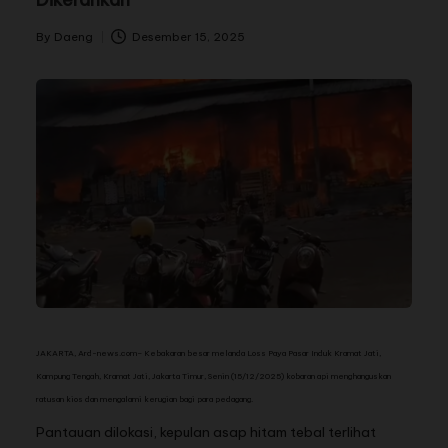
By
Daeng
Desember 15, 2025
JAKARTA,
Ard-news.com
– Kebakaran besar melanda Loss Paya Pasar Induk Kramat Jati,
Kampung Tengah, Kramat Jati, Jakarta Timur, Senin (15/12/2025) kobaran api menghanguskan
ratusan kios dan mengalami kerugian bagi para pedagang.
Pantauan dilokasi, kepulan asap hitam tebal terlihat