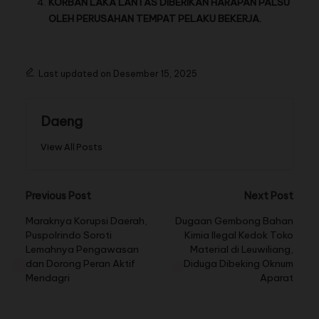
KORBAN LAKA LANTAS DIBERIKAN HARAPAN PALSU
OLEH PERUSAHAN TEMPAT PELAKU BEKERJA.
Last updated on Desember 15, 2025
Daeng
View All Posts
Previous Post
Next Post
Maraknya Korupsi Daerah,
Dugaan Gembong Bahan
Puspolrindo Soroti
Kimia Ilegal Kedok Toko
Lemahnya Pengawasan
Material di Leuwiliang,
dan Dorong Peran Aktif
Diduga Dibeking Oknum
Mendagri
Aparat