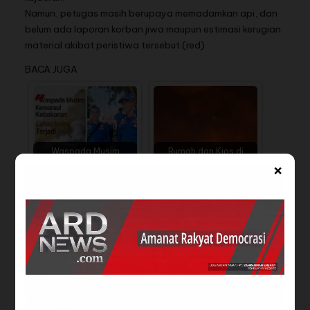
Namun, petugas masih berupaya memadamkan api, dan
belum ada laporan korban jiwa maupun estimasi kerugian
material akibat peristiwa tersebut.(red)
BACA JUGA
Waspada Musim
Rumah dan Kios di
×
Kemarau! Damkar
Kemayoran Terbakar,
Malang: Kebakaran…
26 Unit Damkar…
SI JAGO MERAH
Diduga Dibakar Pemilik
MENGAMUK LAPAK
yang Alami Gangguan
DAN RUKO DI DESA
Kejiwaan,…
TOPOGARO LUDES