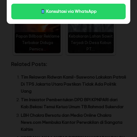
Konsultasi via WhatsApp
Papan Billboar Reklame
Kebakaran Lahan Sawit
Terbakar Diduga
Terjadi Di Desa Kabun
Pemicu…
PT.…
Related Posts:
Tim Relawan Ridwan Kamil-Suswono Lakukan Patroli
Di TPS Jakarta Utara Pastikan Tidak Ada Politik
Uang
Tim Inisiator Pembentukan DPD BPI KPNPARI dari
Kab.Bekasi Temui Ketua Umum TB.Rahmad Sukendar
LBH Chakra Bersatu dan Media Online Chakra
News.com Membuka Kantor Perwakilan di Sangata
Kaltim