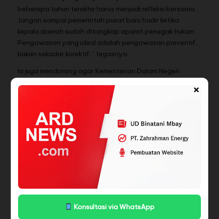
beberapa tahun terakhir harus menjadi refleksi bersama.
Jangan sampai pemerintah pusat baru hadir ketika
kepala daerah sudah ditangkap aparat penegak hukum.
Pengawasan yang ideal adalah pengawasan preventif,
bukan sekadar korektif,” tegasnya.
Ia juga mendorong agar Kementerian Dalam Negeri
memperkuat sinergi dengan Aparat Pengawasan Internal
×
Pemerintah (APIP) di daerah serta lembaga penegak
hukum. Dengan koordinasi yang kuat, menurutnya,
potensi penyimpangan kebijakan dan keuangan daerah
dapat ditekan sebelum berkembang menjadi tindak
pidana korupsi.
“Maraknya korupsi di daerah bukan alasan untuk
melemahkan otonomi, tetapi justru menjadi dasar untuk
memperbaiki tata kelola dan mempertegas peran
Mendagri dalam sistem hubungan pusat dan daerah.
Tanpa pengawasan yang kuat, desentralisasi hanya
Konsultasi via WhatsApp
akan memindahkan praktik korupsi dari pusat ke daerah,”