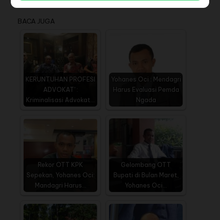
pungkas Yohanes (***).
BACA JUGA
KERUNTUHAN PROFESI
Yohanes Oci : Mendagri
ADVOKAT' :
Harus Evaluasi Pemda
Kriminalisasi Advokat…
Ngada
Rekor OTT KPK
Gelombang OTT
Sepekan, Yohanes Oci:
Bupati di Bulan Maret,
Mandagri Harus…
Yohanes Oci…