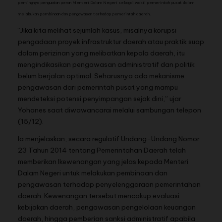
pentingnya penguatan peran Menteri Dalam Negeri sebagai wakil pemerintah pusat dalam
melakukan pembinaan dan pengawasan terhadap pemerintah daerah.
“Jika kita melihat sejumlah kasus, misalnya korupsi
pengadaan proyek infrastruktur daerah atau praktik suap
dalam perizinan yang melibatkan kepala daerah, itu
mengindikasikan pengawasan administratif dan politik
belum berjalan optimal. Seharusnya ada mekanisme
pengawasan dari pemerintah pusat yang mampu
mendeteksi potensi penyimpangan sejak dini,” ujar
Yohanes saat diwawancarai melalui sambungan telepon
(15/12).
Ia menjelaskan, secara regulatif Undang-Undang Nomor
23 Tahun 2014 tentang Pemerintahan Daerah telah
memberikan lkewenangan yang jelas kepada Menteri
Dalam Negeri untuk melakukan pembinaan dan
pengawasan terhadap penyelenggaraan pemerintahan
daerah. Kewenangan tersebut mencakup evaluasi
kebijakan daerah, pengawasan pengelolaan keuangan
daerah, hingga pemberian sanksi administratif apabila