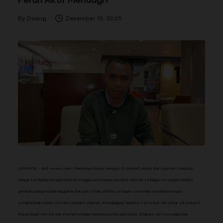
By
Daeng
Desember 15, 2025
JAKARTA – Ard-news.com- Maraknya kasus korupsi di daerah, mulai dari operasi tangkap
tangan terhadap kepala daerah hingga penetapan pejabat daerah sebagai tersangka dalam
perkara pengelolaan anggaran dan perizinan, dinilai sebagai cerminan lemahnya fungsi
pengawasan dalam sistem otonomi daerah. Menanggapi kondisi tersebut, direktur eksekutif
Pusat Studi Politik dan Pemerintahan Indonesia (Puspolrindo), Yohanes Oci menegaskan