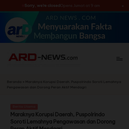
×
Sorry, we're closed
Opens Jumat at 9 am
Skip
to
content
Beranda
»
Maraknya Korupsi Daerah, Puspolrindo Soroti Lemahnya
Pengawasan dan Dorong Peran Aktif Mendagri
Berita Utama
Maraknya Korupsi Daerah, Puspolrindo
Soroti Lemahnya Pengawasan dan Dorong
Peran Aktif Mendagri