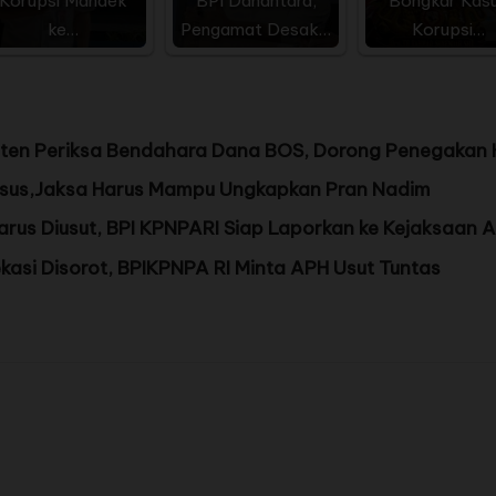
Korupsi Mandek
BPI Danantara,
Bongkar Kas
ke…
Pengamat Desak…
Korupsi…
nten Periksa Bendahara Dana BOS, Dorong Penegakan
dsus,Jaksa Harus Mampu Ungkapkan Pran Nadim
arus Diusut, BPI KPNPARI Siap Laporkan ke Kejaksaan 
kasi Disorot, BPIKPNPA RI Minta APH Usut Tuntas