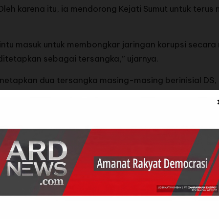
 Oleh karena itu, ia mendorong Kejati Sumut untuk ter
ntu masuk untuk membongkar jaringan korupsi secara me
ditetapkan sebagai tersangka,” ujarnya.
netapkan dua tersangka masing-masing berinisial DS, 
an JS, Kepala Departemen Sales dan Marketing PT In
ksa penyidik bidang pidana khusus Kejati Sumut melak
g cukup. Penetapan ini merupakan tindak lanjut dari Su
/2025 tertanggal 27 Oktober 2025.
gka diduga secara melawan hukum mengubah skema pem
ema yang semula mewajibkan pembayaran tunai dan Sur
e (D/A) dengan tenor 180 hari, sehingga PT PASU ti