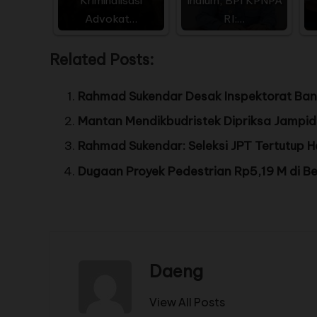
Kriminalisasi
Inalum, BPI KPNPA
Advokat…
RI:…
Related Posts:
Rahmad Sukendar Desak Inspektorat Ba
Mantan Mendikbudristek Dipriksa Jampi
Rahmad Sukendar: Seleksi JPT Tertutup H
Dugaan Proyek Pedestrian Rp5,19 M di Be
Daeng
View All Posts