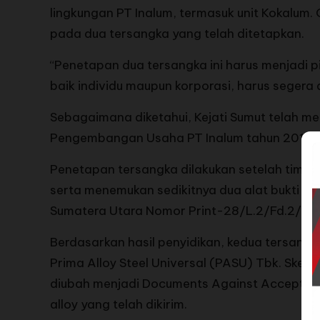
lingkungan PT Inalum, termasuk unit Kokalum.
pada dua tersangka yang telah ditetapkan.
“Penetapan dua tersangka ini harus menjadi pi
baik individu maupun korporasi, harus segera 
Sebagaimana diketahui, Kejati Sumut telah me
Pengembangan Usaha PT Inalum tahun 2019, d
Penetapan tersangka dilakukan setelah tim ja
serta menemukan sedikitnya dua alat bukti yan
Sumatera Utara Nomor Print-28/L.2/Fd.2/10
Berdasarkan hasil penyidikan, kedua tersan
Prima Alloy Steel Universal (PASU) Tbk. Sk
diubah menjadi Documents Against Acceptanc
alloy yang telah dikirim.