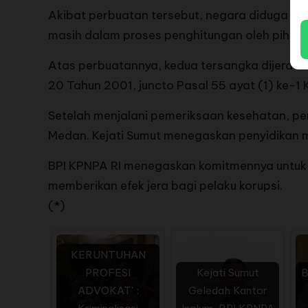
Akibat perbuatan tersebut, negara diduga meng
masih dalam proses penghitungan oleh pihak
Atas perbuatannya, kedua tersangka dijerat P
20 Tahun 2001, juncto Pasal 55 ayat (1) ke-1 
Setelah menjalani pemeriksaan kesehatan, pe
Medan. Kejati Sumut menegaskan penyidikan 
BPI KPNPA RI menegaskan komitmennya untuk 
memberikan efek jera bagi pelaku korupsi.
(*)
KERUNTUHAN
PROFESI
Kejati Sumut
B
ADVOKAT' :
Geledah Kantor