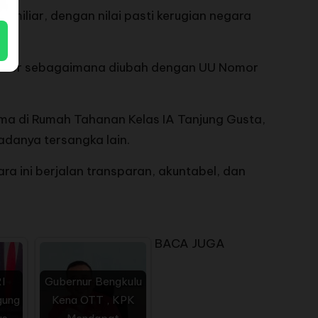
 miliar, dengan nilai pasti kerugian negara
 Tipikor sebagaimana diubah dengan UU Nomor
ma di Rumah Tahanan Kelas IA Tanjung Gusta,
danya tersangka lain.
 ini berjalan transparan, akuntabel, dan
BACA JUGA
I
Gubernur Bengkulu
gung
Kena OTT , KPK