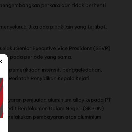
us mengembangkan perkara dan tidak berhenti
nyeluruh. Jika ada pihak lain yang terlibat,
selaku Senior Executive Vice President (SEVP)
alum pada periode yang sama.
×
ukan pemeriksaan intensif, penggeledahan,
rat Perintah Penyidikan Kepala Kejati
bayaran penjualan aluminium alloy kepada PT
at Kredit Berdokumen Dalam Negeri (SKBDN)
dak melakukan pembayaran atas aluminium