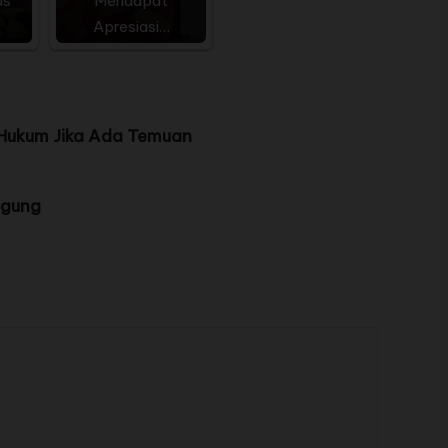
us
Mendapat
Apresiasi…
 Hukum Jika Ada Temuan
Agung