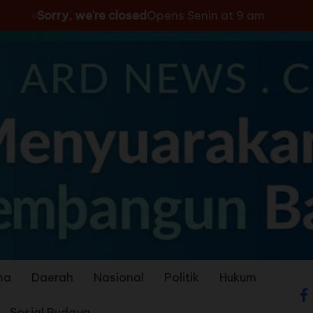
Sorry, we're closed
Opens Senin at 9 am
ma
Daerah
Nasional
Politik
Hukum
Sosial Budaya