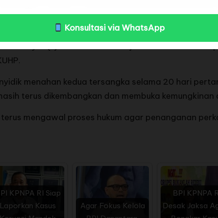
alami kerugian sekitar USD 8 juta atau setara Rp133,4
 berwenang.
Konsultasi via WhatsApp
asal 2 ayat (1) subsidair Pasal 3 juncto Pasal 18 UU
KUHP.
nyidik menahan kedua tersangka selama 20 hari perta
masih terus dikembangkan dan membuka kemungkinan a
terus mengawal proses hukum agar penanganan perkara
PI KPNPA RI Siap
BPI KPNPA R
Laporkan Kasus
Agar Fokus Kelola
Desak Jaksa A