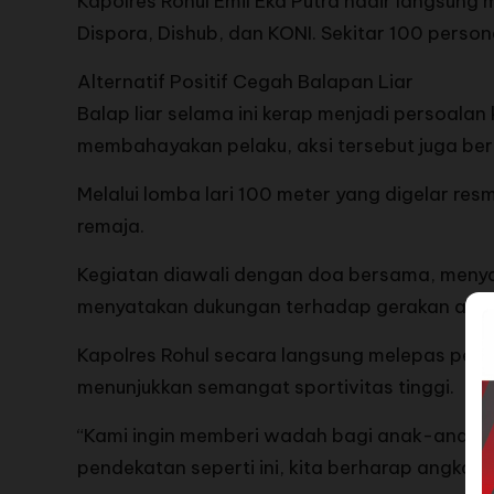
Kapolres Rohul Emil Eka Putra hadir langsung
Dispora, Dishub, dan KONI. Sekitar 100 pers
Alternatif Positif Cegah Balapan Liar
Balap liar selama ini kerap menjadi persoalan 
membahayakan pelaku, aksi tersebut juga beri
Melalui lomba lari 100 meter yang digelar res
remaja.
Kegiatan diawali dengan doa bersama, menya
menyatakan dukungan terhadap gerakan adu cepa
Kapolres Rohul secara langsung melepas pese
menunjukkan semangat sportivitas tinggi.
“Kami ingin memberi wadah bagi anak-anak mu
pendekatan seperti ini, kita berharap angka pe