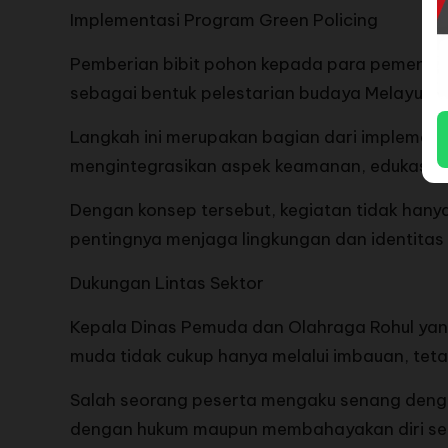
Implementasi Program Green Policing
Pemberian bibit pohon kepada para pemenang 
sebagai bentuk pelestarian budaya Melayu.
Langkah ini merupakan bagian dari implement
mengintegrasikan aspek keamanan, edukasi, pe
Dengan konsep tersebut, kegiatan tidak hanya
pentingnya menjaga lingkungan dan identitas 
Dukungan Lintas Sektor
Kepala Dinas Pemuda dan Olahraga Rohul yang 
muda tidak cukup hanya melalui imbauan, tetap
Salah seorang peserta mengaku senang denga
dengan hukum maupun membahayakan diri sen