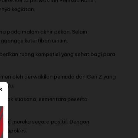
Polres serta perwakilan Pemkab Rohul,
nnya kegiatan.
tama pada malam akhir pekan. Selain
engganggu ketertiban umum.
mberikan ruang kompetisi yang sehat bagi para
tmen oleh perwakilan pemuda dan Gen Z yang
 raya.
×
emarak suasana, sementara peserta
itif mereka secara positif. Dengan
r Kapolres.