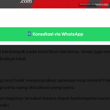
menjadi simbol kuat kegiatan tersebut. Selain hadiah
asi program Green Policing yang digagas Polda Riau, 
Konsultasi via WhatsApp
lestarian lingkungan, serta partisipasi masyarakat da
 berdampak pada ketertiban lalu lintas, tetapi juga 
budaya lokal.
turut hadir menyampaikan apresiasi atas inisiatif Pol
i perlu ruang aktualisasi yang nyata.
n kegiatan tersebut karena dapat berkompetisi secar
diri.