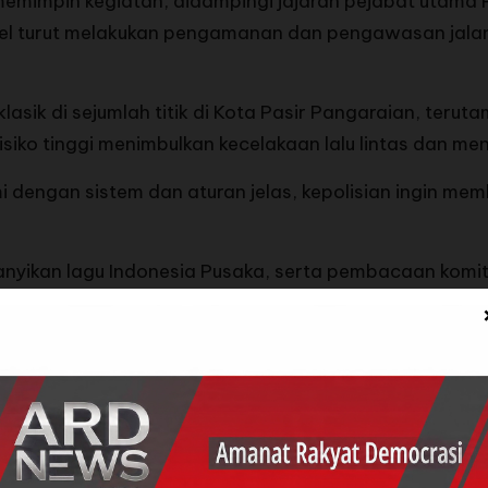
 memimpin kegiatan, didampingi jajaran pejabat utama 
onel turut melakukan pengamanan dan pengawasan jala
klasik di sejumlah titik di Kota Pasir Pangaraian, teru
siko tinggi menimbulkan kecelakaan lalu lintas dan m
mi dengan sistem dan aturan jelas, kepolisian ingin me
nyikan lagu Indonesia Pusaka, serta pembacaan komi
t balap lari sebagai alternatif balapan liar di jalan
rta di garis start. Sorak sorai penonton menambah s
da untuk menyalurkan adrenalin dan semangat kompet
langgaran dan kecelakaan lalu lintas bisa ditekan,” uja