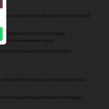
 utama, peserta terbaik juga menerima tanjak
yakni pendekatan kepolisian yang
lam setiap kegiatan sosial.
menumbuhkan kesadaran kolektif akan
res Rohul. Menurutnya, pembinaan generasi
a resmi tanpa harus berisiko berhadapan