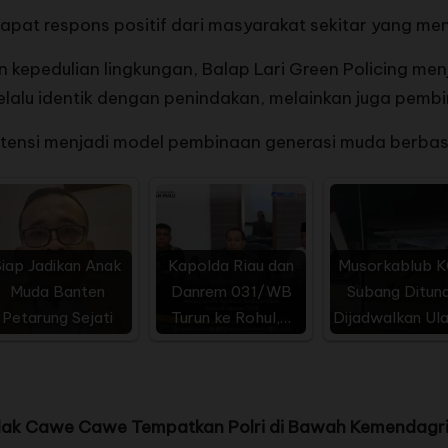
apat respons positif dari masyarakat sekitar yang me
kepedulian lingkungan, Balap Lari Green Policing men
lu identik dengan penindakan, melainkan juga pembina
potensi menjadi model pembinaan generasi muda berbasi
Siap Jadikan Anak
Kapolda Riau dan
Musorkablub K
Muda Banten
Danrem 031/WB
Subang Ditund
Petarung Sejati
Turun ke Rohul,…
Dijadwalkan Ul
Tidak Cawe Cawe Tempatkan Polri di Bawah Kemendagr