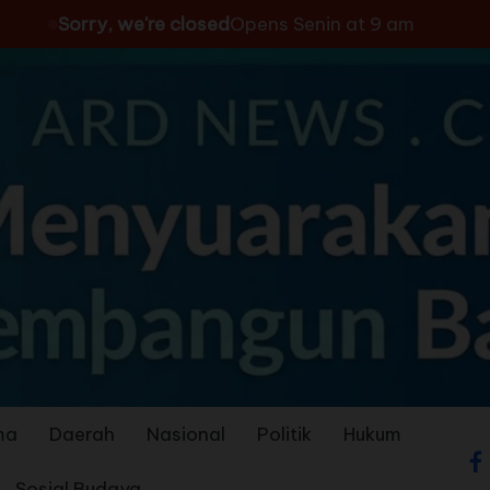
Sorry, we're closed
Opens Senin at 9 am
ma
Daerah
Nasional
Politik
Hukum
Sosial Budaya