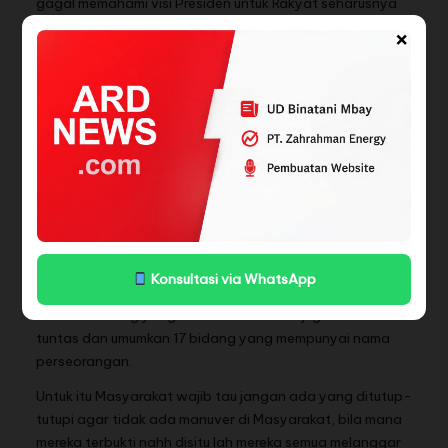
gagal memahami visi Presiden untuk Rakyat seharusnya
diberi sanksi tegas,” lanjut Wawan Setiawan.
×
Wawan Setiawan juga mengingatkan pentingnya sinergi
antar instansi Pemerintah dalam menjaga kedaulatan
laut Indonesia. Ia berharap, kedepan, tidak ada lagi
kebijakan atau pernyataan yang justru menghambat
penegakan Hukum di Wilayah perairan Nasional.
“Nelayan adalah tulang punggung sektor perikanan kita.
Mereka sudah cukup menderita akibat kebijakan yang
tidak pro-Rakyat. Jangan sampai mereka juga harus
menghadapi birokrasi yang saling menyalahkan,”ujarnya.
Konsultasi via WhatsApp
Tetapi bukan hanya pagarnya saja yang harus dicabut,
Ratusan bidang yang ada HGB dan SHM juga harus diusut
tuntas dan umumkan 17 bidang yang mempunyai nama
perseorangan.
Untuk itu Masyarakat wajib tau jangan ada yang ditutup-
tutupi agar tidak ada manuver di Masyarakat, bila mana
mereka terbukti nahh disitu lah mereka semua melanggar