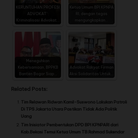
KERUNTUHAN PROFESI
Ketua Umum BPI KPNPA
ADVOKAT' :
RI, dengan tegas
Kriminalisasi Advokat…
mengungkapkan…
Meneguhkan
Kebersamaan, BPPKB
Advokat Rakyat Firman
Banten Bogor Siap…
Aksi Solidaritas Untuk…
Related Posts:
Tim Relawan Ridwan Kamil-Suswono Lakukan Patroli
Di TPS Jakarta Utara Pastikan Tidak Ada Politik
Uang
Tim Inisiator Pembentukan DPD BPI KPNPARI dari
Kab.Bekasi Temui Ketua Umum TB.Rahmad Sukendar