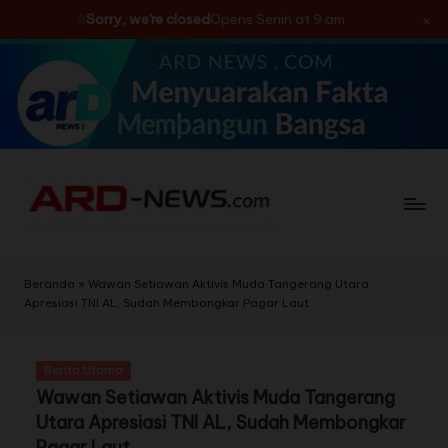
×
Sorry, we're closed
Opens Senin at 9 am
Skip
to
content
Beranda
»
Wawan Setiawan Aktivis Muda Tangerang Utara
Apresiasi TNI AL, Sudah Membongkar Pagar Laut
Berita Utama
Wawan Setiawan Aktivis Muda Tangerang
Utara Apresiasi TNI AL, Sudah Membongkar
Pagar Laut