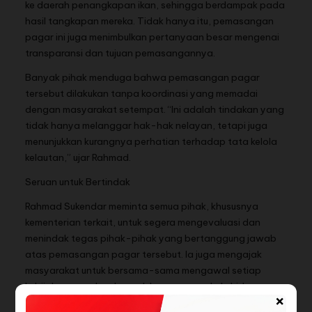
ke daerah penangkapan ikan, sehingga berdampak pada
hasil tangkapan mereka. Tidak hanya itu, pemasangan
pagar ini juga menimbulkan pertanyaan besar mengenai
transparansi dan tujuan pemasangannya.
Banyak pihak menduga bahwa pemasangan pagar
tersebut dilakukan tanpa koordinasi yang memadai
dengan masyarakat setempat. “Ini adalah tindakan yang
tidak hanya melanggar hak-hak nelayan, tetapi juga
menunjukkan kurangnya perhatian terhadap tata kelola
kelautan,” ujar Rahmad.
Seruan untuk Bertindak
Rahmad Sukendar meminta semua pihak, khususnya
kementerian terkait, untuk segera mengevaluasi dan
menindak tegas pihak-pihak yang bertanggung jawab
atas pemasangan pagar tersebut. Ia juga mengajak
masyarakat untuk bersama-sama mengawal setiap
kebijakan yang berdampak langsung pada kehidupan
×
rakyat kecil.