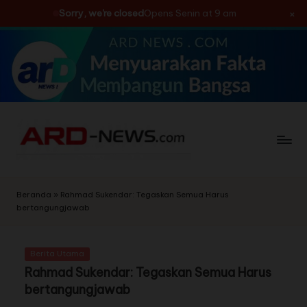
×
Sorry, we're closed
Opens Senin at 9 am
Skip
to
content
Beranda
»
Rahmad Sukendar: Tegaskan Semua Harus
bertangungjawab
Berita Utama
Rahmad Sukendar: Tegaskan Semua Harus
bertangungjawab