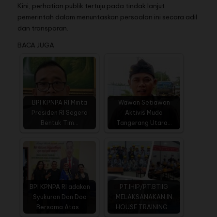
Kini, perhatian publik tertuju pada tindak lanjut
pemerintah dalam menuntaskan persoalan ini secara adil
dan transparan.
BACA JUGA
BPI KPNPA RI Minta
Wawan Setiawan
Presiden RI Segera
Aktivis Muda
Bentuk Tim…
Tangerang Utara…
BPI KPNPA RI adakan
PT.IHIP/PT.BTIIG
Syukuran Dan Doa
MELAKSANAKAN IN
Bersama Atas…
HOUSE TRAINING…