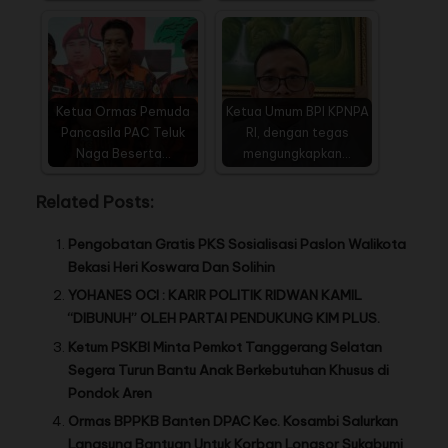
Ketua Ormas Pemuda
Ketua Umum BPI KPNPA
Pancasila PAC Teluk
RI, dengan tegas
Naga Beserta…
mengungkapkan…
Related Posts:
Pengobatan Gratis PKS Sosialisasi Paslon Walikota
Bekasi Heri Koswara Dan Solihin
YOHANES OCI : KARIR POLITIK RIDWAN KAMIL
“DIBUNUH” OLEH PARTAI PENDUKUNG KIM PLUS.
Ketum PSKBI Minta Pemkot Tanggerang Selatan
Segera Turun Bantu Anak Berkebutuhan Khusus di
Pondok Aren
Ormas BPPKB Banten DPAC Kec. Kosambi Salurkan
Langsung Bantuan Untuk Korban Longsor Sukabumi