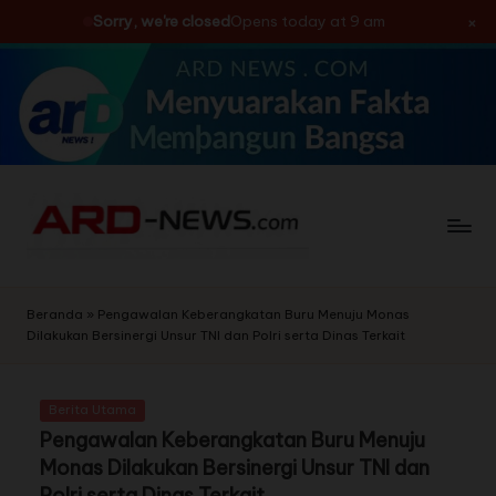
×
Sorry, we're closed
Opens today at 9 am
Skip
to
content
Beranda
»
Pengawalan Keberangkatan Buru Menuju Monas
Dilakukan Bersinergi Unsur TNI dan Polri serta Dinas Terkait
Berita Utama
Pengawalan Keberangkatan Buru Menuju
Monas Dilakukan Bersinergi Unsur TNI dan
Polri serta Dinas Terkait