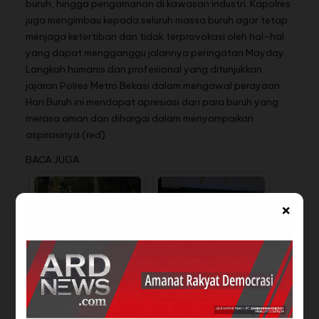
buruh, hingga pengamanan di kawasan industri. Kapolres
juga mengimbau kepada seluruh massa buruh agar tetap
menjaga ketertiban dan tidak terprovokasi oleh hal-hal
yang dapat mengganggu jalannya peringatan Mayday.
Langkah humanis dan profesional yang ditunjukkan
jajaran Polres Metro Bekasi dalam mengawal perayaan
Hari Buruh ini mendapat apresiasi dari para buruh yang
merasa aman dan dihargai dalam menyampaikan
aspirasinya.(red)
BACA JUGA
×
Sekda Di Mapolres
Restrukrurisasi Telkom
Subang, Apel Pasukan
Group: Holding dan
dan Olahraga…
Spin-Off…