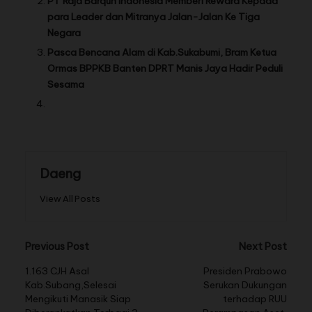
PT Raja Barqun Indonesia Memberi Reward Kepada
para Leader dan Mitranya Jalan-Jalan Ke Tiga
Negara
Pasca Bencana Alam di Kab.Sukabumi, Bram Ketua
Ormas BPPKB Banten DPRT Manis Jaya Hadir Peduli
Sesama
Daeng
View All Posts
Previous Post
Next Post
1.163 CJH Asal
Presiden Prabowo
Kab.Subang,Selesai
Serukan Dukungan
Mengikuti Manasik Siap
terhadap RUU