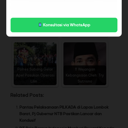
Respon Revisi UU No.34
KERUNTUHAN PROFESI
Konsultasi via WhatsApp
Tahun 2004 Tentara
ADVOKAT' :
Nasional…
Kriminalisasi Advokat…
Polres Subang Gelar
11 Wejangan
Apel Pasukan Operasi
Kebangsaan Oleh: Try
Lilin…
Sutrisno
Related Posts:
Pantau Pelaksanaan PILKADA di Lapas Lombok
Barat, Pj Gubernur NTB Pastikan Lancar dan
Kondusif