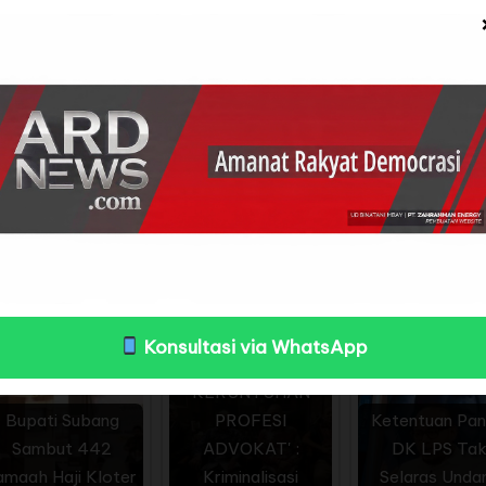
-J-T 17 Mei 2025, Kliter 17 K-J-T Mei 2025, dan 26 K-
, rata rata daftar tunggu 12 tahun sampai dengan di
 tahun 2025 ini, dilakukan secara HYRD. Yang merupak
, Haji Ramah Lansia,Jelasnya.
r Kemenag Subang ” Badruzaman, dampingi Kasi Pelaya
rangkatkan pada tahun 2025 ini beruntung sekali kare
, atau sebagai penghulu segala hari, Tuturnya.
Konsultasi via WhatsApp
KERUNTUHAN
Bupati Subang
PROFESI
Ketentuan Pan
Sambut 442
ADVOKAT' :
DK LPS Ta
amaah Haji Kloter
Kriminalisasi
Selaras Unda