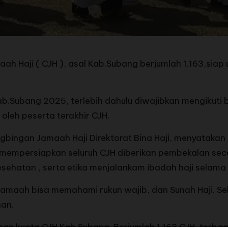
aji ( CJH ), asal Kab.Subang berjumlah 1.163,siap u
b.Subang 2025, terlebih dahulu diwajibkan mengikuti 
 oleh peserta terakhir CJH.
gbingan Jamaah Haji Direktorat Bina Haji, menyatakan 
 mempersiapkan seluruh CJH diberikan pembekalan sec
esehatan , serta etika menjalankam ibadah haji selama 
Jamaah bisa memahami rukun wajib, dan Sunah Haji. S
han.
han kuota CJH Kab Subang. Berjumlah 1.163 CJH, terbagi