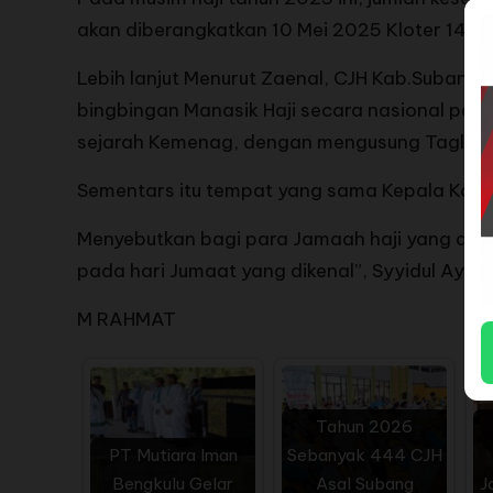
akan diberangkatkan 10 Mei 2025 Kloter 14 K
Lebih lanjut Menurut Zaenal, CJH Kab.Subang
bingbingan Manasik Haji secara nasional pada
sejarah Kemenag, dengan mengusung Tagline ‘
Sementars itu tempat yang sama Kepala Kanto
Menyebutkan bagi para Jamaah haji yang dibe
pada hari Jumaat yang dikenal”, Syyidul Ayyam
M RAHMAT
Tahun 2026
PT Mutiara Iman
Sebanyak 444 CJH
Bengkulu Gelar
Asal Subang
J