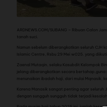
ARDNEWS.COM/SUBANG – Ribuan Calon Jamaah H
tanah suci.
Namun sebelum diberangkatkan seluruh CJH ka
Islamic Centre, Rsbu 29 Mei w025. yang diikuti
Zaenal Mutaqin, selaku Kasubdit Kelompok Bin
jelang diberangkatkan secara bertahap,guna
menunaikan ibadah haji, dari mulai Mqnasik, k
Karena Manasik sangat penting agar seluruh 
dengan sungguh sungguh tidak terjadi kesala
Pada musim haji tahun 2025 ini, jumlah keseru