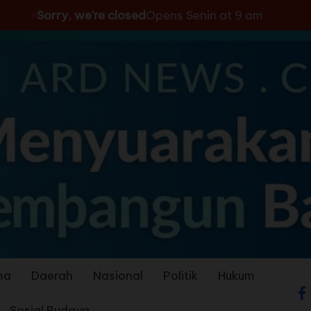
Sorry, we're closed
Opens Senin at 9 am
ma
Daerah
Nasional
Politik
Hukum
Sosial Budaya