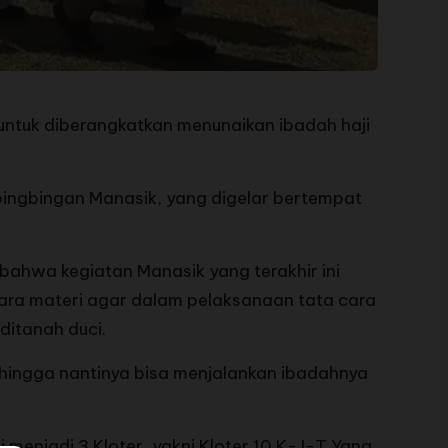
ntuk diberangkatkan menunaikan ibadah haji
bingbingan Manasik, yang digelar bertempat
bahwa kegiatan Manasik yang terakhir ini
ara materi agar dalam pelaksanaan tata cara
ditanah duci.
ehingga nantinya bisa menjalankan ibadahnya
 menjadi 3 Kloter, yakni Kloter 10 K-J-T Yang