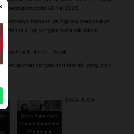
×
J-T berangkat pada 28 Mei 2025.
berangkatkanya Kementrian Agama menyatakan
an Manasik Haji yang pertana kali dalam
nan Haji & Umroh “, Rojak.
na bertepatan dengan hari Arafah, yang jatuh
BACA JUGA
sel
Safari Ramadhan,
k
Hikmah Ramadhan
ng
Memahami