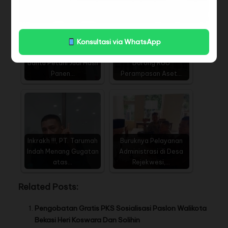
Konsultasi via WhatsApp
Polsek Kepenuhan
Pengamat Hukum Unair
Bantu Petani Jual Hasil
Dorong RUU
Panen…
Perampasan Aset…
Inkrakh !!!, PT. Tarumah
Buruknya Pelayanan
Indah Menang Gugatan
Administrasi di Desa
atas…
Rejekwesi,…
Related Posts:
Pengobatan Gratis PKS Sosialisasi Paslon Walikota
Bekasi Heri Koswara Dan Solihin