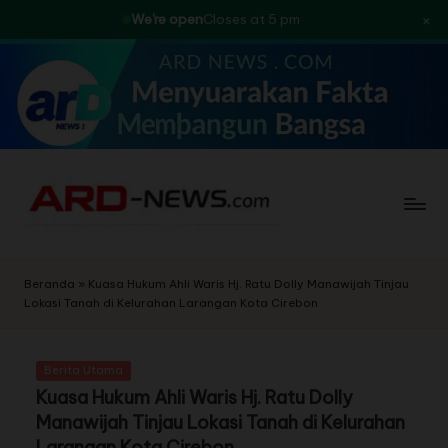
×
We're open
Closes at 5 pm
Skip
to
content
Beranda
»
Kuasa Hukum Ahli Waris Hj. Ratu Dolly Manawijah Tinjau
Lokasi Tanah di Kelurahan Larangan Kota Cirebon
Berita Utama
Kuasa Hukum Ahli Waris Hj. Ratu Dolly
Manawijah Tinjau Lokasi Tanah di Kelurahan
Larangan Kota Cirebon