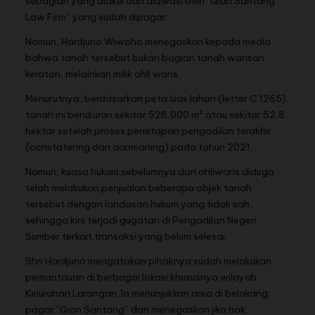
sebagian yang diakui dan diawasi oleh “Qian Santang
Law Firm” yang sudah dipagar.
Namun, Hardjuno Wiwoho menegaskan kepada media
bahwa tanah tersebut bukan bagian tanah warisan
keraton, melainkan milik ahli waris.
Menurutnya, berdasarkan peta luas lahan (letter C 1265),
tanah ini berukuran sekitar 528,000 m² atau sekitar 52,8
hektar setelah proses penetapan pengadilan terakhir
(constatering dan aanmaning) pada tahun 2021.
Namun, kuasa hukum sebelumnya dari ahliwaris diduga
telah melakukan penjualan beberapa objek tanah
tersebut dengan landasan hukum yang tidak sah,
sehingga kini terjadi gugatan di Pengadilan Negeri
Sumber terkait transaksi yang belum selesai.
Shri Hardjuno mengatakan pihaknya sudah melakukan
pemantauan di berbagai lokasi khususnya wilayah
Kelurahan Larangan. Ia menunjukkan area di belakang
pagar “Qian Santang” dan menegaskan jika hak