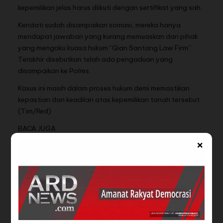
kepemilikan jelas harus diikuti dengan sertifikat yang sah.
Kendati sudah disampaikan somasi, mereka hanya
mendapat jawaban yang kurang memuaskan dari pihak
yang mengaku kuasa hukum “Qian Santang Law Firm”.
Terakhir disebutkan telah ada pengaduan yang
disampaikan ke Polres.
Kasus ini masih dalam proses hukum demi memastikan
kepastian dan keadilan atas kepemilikan tanah tersebut.
(Tim/Red)
BACA JUGA
×
KERUNTUHAN PROFESI
Advokat Jakarta Ini
ADVOKAT' :
Tawarkan Model
Kriminalisasi Advokat…
Perlindungan…