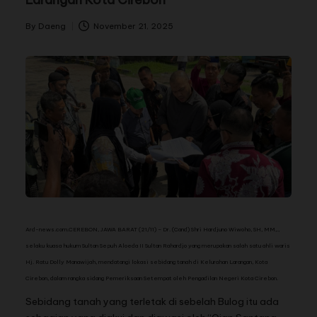
By
Daeng
November 21, 2025
Ard-news.com.CEREBON, JAWA BARAT (21/11) – Dr. (Cand) Shri Hardjuno Wiwoho, SH, MM,.,
selaku kuasa hukum Sultan Sepuh Aloeda II Sultan Rahardjo yang merupakan salah satu ahli waris
Hj. Ratu Dolly Manawijah, mendatangi lokasi sebidang tanah di Kelurahan Larangan, Kota
Cirebon, dalam rangka sidang Pemeriksaan Setempat oleh Pengadilan Negeri Kota Cirebon.
Sebidang tanah yang terletak di sebelah Bulog itu ada