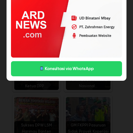
dan aparat penegak hukum hadir untuk memastikan tidak
ada pihak yang mencoba mempertentangkan ideologi
negara. Mereka berharap proses penyelidikan kasus ini
dapat memberikan kepastian hukum bagi seluruh
masyarakat. (Red)
BACA JUGA
Konsultasi via WhatsApp
Ketua DPC.GM.FKPPI.
Respon Revisi UU No.34
Pasuruan Laporkan
Tahun 2004 Tentara
Ketua DPP.…
Nasional…
Sukses DPW LSM
GM FKPPI Pasuruan
Harimau Banten
Sidak Proyek Koperasi