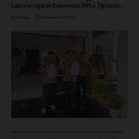
Laporan Ujaran Kebencian Rifka Tjiptaning
Terhadap Soeharto.
By
Daeng
Desember 4, 2025
ARD-NEWS.COM, Pasuruan – Generasi Muda Forum Komunikasi Putra Putri Purnawirawan dan