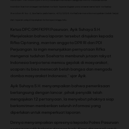
Putra Putri TNI POLRI (GM.FKPPI) Pasuruan memenuhi panggilan Polres Pasuruan untuk
memberikan keterangan tambahan terkait laporan dugaan pencemaran nama baik terhadap
Presiden RI ke-2, Soeharto pada kamis, 4/12/2025. Kehadiran mereka merupakan tindak lanjut
dari laporan yang dilayangkan beberapa minggu lalu.
Ketua DPC.GM.FKPPI Pasuruan, Ayik Suhaya S.H.
Menjelaskan bahwa laporan tersebut ditujukan kepada
Rifka Ciptaning, mantan anggota DPR RI dari PDI
Perjuangan. Ia ingin menunjukkan pernyataan Rifka
mengenai tuduhan Soeharto membunuh jutaan rakyat
Indonesia berpotensi memicu gejolak di masyarakat,
ucapan itu bisa memecah belah bangsa dan mengadu
domba masyarakat Indonesia,” ujar Ayik.
Ayik Suhaya.S.H. menyampaikan bahwa pemeriksaan
berlangsung dengan lancar, pihak penyidik telah
mengajukan 12 pertanyaan, Ia menyebut pihaknya siap
berkomitmen memberikan seluruh informasi yang
diperlukan untuk memperkuat laporan.
Dirinya menyampaikan apresinya kepada Polres Pasuruan