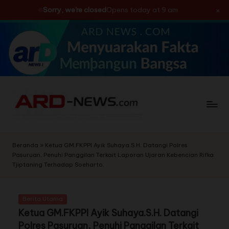
×
Sorry, we're closed
Opens today at 9 am
Skip
to
content
Beranda
»
Ketua GM.FKPPI Ayik Suhaya.S.H. Datangi Polres
Pasuruan, Penuhi Panggilan Terkait Laporan Ujaran Kebencian Rifka
Tjiptaning Terhadap Soeharto.
Berita Utama
Ketua GM.FKPPI Ayik Suhaya.S.H. Datangi
Polres Pasuruan, Penuhi Panggilan Terkait