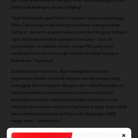
serta penyidik bekerja dengan baik. Kami dipanggil untuk
diminta keterangan secara lengkap.
“Ayik mendesak agar Polres Pasuruan segera memanggil
Rifka Tjiptaning untuk diminta klarifikasi sebagai pihak
terlapor, meminta proses hukum harus berlangsug terbuka
agar tidak nenimbulkan spekulasi berlarut- larut di
masyarakat, ini adalah antek-antek PKI yang ingin
merubah Pancasil serta ingin memecah belah bangsa
Indonesia,”tegasnya.
Dalam pernyataannya, Ayik menegaskan bahwa
organisasi mereka menolak segala bentuk upaya yang
dianggap bertentangan dengan nilai-nilai Pancasila. Ia
menyampaikan bahwa kesetiaan pada empat pilar
kebangsaan harus menjadi pegangan bersama untuk
menjaga persatuan negara yang harus di jaga. Kami tidak
akan membiarkan ideologi Pancasila diganggu, NKRI
harga mati,” tambahnya.
Selanjutnya Ketua GM.FKPPI juga meminta pemerintah
×