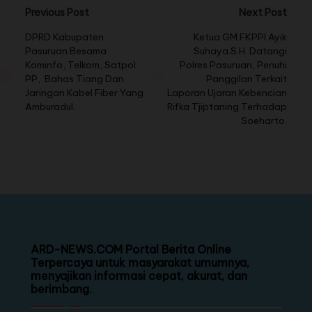
Previous Post
Next Post
DPRD Kabupaten
Ketua GM.FKPPI Ayik
Pasuruan Besama
Suhaya.S.H. Datangi
Kominfo, Telkom, Satpol
Polres Pasuruan, Penuhi
PP, Bahas Tiang Dan
Panggilan Terkait
Jaringan Kabel Fiber Yang
Laporan Ujaran Kebencian
Amburadul.
Rifka Tjiptaning Terhadap
Soeharto.
ARD-NEWS.COM Portal Berita Online
Terpercaya untuk masyarakat umumnya,
menyajikan informasi cepat, akurat, dan
berimbang.