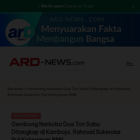
×
We're open
Closes at 5 pm
Skip
to
content
Beranda
»
Gembong Narkoba Dua Ton Sabu Ditangkap di Kamboja,
Rahmad Sukendar Puji Ketegasan BNN
Berita Utama
Gembong Narkoba Dua Ton Sabu
Ditangkap di Kamboja, Rahmad Sukendar
Puji Ketegasan BNN