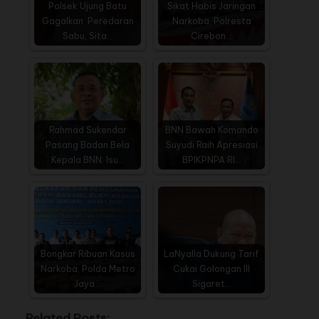
Polsek Ujung Batu
Sikat Habis Jaringan
Gagalkan Peredaran
Narkoba, Polresta
Sabu, Sita…
Cirebon…
Rahmad Sukendar
BNN Bawah Komando
Pasang Badan Bela
Suyudi Raih Apresiasi
Kepala BNN: Isu…
BPIKPNPA RI…
Bongkar Ribuan Kasus
LaNyalla Dukung Tarif
Narkoba, Polda Metro
Cukai Golongan III
Jaya…
Sigaret…
Related Posts: