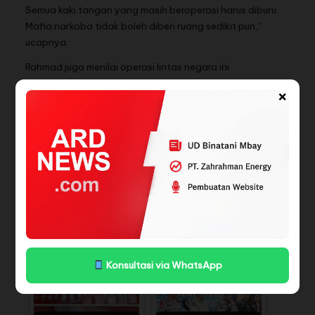
Semua kaki tangan yang masih beroperasi harus diburu.
Mafia narkoba tidak boleh diberi ruang sedikit pun,”
ucapnya.
Rahmad juga menilai operasi lintas negara ini
membuktikan kepercayaan internasional terhadap
×
Indonesia dalam memerangi kejahatan narkotika.
“Kolaborasi BNN, Interpol, Kepolisian Kamboja, dan
seluruh institusi terkait menunjukkan bahwa Indonesia
memiliki posisi penting dalam perang global melawan
narkoba. Ini kemenangan strategis bagi negara,”
pungkasnya.
(Red)
BACA JUGA
Konsultasi via WhatsApp