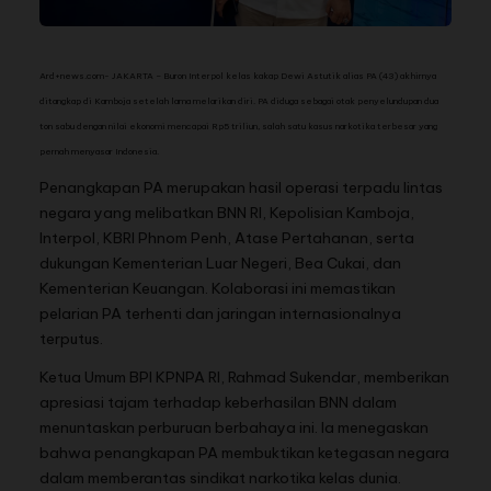
Ard+news.com- JAKARTA – Buron Interpol kelas kakap Dewi Astutik alias PA (43) akhirnya
ditangkap di Kamboja setelah lama melarikan diri. PA diduga sebagai otak penyelundupan dua
ton sabu dengan nilai ekonomi mencapai Rp5 triliun, salah satu kasus narkotika terbesar yang
pernah menyasar Indonesia.
Penangkapan PA merupakan hasil operasi terpadu lintas
negara yang melibatkan BNN RI, Kepolisian Kamboja,
Interpol, KBRI Phnom Penh, Atase Pertahanan, serta
dukungan Kementerian Luar Negeri, Bea Cukai, dan
Kementerian Keuangan. Kolaborasi ini memastikan
pelarian PA terhenti dan jaringan internasionalnya
terputus.
Ketua Umum BPI KPNPA RI, Rahmad Sukendar, memberikan
apresiasi tajam terhadap keberhasilan BNN dalam
menuntaskan perburuan berbahaya ini. Ia menegaskan
bahwa penangkapan PA membuktikan ketegasan negara
dalam memberantas sindikat narkotika kelas dunia.