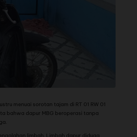
tru menuai sorotan tajam di RT 01 RW 01
kta bahwa dapur MBG beroperasi tanpa
ga.
pengolahan limbah. Limbah dapur diduga