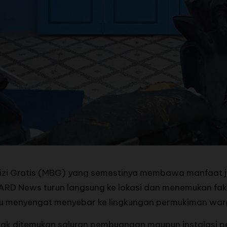
i Gratis (MBG) yang semestinya membawa manfaat jus
ARD News turun langsung ke lokasi dan menemukan fa
u menyengat menyebar ke lingkungan permukiman war
idak ditemukan saluran pembuangan maupun instalasi 