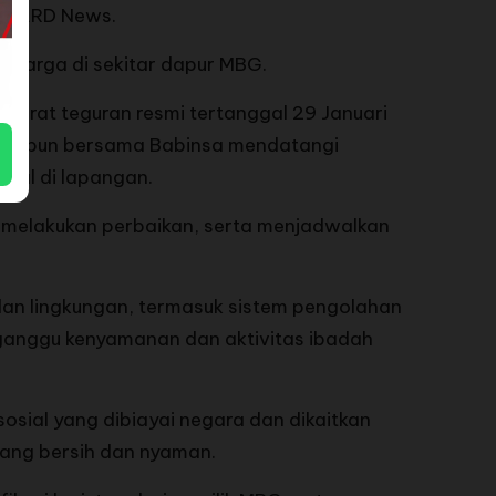
ada ARD News.
n warga di sekitar dapur MBG.
urat teguran resmi tertanggal 29 Januari
sa Kabun bersama Babinsa mendatangi
tual di lapangan.
 melakukan perbaikan, serta menjadwalkan
an lingkungan, termasuk sistem pengolahan
gganggu kenyamanan dan aktivitas ibadah
osial yang dibiayai negara dan dikaitkan
yang bersih dan nyaman.