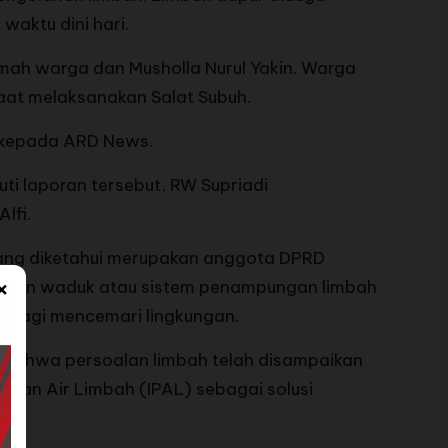
aktu dini hari.
umah warga dan Musholla Nurul Yakin. Warga
at melaksanakan Salat Subuh.
a kepada ARD News.
ti laporan tersebut, RW Supriadi
lfi.
yang diketahui merupakan anggota DPRD
×
angun waduk atau sistem penampungan limbah
ak lagi mencemari lingkungan.
 bahwa persoalan limbah telah disampaikan
han Air Limbah (IPAL) sebagai solusi