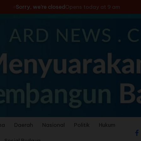
Sorry, we're closed
Opens today at 9 am
ma
Daerah
Nasional
Politik
Hukum
Sosial Budaya