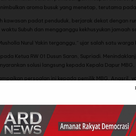
nimbulkan aroma busuk yang menetap, terutama pada w
ngah kawasan padat penduduk, berjarak dekat dengan r
g waktu Subuh dan mengganggu kekhusyukan jamaah sa
Musholla Nurul Yakin terganggu,” ujar salah satu warg
ada Ketua RW 01 Dusun Saran, Supriadi. Menindaklanju
yarankan solusi langsung kepada Kepala Dapur MBG, A
mpaikan persoalan ini kepada pemilik MBG, Anasril, 
lakukan pembenahan serius. Ia menyarankan agar dib
ukiman warga, serta diberi obat penetral bau agar tid
 Alfi, mengakui adanya keluhan warga dan menyatakan
a Anasril berencana akan membangun Instalasi Pengola