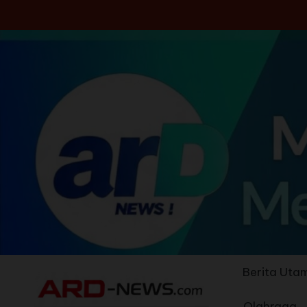
Skip
to
content
Berita Uta
Olahraga