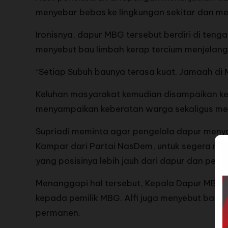
menyebar bebas ke lingkungan sekitar dan me
Ironisnya, dapur MBG tersebut berdiri di te
menyebut bau limbah kerap tercium menjelan
“Setiap Subuh baunya terasa kuat. Jamaah di 
Keluhan masyarakat kemudian disampaikan kep
menyampaikan keberatan warga sekaligus men
Supriadi meminta agar pengelola dapur menya
Kampar dari Partai NasDem, untuk segera me
yang posisinya lebih jauh dari dapur dan perm
Menanggapi hal tersebut, Kepala Dapur MBG,
kepada pemilik MBG. Alfi juga menyebut bahw
permanen.