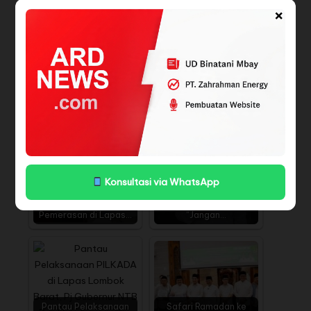
serta tentunya perhatian terhadap kebutuhan sanitasi
×
yang bersih dan kebutuhan gizi yang baik, terus kami
berikan kepada Pasien TBC di Kota Tangerang,” ujar
Sachrudin.
Penulis : Muhammad Andika Putra
BACA JUGA
Konsultasi via WhatsApp
BPI KPNPA RI Akan
Rahmad Sukendar Kritik
Teruskan Dugaan
Tajam Razia di Lapas:
Pemerasan di Lapas…
“Jangan…
Pantau Pelaksanaan
Safari Ramadan ke