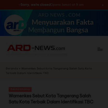
×
Sorry, we're closed
Opens Jumat at 9 am
Skip
to
content
Beranda
»
Wamenkes Sebut Kota Tangerang Salah Satu Kota
Terbaik Dalam Identifikasi TBC
Berita Utama
Wamenkes Sebut Kota Tangerang Salah
Satu Kota Terbaik Dalam Identifikasi TBC