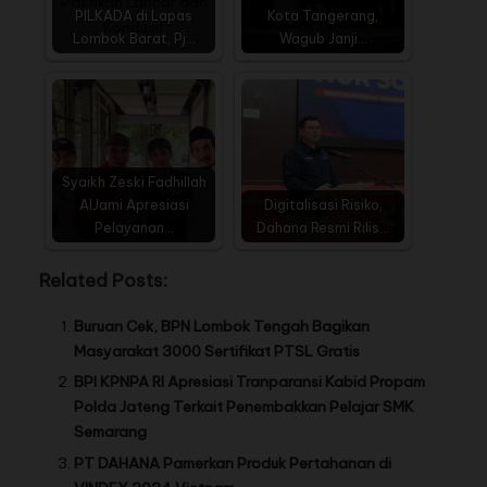
PILKADA di Lapas
Kota Tangerang,
Lombok Barat, Pj…
Wagub Janji…
Syaikh Zeski Fadhillah
AlJami Apresiasi
Digitalisasi Risiko,
Pelayanan…
Dahana Resmi Rilis…
Related Posts:
Buruan Cek, BPN Lombok Tengah Bagikan
Masyarakat 3000 Sertifikat PTSL Gratis
BPI KPNPA RI Apresiasi Tranparansi Kabid Propam
Polda Jateng Terkait Penembakkan Pelajar SMK
Semarang
PT DAHANA Pamerkan Produk Pertahanan di