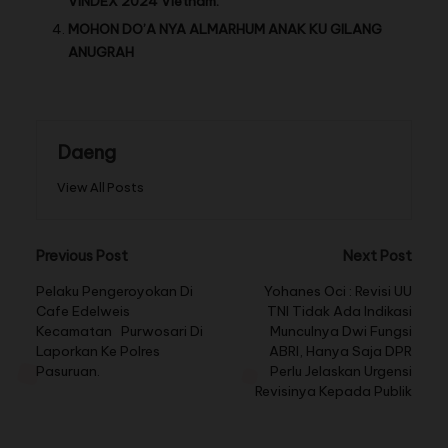
VINDEX 2024 Vietnam.
MOHON DO’A NYA ALMARHUM ANAK KU GILANG
ANUGRAH
Daeng
View All Posts
Previous Post
Next Post
Pelaku Pengeroyokan Di
Yohanes Oci : Revisi UU
Cafe Edelweis
TNI Tidak Ada Indikasi
Kecamatan Purwosari Di
Munculnya Dwi Fungsi
Laporkan Ke Polres
ABRI, Hanya Saja DPR
Pasuruan.
Perlu Jelaskan Urgensi
Revisinya Kepada Publik