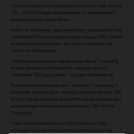
“Jadi kami lakukan skrining kesehatan hari ini, baik skrining
TBC, iva test hingga cek kesehatan tes secara umum,”
ungkapnya pada awak Media.
Selain itu, Wamenkes, juga menuturkan, berdasarkan hasil
identifikasi Provinsi yang mencapai cakupan TBC terbaik
ini adalah Provinsi Banten, dan Kota Tangerang jadi
salah satu Wilayahnya.
“Diharapkan berbagai program yang ada di Tangerang
ini bisa direplikasi ke Daerah lain, sehingga proses
identifikasi TBC bisa optimal,” pungkas Wamenkes RI.
Pada kesempatan yang sama, Wali Kota Tangerang, H.
Sachrudin, menerangkan, berbagai program deteksi TBC
di Kota Tangerang terus dimasifkan sebagai bagian dari
upaya mengentaskan penyebaran kasus TBC di Kota
Tangerang.
“Yakni melalui Kader Asmara TBC dan Ransel TBC
sehingga cakupan skrining mandiri lebih banyak lagi,