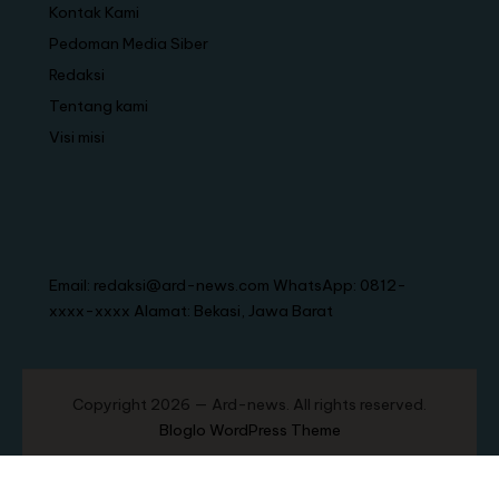
Kontak Kami
Pedoman Media Siber
Redaksi
Tentang kami
Visi misi
Email: redaksi@ard-news.com WhatsApp: 0812-
xxxx-xxxx Alamat: Bekasi, Jawa Barat
Copyright 2026 — Ard-news. All rights reserved.
Bloglo WordPress Theme