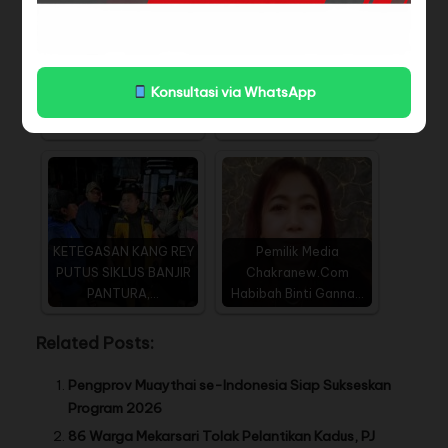
Terkuak Pembunuhan
Konsultasi via WhatsApp
Wanita 16 Tahun di
Cantik, ya? "Cantik!"
Pengadilan…
KETEGASAN KANG REY
Pemilik Media
PUTUS SIKLUS BANJIR
Chakranew.Com
PANTURA,…
Habibah Binti Ganna…
Related Posts:
Pengprov Muaythai se-Indonesia Siap Sukseskan
Program 2026
86 Warga Mekarsari Tolak Pelantikan Kadus, PJ