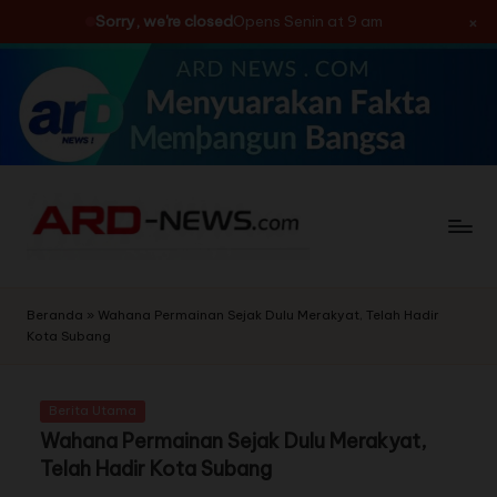
×
Sorry, we're closed
Opens Senin at 9 am
Skip
to
content
Beranda
»
Wahana Permainan Sejak Dulu Merakyat, Telah Hadir
Kota Subang
Berita Utama
Wahana Permainan Sejak Dulu Merakyat,
Telah Hadir Kota Subang