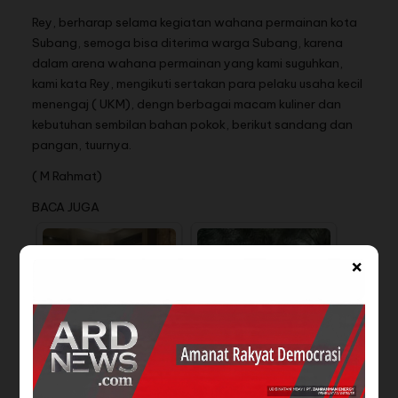
Rey, berharap selama kegiatan wahana permainan kota
Subang, semoga bisa diterima warga Subang, karena
dalam arena wahana permainan yang kami suguhkan,
kami kata Rey, mengikuti sertakan para pelaku usaha kecil
menengaj ( UKM), dengn berbagai macam kuliner dan
kebutuhan sembilan bahan pokok, berikut sandang dan
pangan, tuurnya.
( M Rahmat)
BACA JUGA
×
KERUNTUHAN PROFESI
Libur Natal Dan Tahun
ADVOKAT' :
Baru Sejumlah
Kriminalisasi Advokat…
Destinasi Wisata…