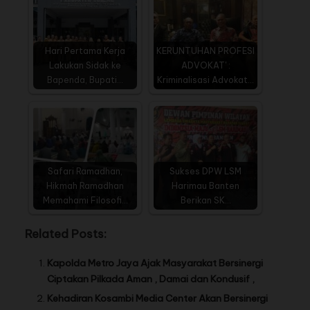
Hari Pertama Kerja
KERUNTUHAN PROFESI
Lakukan Sidak ke
ADVOKAT' :
Bapenda, Bupati…
Kriminalisasi Advokat…
Safari Ramadhan,
Sukses DPW LSM
Hikmah Ramadhan
Harimau Banten
Memahami Filosofi…
Berikan SK…
Related Posts:
Kapolda Metro Jaya Ajak Masyarakat Bersinergi
Ciptakan Pilkada Aman , Damai dan Kondusif ,
Kehadiran Kosambi Media Center Akan Bersinergi