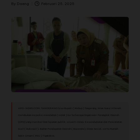
By
Daeng
Februari 25, 2025
ARD-NEWS.COM, TANGERANG bisa
Bupati ( Wabup ) Tangerang, Intan Nurul Hikmah
melakukan inspeksi mendadak ( sidak ) ke beberapa Organisasi Perangkat Daerah
(OPD) yang memberikan layanan publik, seperti Dinas Kependudukan dan Pencatatan
Sipil ( Dukcapil ), Badan Pendapatan Daerah ( Bapenda ), Dinas Sosial, serta Rumah
Sakit Umum ( RSU ) Tigaraksa.