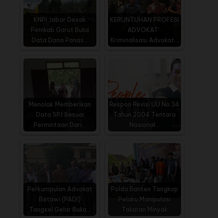
KNPI Jabar Desak
KERUNTUHAN PROFESI
Pemkab Garut Buka
ADVOKAT' :
Data Dana Panas…
Kriminalisasi Advokat…
Menolak Memberikan
Respon Revisi UU No.34
Data SPJ Sesuai
Tahun 2004 Tentara
Permintaan Dari…
Nasional…
Perkumpulan Advokat
Polda Banten Tangkap
Betawi (PADI)
Pelaku Manipulasi
Tangsel.Gelar Buka…
Takaran Minyak