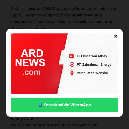
3. Kami meminta DPRD Kabupaten Garut untuk melakukan
Rapat Dengar Pendapat (RDP) terbuka bersama
masyarakat Desa Karyamekar, perwakilan perusahaan,
dan instansi terkait.
×
Demikian surat terbuka ini kami sampaikan sebagai bentuk
perlawanan moral, sekaligus panggilan keadilan dari
rakyat kecil yang selama ini hanya dijadikan penonton di
atas tanah kekayaannya sendiri.
Atas perhatian dan tanggapan serius dari Bapak/Ibu,
kami haturkan terima kasih.
Wassalamu’alaikum warahmatullahi wabarakatuh.
Hormat kami,
Atas Nama Warga Masyarakat Desa Karyamekar dan
Konsultasi via WhatsApp
Tokoh Pemuda-Pemudi Karyamekar
Jajang Apad
Ketua Gabungan Masyarakat Karyamekar dan