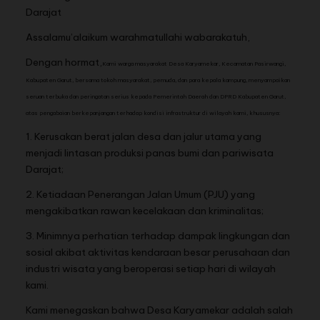
Darajat
Assalamu’alaikum warahmatullahi wabarakatuh,
Dengan hormat,
Kami warga masyarakat Desa Karyamekar, Kecamatan Pasirwangi,
Kabupaten Garut, bersama tokoh masyarakat, pemuda, dan para kepala kampung, menyampaikan
seruan terbuka dan peringatan serius kepada Pemerintah Daerah dan DPRD Kabupaten Garut,
atas pengabaian berkepanjangan terhadap kondisi infrastruktur di wilayah kami, khususnya:
1. Kerusakan berat jalan desa dan jalur utama yang
menjadi lintasan produksi panas bumi dan pariwisata
Darajat;
2. Ketiadaan Penerangan Jalan Umum (PJU) yang
mengakibatkan rawan kecelakaan dan kriminalitas;
3. Minimnya perhatian terhadap dampak lingkungan dan
sosial akibat aktivitas kendaraan besar perusahaan dan
industri wisata yang beroperasi setiap hari di wilayah
kami.
Kami menegaskan bahwa Desa Karyamekar adalah salah