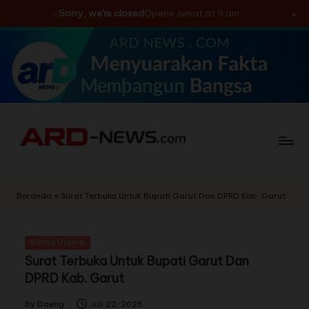
×
Sorry, we're closed
Opens Jumat at 9 am
Skip
to
content
Beranda
»
Surat Terbuka Untuk Bupati Garut Dan DPRD Kab. Garut
Berita Utama
Surat Terbuka Untuk Bupati Garut Dan
DPRD Kab. Garut
By
Daeng
Juli 22, 2025