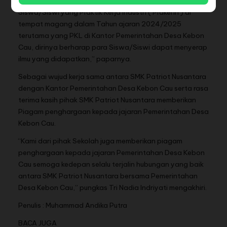
Tri Nadia Indriyati katakan bahwa, beberapa
Siswa/Siswi yang Praktik Kerja Industri ( Prakerin ) di
tempat magang dalam Tahun ajaran 2024/2025
terutama yang PKL di Kantor Pemerintahan Desa Kebon
Cau, dirinya berharap para Siswa/Siswi dapat menyerap
ilmu yang didapatkan,” paparnya.
Sebagai wujud kerja sama antara SMK Patriot Nusantara
dengan Kantor Pemerintahan Desa Kebon Cau serta rasa
terima kasih pihak SMK Patriot Nusantara memberikan
Piagam penghargaan kepada jajaran Pemerintahan Desa
Kebon Cau.
“Kami dari pihak Sekolah juga memberikan piagam
penghargaan kepada jajaran Pemerintahan Desa Kebon
Cau semoga kedepan selalu terjalin hubungan yang baik
antara SMK Patriot Nusantara bersama Pemerintahan
Desa Kebon Cau,” pungkas Tri Nadia Indriyati mengakhiri.
Penulis : Muhammad Andika Putra
BACA JUGA