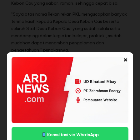
Kebon Cau yang sabar, ramah, sehingga cepat bisa.
“Saya atas nama Rekan rekan PKL mengucapkan banyak
terima kasih kepada Kepala Desa Kebon Cau beserta
seluruh Staf Desa Kebon Cau, yang sudah selalu setia
mendampingi dalam kegiatan belajar, praktek , mudah
mudahan dapat menambah pengalaman dan
pengetahuan,” pungkasnya.
×
Di tempat terpisah Tri Nadia Indriyati, S.P.d sebagai guru
pembimbing Siswa SMK Patriot Nusantara mengucapkan
rasa terima kasih kepada Kepala Desa ( Ahmad Nur )
khususnya maupun Pemerintahan Desa Kebon Cau atas
bimbingan kepada Siswa/Siswi SMK Patriot Nusantara
selama melaksanakan Praktik Kerja Lapangan (PKL).
“Selama 1 bulan ini Kantor Pemerintahan Desa Kebon Cau
telah membimbing Siswa,/Siswi SMK Patriot Nusantara
saya selaku pribadi dan Guru pembimbing mengucapkan
terima kasih,” ucap Tri Nadia Indriyati.
Konsultasi via WhatsApp