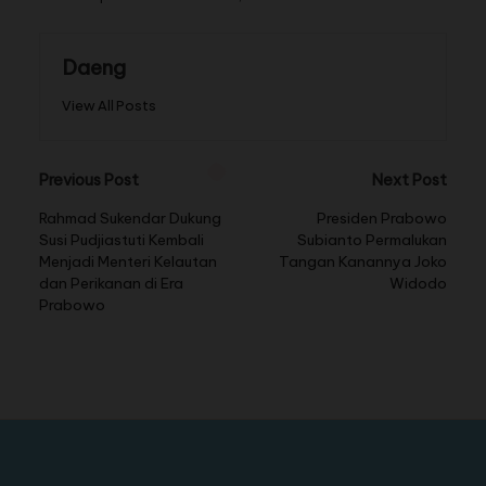
Daeng
View All Posts
Previous Post
Next Post
Rahmad Sukendar Dukung
Presiden Prabowo
Susi Pudjiastuti Kembali
Subianto Permalukan
Menjadi Menteri Kelautan
Tangan Kanannya Joko
dan Perikanan di Era
Widodo
Prabowo