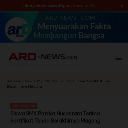
×
Sorry, we're closed
Opens Senin at 9 am
Skip
to
content
Beranda
»
Siswa SMK Patriot Nusantara Terima Sertifikat Tanda
Berakhirnya Magang
Berita Utama
Siswa SMK Patriot Nusantara Terima
Sertifikat Tanda Berakhirnya Magang