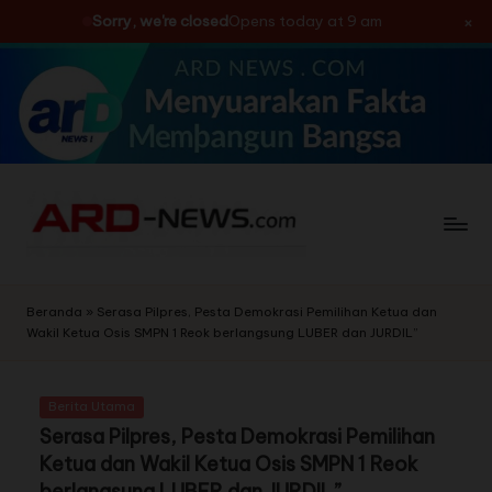
×
Sorry, we're closed
Opens today at 9 am
Skip
to
content
Beranda
»
Serasa Pilpres, Pesta Demokrasi Pemilihan Ketua dan
Wakil Ketua Osis SMPN 1 Reok berlangsung LUBER dan JURDIL”
Berita Utama
Serasa Pilpres, Pesta Demokrasi Pemilihan
Ketua dan Wakil Ketua Osis SMPN 1 Reok
berlangsung LUBER dan JURDIL”