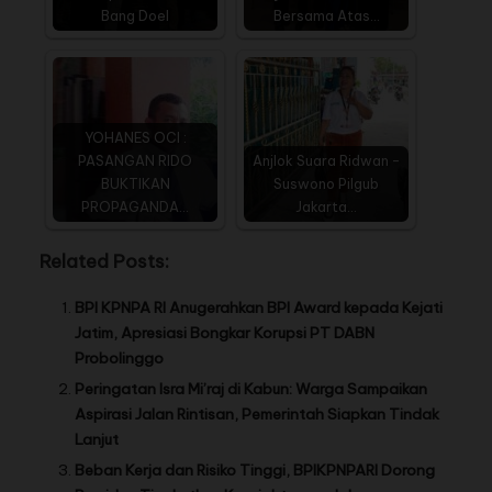
Bang Doel
Bersama Atas…
YOHANES OCI :
PASANGAN RIDO
Anjlok Suara Ridwan -
BUKTIKAN
Suswono Pilgub
PROPAGANDA…
Jakarta…
Related Posts:
BPI KPNPA RI Anugerahkan BPI Award kepada Kejati
Jatim, Apresiasi Bongkar Korupsi PT DABN
Probolinggo
Peringatan Isra Mi’raj di Kabun: Warga Sampaikan
Aspirasi Jalan Rintisan, Pemerintah Siapkan Tindak
Lanjut
Beban Kerja dan Risiko Tinggi, BPIKPNPARI Dorong