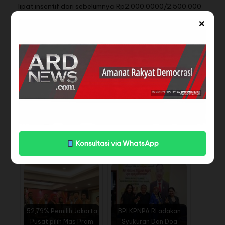
lipat insentif dari sebelumnya Rp2.000.0000/2.500.000
×
menjadi Rp4.000.000/5.000.000.
Selanjutnya mari kita menanti kinerja mareka berdua dalam mewujudkan visi,misi dan program
kerja nantinya.(ARD)
BACA JUGA
YOHANES OCI : KARIR
Raih Suara Paling
POLITIK RIDWAN KAMIL
Banyak, Lalu Iqbal
Konsultasi via WhatsApp
"DIBUNUH"…
Optimis Menang…
52,79% Pemilih Jakarta
BPI KPNPA RI adakan
Pusat pilih Mas Pram
Syukuran Dan Doa