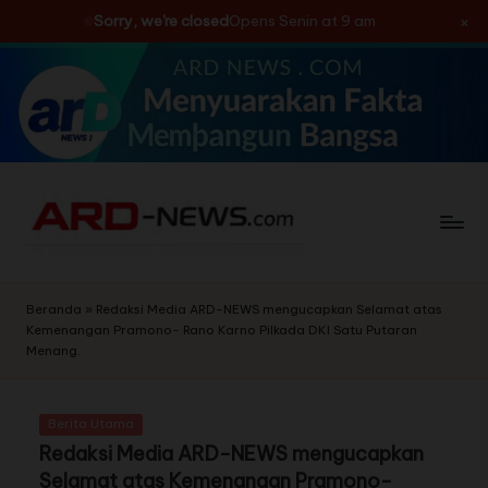
×
Sorry, we're closed
Opens Senin at 9 am
Skip
to
content
Beranda
»
Redaksi Media ARD-NEWS mengucapkan Selamat atas
Kemenangan Pramono- Rano Karno Pilkada DKI Satu Putaran
Menang.
Berita Utama
Redaksi Media ARD-NEWS mengucapkan
Selamat atas Kemenangan Pramono-