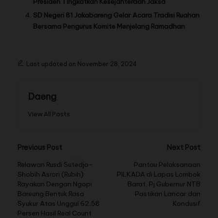
Presiden Tingkatkan Kesejahteraan Jaksa
SD Negeri 81 Jakabareng Gelar Acara Tradisi Ruahan
Bersama Pengurus Komite Menjelang Ramadhan
Last updated on November 28, 2024
Daeng
View All Posts
Previous Post
Next Post
Relawan Rusdi Sutedjo-
Pantau Pelaksanaan
Shobih Asrori (Rubih)
PILKADA di Lapas Lombok
Rayakan Dengan Ngopi
Barat, Pj Gubernur NTB
Bareung Bentuk Rasa
Pastikan Lancar dan
Syukur Atas Unggul 62,58
Kondusif
Persen Hasil Real Count