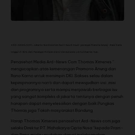
ARD-NEWS.COM- Jakarta. Berdasarkan hasil Quick Count pasangan Pranomo Anung -Rano Karno
Unggul di 50% dari Pasangan Ridwan Kamil dan Suswono serta Dharma-Kun .
Penasehat Media Ard-News.Com Thomas Ximenes ”
mengucapkan atas kemenangan Pramono Anung dan
Rano Karno untuk memimpin DKI .Sakses selau dalam
kepimpinannya nanti dan dapat mewujudkan visi ,misi
dan programnya serta mampu menjawab berbagai isu
yang sangat kompleks di jakarta tentunya dengan penuh
harapan dapat menyelesaikan dengan baik.Pungkas
Thomas juga Tokoh masyarakat Bandung
Harap Thomas Ximenes penasehat Ard-News com juga
selaku Direktur PT. Mahakarya Cipta Nusa “kepada Pram-
dan Rano muda-mudahan dapat melaksanakan