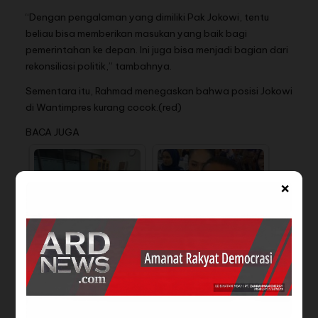
“Dengan pengalaman yang dimiliki Pak Jokowi, tentu
beliau bisa memberikan masukan yang baik bagi
pemerintahan ke depan. Ini juga bisa menjadi bagian dari
rekonsiliasi politik,” tambahnya.
Sementara itu, Rahmad menegaskan bahwa posisi Jokowi
di Wantimpres kurang cocok.(red)
BACA JUGA
×
Megawati Larang
Presiden Prabowo
Kepala Daerah PDIP
Subianto Permalukan
Hadiri Retret…
Tangan Kanannya…