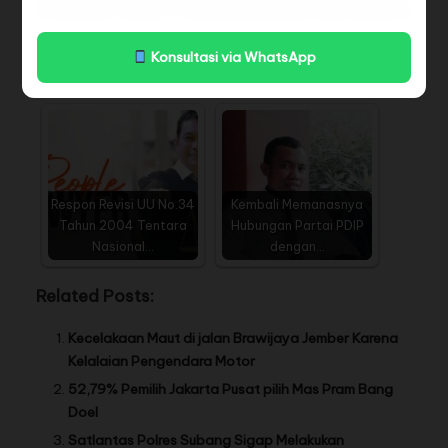
Yohanes Oci:
Rahmad Sukendar
Pertemuan Prabowo–
Sentil Megawati:
Konsultasi via WhatsApp
Megawati Dimaknai…
"Kenapa Mati-Matian…
Respon Revisi UU No.34
Kembali Memanasnya
Tahun 2004 Tentara
Hubungan Partai PDIP
Nasional…
dengan…
Related Posts:
Kecelakaan Maut di jalan Brawijaya Jember Karena
Kelalaian Pengendara Motor
52,79% Pemilih Jakarta Pusat pilih Mas Pram Bang
Doel
Satlantas Polres Subang Sigap Melakukan