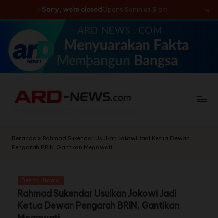
×
Sorry, we're closed
Opens Senin at 9 am
Skip
to
content
Beranda
»
Rahmad Sukendar Usulkan Jokowi Jadi Ketua Dewan
Pengarah BRIN, Gantikan Megawati
Berita Utama
Rahmad Sukendar Usulkan Jokowi Jadi
Ketua Dewan Pengarah BRIN, Gantikan
Megawati