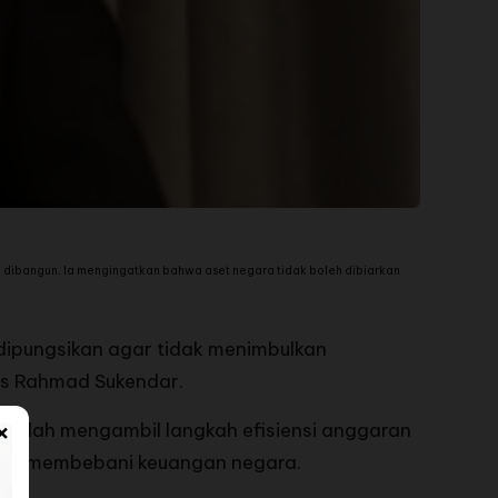
ibangun. Ia mengingatkan bahwa aset negara tidak boleh dibiarkan
dipungsikan agar tidak menimbulkan
as Rahmad Sukendar.
×
 sudah mengambil langkah efisiensi anggaran
idak membebani keuangan negara.