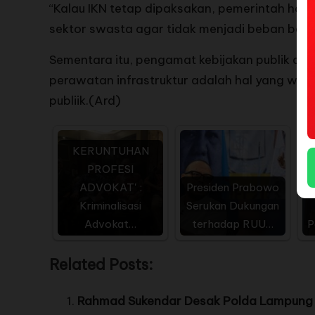
“Kalau IKN tetap dipaksakan, pemerintah har
sektor swasta agar tidak menjadi beban berat
Sementara itu, pengamat kebijakan publik da
perawatan infrastruktur adalah hal yang w
publiik.(Ard)
KERUNTUHAN
PROFESI
ADVOKAT' :
Presiden Prabowo
A
Kriminalisasi
Serukan Dukungan
Advokat…
terhadap RUU…
P
Related Posts:
Rahmad Sukendar Desak Polda Lampung T