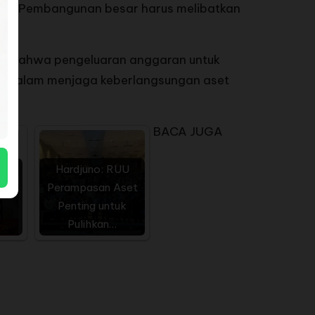
APBN. Pembangunan besar harus melibatkan
akan bahwa pengeluaran anggaran untuk
h dalam menjaga keberlangsungan aset
BACA JUGA
Hardjuno: RUU
ari
Perampasan Aset
i
Penting untuk
Pulihkan…