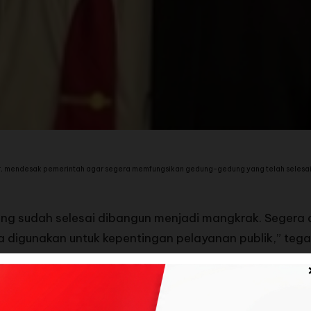
endesak pemerintah agar segera memfungsikan gedung-gedung yang telah selesai d
g sudah selesai dibangun menjadi mangkrak. Segera 
 digunakan untuk kepentingan pelayanan publik,” teg
u Kota Nusantara (IKN). Menurutnya, Presiden Prabowo
s dan segera menggandeng investor agar proyek IKN t