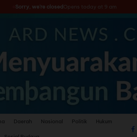
Sorry, we're closed
Opens today at 9 am
ma
Daerah
Nasional
Politik
Hukum
Sosial Budaya