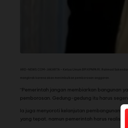
ARD-NEWS.COM-JAKARTA – Ketua Umum BPI KPNPA RI, Rahmad Sukendar, m
mangkrak karena akan menimbulkan pemborosan anggaran.
“Pemerintah jangan membiarkan bangunan yan
pemborosan. Gedung-gedung itu harus segera
Ia juga menyoroti kelanjutan pembangunan Ib
yang tepat, namun pemerintah harus realisti