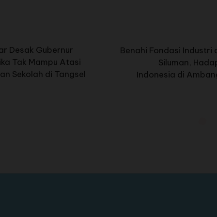
r Desak Gubernur
Benahi Fondasi Industri
ika Tak Mampu Atasi
Siluman, Hada
lan Sekolah di Tangsel
Indonesia di Ambang