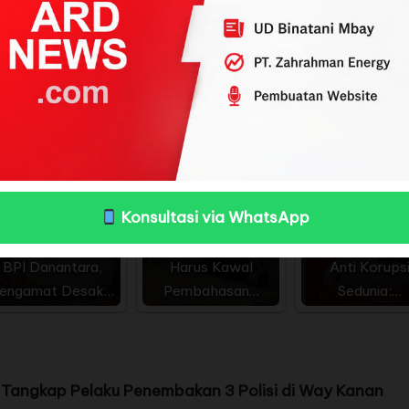
us berani tarik investor, jangan terus mengandalkan 
 bagi keuangan negara,” ujarnya.
ri Universitas Indonesia, Roy Valiant Salomo, menyat
ajar dan memang merupakan tanggung jawab pemerinta
Konsultasi via WhatsApp
Jangan Terjebak
Pres rilis
gar Fokus Kelola
Hoaks, Publik
Memperingati H
BPI Danantara,
Harus Kawal
Anti Korups
engamat Desak…
Pembahasan…
Sedunia:…
angkap Pelaku Penembakan 3 Polisi di Way Kanan