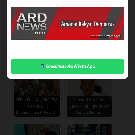
Hermawan.
BACA JUGA
Kapolda Kalsel Irjen
Benahi Fondasi Industri
Rosyanto Yudha
dan Hapus Pajak
Hermawan…
Siluman,…
Konsultasi via WhatsApp
KERUNTUHAN PROFESI
Rahmad Sukendar
ADVOKAT' :
Desak Polri Tinggalkan
Kriminalisasi Advokat…
Budaya Hedon:…