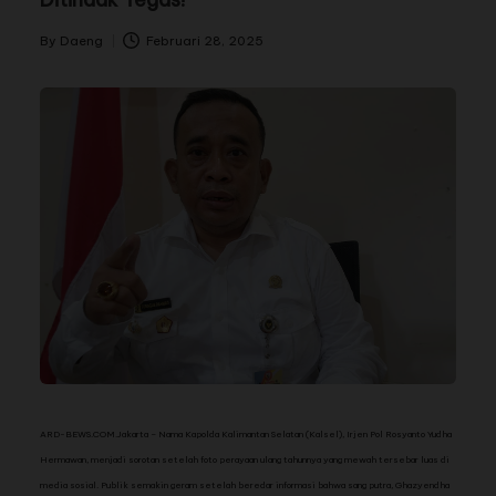
By
Daeng
Februari 28, 2025
ARD-BEWS.COM.Jakarta – Nama Kapolda Kalimantan Selatan (Kalsel), Irjen Pol Rosyanto Yudha
Hermawan, menjadi sorotan setelah foto perayaan ulang tahunnya yang mewah tersebar luas di
media sosial. Publik semakin geram setelah beredar informasi bahwa sang putra, Ghazyendha