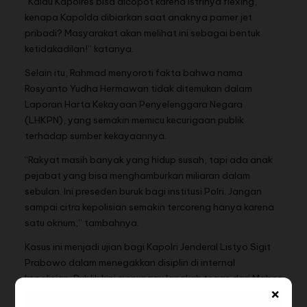
“Kalau Kapolres bisa dicopot karena istrinya flexing,
kenapa Kapolda dibiarkan saat anaknya pamer jet
pribadi? Masyarakat akan melihat ini sebagai bentuk
ketidakadilan!” katanya.
Selain itu, Rahmad menyoroti fakta bahwa nama
Rosyanto Yudha Hermawan tidak ditemukan dalam
Laporan Harta Kekayaan Penyelenggara Negara
(LHKPN), yang semakin memicu kecurigaan publik
terhadap sumber kekayaannya.
“Rakyat masih banyak yang hidup susah, tapi ada anak
pejabat yang bisa menghamburkan miliaran dalam
sebulan. Ini preseden buruk bagi institusi Polri. Jangan
sampai citra kepolisian semakin tercoreng hanya karena
satu oknum,” tambahnya.
Kasus ini menjadi ujian bagi Kapolri Jenderal Listyo Sigit
Prabowo dalam menegakkan disiplin di internal
kepolisian. Publik kini menunggu langkah tegas dari Mabes
×
Polri terkait desakan pencopotan Irjen Rosyanto Yudha