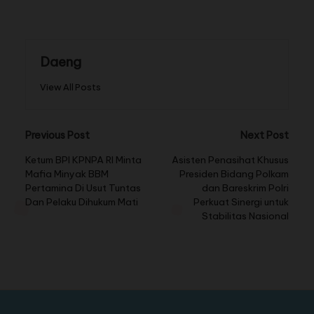
Daeng
View All Posts
Previous Post
Next Post
Ketum BPI KPNPA RI Minta
Asisten Penasihat Khusus
Mafia Minyak BBM
Presiden Bidang Polkam
Pertamina Di Usut Tuntas
dan Bareskrim Polri
Dan Pelaku Dihukum Mati
Perkuat Sinergi untuk
Stabilitas Nasional