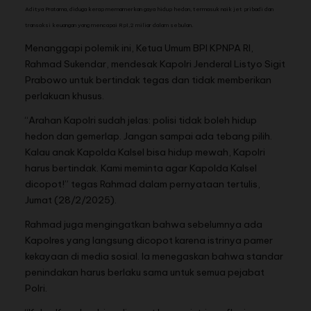
Aditya Pratama, diduga kerap memamerkan gaya hidup hedon, termasuk naik jet pribadi dan
transaksi keuangan yang mencapai Rp1,2 miliar dalam sebulan.
Menanggapi polemik ini, Ketua Umum BPI KPNPA RI,
Rahmad Sukendar, mendesak Kapolri Jenderal Listyo Sigit
Prabowo untuk bertindak tegas dan tidak memberikan
perlakuan khusus.
“Arahan Kapolri sudah jelas: polisi tidak boleh hidup
hedon dan gemerlap. Jangan sampai ada tebang pilih.
Kalau anak Kapolda Kalsel bisa hidup mewah, Kapolri
harus bertindak. Kami meminta agar Kapolda Kalsel
dicopot!” tegas Rahmad dalam pernyataan tertulis,
Jumat (28/2/2025).
Rahmad juga mengingatkan bahwa sebelumnya ada
Kapolres yang langsung dicopot karena istrinya pamer
kekayaan di media sosial. Ia menegaskan bahwa standar
penindakan harus berlaku sama untuk semua pejabat
Polri.