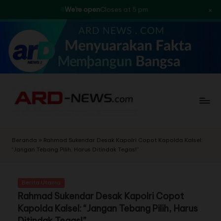
×
We're open
Closes at 5 pm
Skip
to
content
Beranda
»
Rahmad Sukendar Desak Kapolri Copot Kapolda Kalsel:
“Jangan Tebang Pilih, Harus Ditindak Tegas!”
Berita Utama
Rahmad Sukendar Desak Kapolri Copot
Kapolda Kalsel: “Jangan Tebang Pilih, Harus
Ditindak Tegas!”