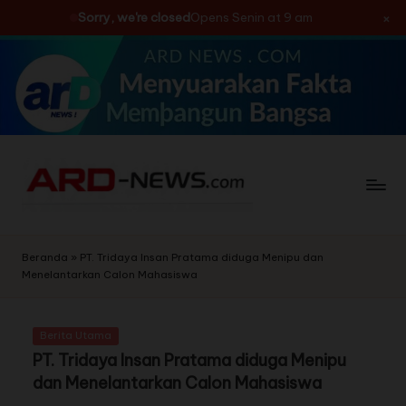
×
Sorry, we're closed
Opens Senin at 9 am
Skip
to
content
Beranda
»
PT. Tridaya Insan Pratama diduga Menipu dan
Menelantarkan Calon Mahasiswa
Berita Utama
PT. Tridaya Insan Pratama diduga Menipu
dan Menelantarkan Calon Mahasiswa