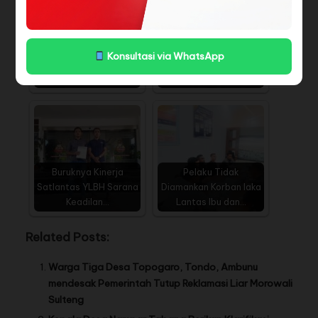
Dukun Palsu "LE"
Menyongsong Era
Konsultasi via WhatsApp
Ketangkap Maret Silam
Digital , SMKN2 Bungku
Diduga Bebas,…
Barat…
Buruknya Kinerja
Pelaku Tidak
Satlantas YLBH Sarana
Diamankan Korban laka
Keadilan…
Lantas Ibu dan…
Related Posts:
Warga Tiga Desa Topogaro, Tondo, Ambunu
mendesak Pemerintah Tutup Reklamasi Liar Morowali
Sulteng