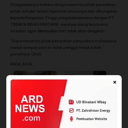
Ditegaskannya bahwa dirinya meminta pihak perusahan
untuk terbuka terkait kejelasan statusnya dan diharapkan
kepada Perguruan Tinggi yang bekerjasama dengan PT
TRIDAYA INSAN PRATAMA, meninjau ulang kerjasama
tersebut agar dikemudian hari tidak akan dirugikan.
“Saya menuntut pihak perusahan yang rekrut mahasiswa
namun sampai saat ini tidak panggil masuk kuliah,”
pintahnya. (Ard)
BACA JUGA
×
KERUNTUHAN PROFESI
Terkuak Pembunuhan
ADVOKAT' :
Wanita 16 Tahun di
Kriminalisasi Advokat…
Pengadilan…