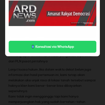
“Akan tetapi dari hasil pertemuan tersebut kami merasa
belum ada titik temu karena dalam pertemuan tidak
adanya seseorang yang bisa mengambil kebijakan terkait
nasib klien kami yang tanahnya belum dibayarkan oleh
PLTU Muara Tawar,” katanya.
Atas hal tersebut, tambah Kadafi, kami mengharapkan
perwakilan PLTU Muara Tawar segera memberitahukan
kepada PLN pusat untuk kembali diadakan pertemuan
Konsultasi via WhatsApp
segerah pengambil kebijakan.Kita bisa buka data jika
memang dipertemuan nanti hadir pengambil keputusan
dari PLN pusat.pintahnya
Lanjut kuasa hukum Jika dalam waktu dekat belum juga
informasi dari hasil pertemuan ini, kami tetap akan
melakukan aksi unjuk rasa di lokasi tanah tersebut sampai
haknya klien kami benar-benar bisa dibayarkan
sepenuhnya.
Kami tidak ingin mengganggu tapi kami hanya
memperjuangkan hak yang sudah bertahun-tahun