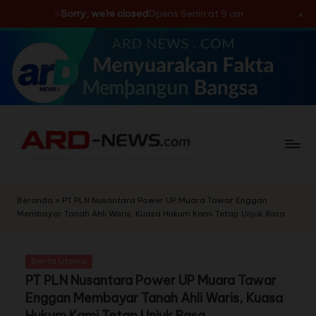
×
Sorry, we're closed
Opens Senin at 9 am
Skip
to
content
Beranda
»
PT PLN Nusantara Power UP Muara Tawar Enggan
Membayar Tanah Ahli Waris, Kuasa Hukum Kami Tetap Unjuk Rasa
Berita Utama
PT PLN Nusantara Power UP Muara Tawar
Enggan Membayar Tanah Ahli Waris, Kuasa
Hukum Kami Tetap Unjuk Rasa