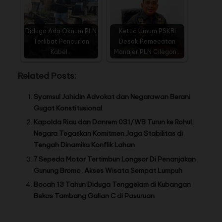
Diduga Ada Oknum PLN
Ketua Umum PSKBI
Terlibat Pencurian
Desak Pemecatan
Kabel…
Manajer PLN Cilegon…
Related Posts:
Syamsul Jahidin Advokat dan Negarawan Berani
Gugat Konstitusional
Kapolda Riau dan Danrem 031/WB Turun ke Rohul,
Negara Tegaskan Komitmen Jaga Stabilitas di
Tengah Dinamika Konflik Lahan
7 Sepeda Motor Tertimbun Longsor Di Penanjakan
Gunung Bromo, Akses Wisata Sempat Lumpuh
Bocah 13 Tahun Diduga Tenggelam di Kubangan
Bekas Tambang Galian C di Pasuruan