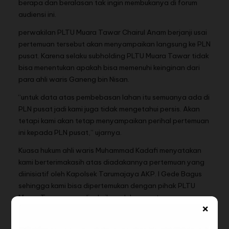
berapa dan beralasan tak ingin membukanya di forum
audiensi ini.
perwakilan PLTU Muara Tawar Chairul Anam berjanji usai
pertemuan tersebut akan menyampaikan langsung ke PLN
pusat. Karena selaku subholding PLTU Muara Tawar tidak
bisa menentukan apakah bisa memenuhi keinginan dari
para ahli waris Ganeng bin Nisan.
“untuk data atas pembebasan lahan itu semuanya ada di
PLN pusat jadi kami juga tidak mengetahui persis. Akan
tetapi kami akan tetap menyampaikan perihal pertemuan
ini kepada PLN pusat,” ujarnya.
Kuasa hukum ahli waris Muhammad Kadafi menyatakan
kami berterimakasih atas diadakannya pertemuan yang
diinisiatif oleh Kapolsek Tarumajaya AKP. I Gede Bagus
sehingga kami bisa dipertemukan dengan pihak PLTU
Muara Tawar yang disaksikan oleh aparatur negara
×
lainnya mulai dari tingkat Kepala Desa, Camat dan juga
Kodim.