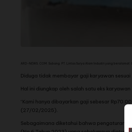
ARD-NEWS. COM. Subang. PT. Lintas Surya Alam Industri yang beralama
Diduga tidak membayar gaji karyawan sesua
Hal ini diungkap oleh salah satu eks karyaw
“Kami hanya dibayarkan gaji sebesar Rp70.00
(27/02/2025).
Sebagaimana diketahui bahwa pengaturan bes
(No.6 Tahun 2023) yang sebelumnya diatur d