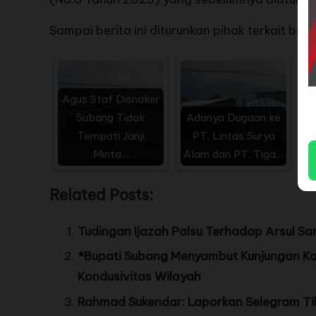
Sampai berita ini diturunkan pihak terkait bel
Agus Staf Disnaker
Subang Tidak
Adanya Dugaan ke
Tempati Janji
PT. Lintas Surya
Minta…
Alam dan PT. Tiga…
Related Posts:
Tudingan Ijazah Palsu Terhadap Arsul Sani
*Bupati Subang Menyambut Kunjungan Ka
Kondusivitas Wilayah
Rahmad Sukendar: Laporkan Selegram Tikt