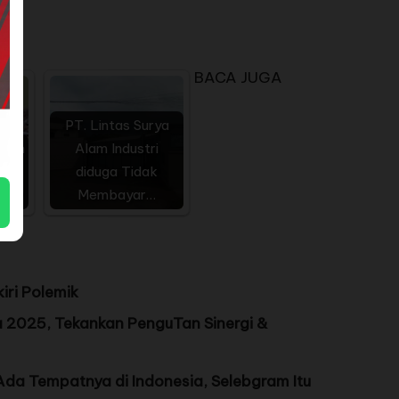
BACA JUGA
PT. Lintas Surya
urun
Alam Industri
 Ke
diduga Tidak
Membayar…
iri Polemik
 2025, Tekankan PenguTan Sinergi &
Ada Tempatnya di Indonesia, Selebgram Itu