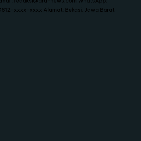
Email: redaksi@ard-news.com WhatsApp:
0812-xxxx-xxxx Alamat: Bekasi, Jawa Barat