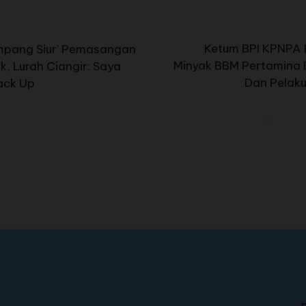
Ketum BPI KPNPA R
Simpang Siur’ Pemasangan
Minyak BBM Pertamina D
k, Lurah Ciangir: Saya
Dan Pelaku
ack Up