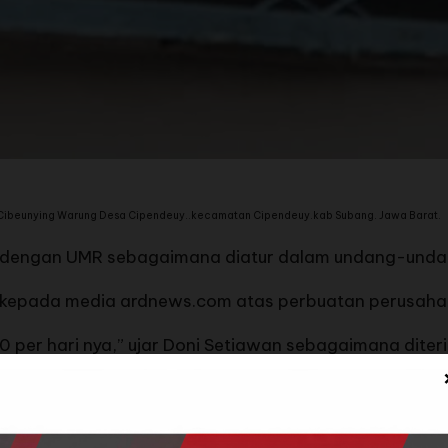
t Cibeunying Warung Desa Cipendeuy..kecamatan Cipendeuy.kab Subang. Jawa Barat.
i dengan UMR sebagaimana diatur dalam undang-undan
an kepada media ardnews.com atas perbuatan perusaha
0 per hari nya,” ujar Doni Setiawan sebagaimana dite
aran upah yang harus dibayarkan oleh perusahan sud
alam UU No.13 Tahun 2003 Tentang Ketenagakerjaan.