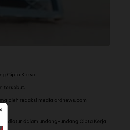
g Cipta Karya.
n tersebut.
rima oleh redaksi media ardnews.com
×
ah diatur dalam undang-undang Cipta Kerja