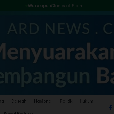
We're open
Closes at 5 pm
ma
Daerah
Nasional
Politik
Hukum
Sosial Budaya