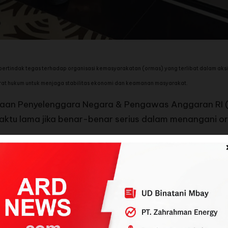
bertindak tegas terhadap organisasi kemasyarakatan (ormas) yang terlibat dalam aks
arat hukum untuk menjaga stabilitas ekonomi dan keamanan masyarakat.
yaan Penyelenggara Negara & Pengawas Anggaran RI (
ktu lama jika benar-benar serius dalam menangani 
erbagai media tentang tindakan kurang baik yang dil
epolisian dan pemerintah masih terkesan lemah,” uja
erugikan dunia usaha dan masyarakat harus dikaji ul