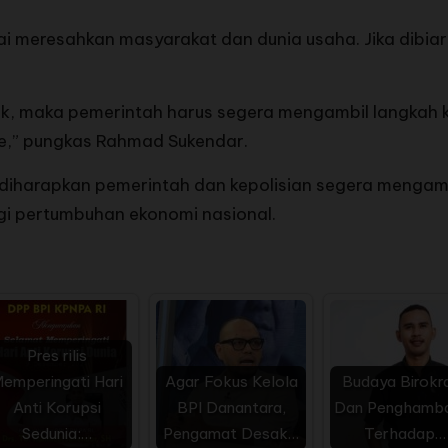
lai meresahkan masyarakat dan dunia usaha. Jika dibiar
k, maka pemerintah harus segera mengambil langkah ko
e,” pungkas Rahmad Sukendar.
 diharapkan pemerintah dan kepolisian segera mengam
gi pertumbuhan ekonomi nasional.
Pres rilis
emperingati Hari
Agar Fokus Kelola
Budaya Birokra
Anti Korupsi
BPI Danantara,
Dan Penghamb
Sedunia:…
Pengamat Desak…
Terhadap…