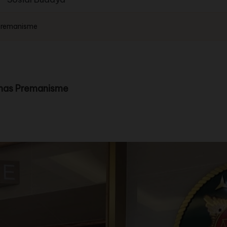
 Premanisme
rmas Premanisme