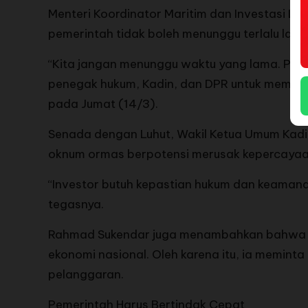
Menteri Koordinator Maritim dan Investasi L
pemerintah tidak boleh menunggu terlalu lama
“Kita jangan menunggu waktu yang lama. Peme
penegak hukum, Kadin, dan DPR untuk memilah
pada Jumat (14/3).
Senada dengan Luhut, Wakil Ketua Umum Kadi
oknum ormas berpotensi merusak kepercayaan
“Investor butuh kepastian hukum dan keamanan.
tegasnya.
Rahmad Sukendar juga menambahkan bahwa pr
ekonomi nasional. Oleh karena itu, ia memint
pelanggaran.
Pemerintah Harus Bertindak Cepat