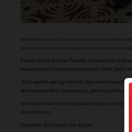
ARD-NEWS.COM.Jakarta, // Kepolisian Republik Indonesia diminta untuk 
nasional menyoroti pentingnya langkah konkret dari pemerintah dan ap
Ketua Umum Badan Peneliti Independen Keka
menegaskan bahwa pemerintah tidak perlu wa
“Kita sudah sering melihat dan membaca di b
dan pengusaha. Sayangnya, penanganan dari k
Ia menekankan bahwa keberadaan ormas yang m
di Indonesia.
Desakan dari Luhut dan Kadin