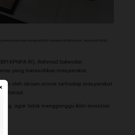
i premanisme dan menghambat investasi di Indonesia. Sejumlah tokoh
BPI KPNPA RI), Rahmad Sukendar,
ormas yang meresahkan masyarakat.
akukan oleh oknum ormas terhadap masyarakat
×
r Rahmad.
ang, agar tidak mengganggu iklim investasi