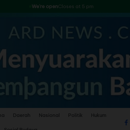
We're open
Closes at 5 pm
ma
Daerah
Nasional
Politik
Hukum
Sosial Budaya