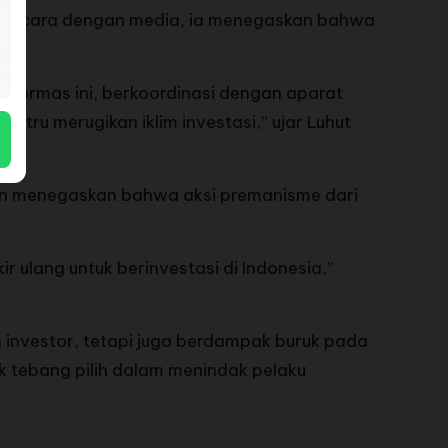
 wawancara dengan media, ia menegaskan bahwa
s-ormas ini, berkoordinasi dengan aparat
ru merugikan iklim investasi,” ujar Luhut
an menegaskan bahwa aksi premanisme dari
r ulang untuk berinvestasi di Indonesia,”
nvestor, tetapi juga berdampak buruk pada
k tebang pilih dalam menindak pelaku