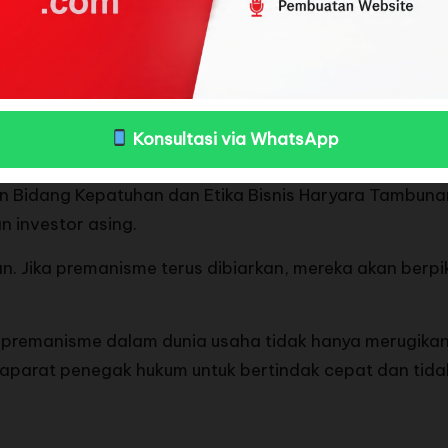
uhut Binsar Pandjaitan juga menyoroti hal ini. Dalam
 untuk bertindak.
rintah harus segera mengkaji ulang keberadaan orma
 mana yang benar-benar bermanfaat dan mana yang just
Konsultasi via WhatsApp
n Bidang Kepatuhan dan Etika Bisnis Haryara Tambun
 investor asing.
 Jika premanisme terus dibiarkan, mereka akan berpiki
emanisme dalam dunia usaha tidak hanya merugikan i
a aparat penegak hukum untuk bertindak cepat dan tida