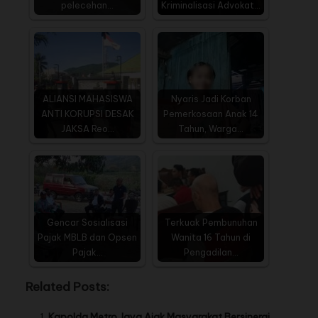
pelecehan…
Kriminalisasi Advokat…
ALIANSI MAHASISWA
Nyaris Jadi Korban
ANTI KORUPSI DESAK
Pemerkosaan Anak 14
JAKSA Reo…
Tahun, Warga…
Gencar Sosialisasi
Terkuak Pembunuhan
Pajak MBLB dan Opsen
Wanita 16 Tahun di
Pajak…
Pengadilan…
Related Posts:
Kapolda Metro Jaya Ajak Masyarakat Bersinergi