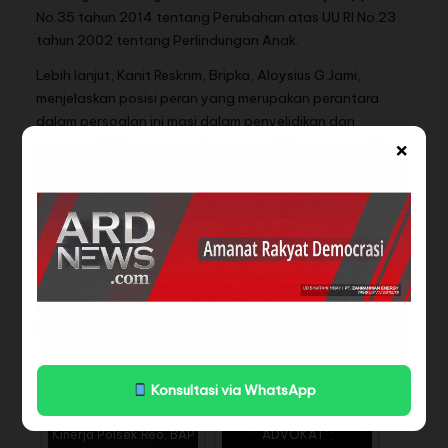
No.35 tahun 2014 tentang Perubahan atas UU RI No.23
tahun 2002 tentang Perlindungan Anak.
Lebih lanjut, Kanit Reskrim, Bripka, Aloysius G.Jami,
menjelaskan posisi peran yang merupakan perantara
dalam persoalan ini masi dalam penyelidikan dan
×
menjalani wajib lapor.
“Untuk sementara, perantara “A” Saat ini masi menjalani
wajib lapor di polsek reo, pelaku dan perantara akan di
proses hukum sesuai SOP”
Kontributor : Bino Maot
BACA JUGA
Konsultasi via WhatsApp
Warga Reo ragukan
KERUNTUHAN PROFESI
Kinerja Polsek Reo, BAP
ADVOKAT' :