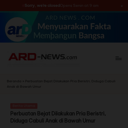
×
Sorry, we're closed
Opens Senin at 9 am
Skip
to
content
Beranda
»
Perbuatan Bejat Dilakukan Pria Beristri, Diduga Cabuli
Anak di Bawah Umur
Berita Utama
Perbuatan Bejat Dilakukan Pria Beristri,
Diduga Cabuli Anak di Bawah Umur