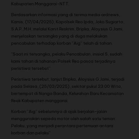
Kabupaten Manggarai-NTT.
Berdasarkan informasi yang di terima media ardnews,
Kamis, (17/04/2025), Kapolsek Reo Ipda, Joko Sugiarto,
S.A.P.,M.H, melalui Kanit Reskrim, Bripka, Aloysius G.Jami,
menjelaskan tersangka yang di duga melakukan
pencabulan terhadap korban “Aig” telah di tahan.
“Saat ini tersangka, pelaku Pencabulan, inisial S, sudah
kami tahan di tahanan Polsek Reo pasca terjadinya
peristiwa tersebut”.
Peristiwa tersebut, lanjut Bripka, Aloysius G.Jami, terjadi
pada Selasa, (25/03/2025), sekitar pukul 23.00 Wita,
bertempat di Nanga Banda, Kelurahan Baru Kecamatan
Reok Kabupaten manggarai.
Korban “Aig” sebelumnya di ajak berjalan-jalan
menggunakan sepeda motor oleh salah satu teman
Pelaku, yang menjadi perantara pertemuan antara
korban dan pelaku”