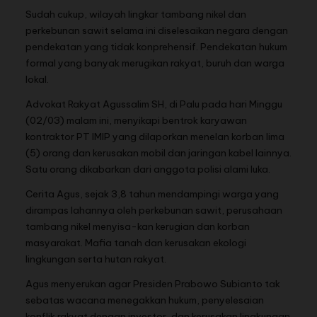
Sudah cukup, wilayah lingkar tambang nikel dan
perkebunan sawit selama ini diselesaikan negara dengan
pendekatan yang tidak konprehensif. Pendekatan hukum
formal yang banyak merugikan rakyat, buruh dan warga
lokal.
Advokat Rakyat Agussalim SH, di Palu pada hari Minggu
(02/03) malam ini, menyikapi bentrok karyawan
kontraktor PT IMIP yang dilaporkan menelan korban lima
(5) orang dan kerusakan mobil dan jaringan kabel lainnya.
Satu orang dikabarkan dari anggota polisi alami luka.
Cerita Agus, sejak 3,8 tahun mendampingi warga yang
dirampas lahannya oleh perkebunan sawit, perusahaan
tambang nikel menyisa-kan kerugian dan korban
masyarakat. Mafia tanah dan kerusakan ekologi
lingkungan serta hutan rakyat.
Agus menyerukan agar Presiden Prabowo Subianto tak
sebatas wacana menegakkan hukum, penyelesaian
konflik rakyat dengan investor, dan kerusakan lingkungan