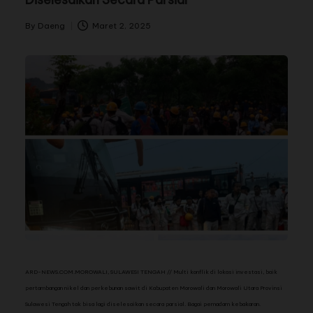
By
Daeng
Maret 2, 2025
ARD-NEWS.COM.MOROWALI, SULAWESI TENGAH // Multi konflik di lokasi investasi, baik
pertambangan nikel dan perkebunan sawit di Kabupaten Morowali dan Morowali Utara Provinsi
Sulawesi Tengah tak bisa lagi diselesaikan secara parsial. Bagai pemadam kebakaran.