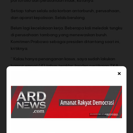
portofolio dari perusahaan induk, katanya.
Setiap tahun selalu ada korban antarburuh, perusahaan,
dan aparat kepolisian. Selalu berulang.
Belum lagi kecelakaan kerja. Beberapa kali meledak tungku
di perusahaan tambang yang menewaskan buruh.
Komitmen Prabowo sebagai presiden ditantang saat ini,
kritiknya.
‘’ Kalau hanya penanganan kasus, saya sudah lakukan
hampir empat (4) tahun terakhir. Insiden pertikaian TKA
×
Cina dan buruh kita pun saya lakukan pendampingan di
Pengadilan PN Poso, apa yang terjadi, justru bertubi-tubi
kasus ini terjadi,’’ terang advokat rakyat itu.
Pola badan atau tim nasional mesti dikendalikan
presiden. Bukan tidak percaya kementerian.
Karena selama ini kementerian sudah bekerja tapi
prestasinya tidak ada. Buktinya konflik terus bagai api
dalam sekam. Presiden bisa mengerahkan organ