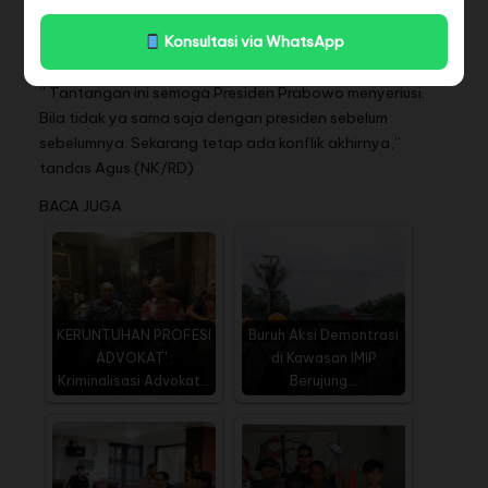
independen, LSM, dan jurnalis dan kampus. Presiden
mengendalikan dengan kordinasi dengan kepala daerah
Konsultasi via WhatsApp
setempat.
” Tantangan ini semoga Presiden Prabowo menyeriusi.
Bila tidak ya sama saja dengan presiden sebelum
sebelumnya. Sekarang tetap ada konflik akhirnya,’’
tandas Agus.(NK/RD)
BACA JUGA
KERUNTUHAN PROFESI
Buruh Aksi Demontrasi
ADVOKAT' :
di Kawasan IMIP
Kriminalisasi Advokat…
Berujung…