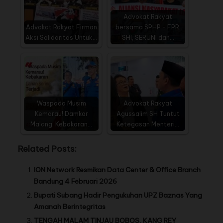
Advokat Rakyat
Advokat Rakyat Firman
bersama SPHP - FPR,
Aksi Solidaritas Untuk…
SHI, SERUNI dan…
Waspada Musim
Advokat Rakyat
Kemarau! Damkar
Agussalim SH Tuntut
Malang: Kebakaran…
Ketegasan Menteri…
Related Posts:
ION Network Resmikan Data Center & Office Branch
Bandung 4 Februari 2026
Bupati Subang Hadir Pengukuhan UPZ Baznas Yang
Amanah Berintegritas
TENGAH MALAM TINJAU BOBOS, KANG REY