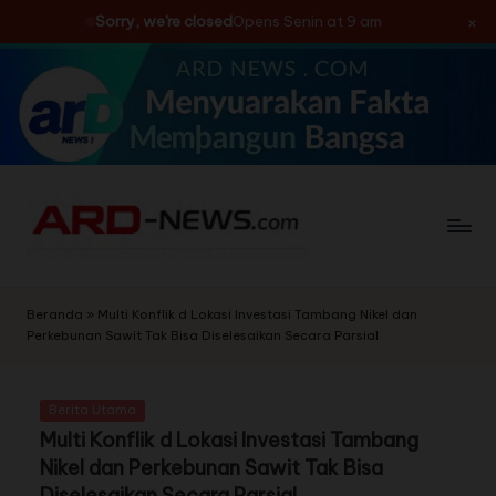
×
Sorry, we're closed
Opens Senin at 9 am
Skip
to
content
Beranda
»
Multi Konflik d Lokasi Investasi Tambang Nikel dan
Perkebunan Sawit Tak Bisa Diselesaikan Secara Parsial
Berita Utama
Multi Konflik d Lokasi Investasi Tambang
Nikel dan Perkebunan Sawit Tak Bisa
Diselesaikan Secara Parsial