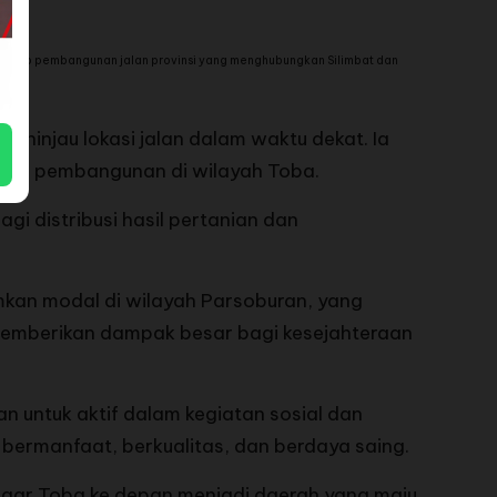
hadap pembangunan jalan provinsi yang menghubungkan Silimbat dan
eninjau lokasi jalan dalam waktu dekat. Ia
aan pembangunan di wilayah Toba.
gi distribusi hasil pertanian dan
mkan modal di wilayah Parsoburan, yang
n memberikan dampak besar bagi kesejahteraan
 untuk aktif dalam kegiatan sosial dan
bermanfaat, berkualitas, dan berdaya saing.
gar Toba ke depan menjadi daerah yang maju