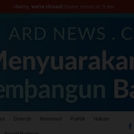
Sorry, we're closed
Opens Jumat at 9 am
ma
Daerah
Nasional
Politik
Hukum
Sosial Budaya