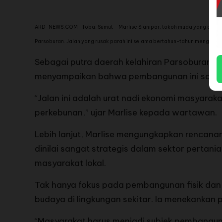
ARD-NEWS.COM- Toba, Sumut – Marlise Sianipar, tokoh muda yang diga
Parsoburan. Jalan yang rusak parah ini selama bertahun-tahun menghamb
Sebagai putra daerah kelahiran Parsoburan, M
menyampaikan bahwa pembangunan ini sangat
“Jalan ini adalah urat nadi ekonomi masyaraka
perkebunan,” ujar Marlise kepada wartawan.
Lebih lanjut, Marlise mengungkapkan rencan
dinilai sangat strategis dalam sektor pertan
masyarakat lokal.
Tak hanya fokus pada pembangunan fisik dan 
budaya di lingkungan sekitar. Ia menekankan
“Masyarakat harus menjadi subjek pembangun