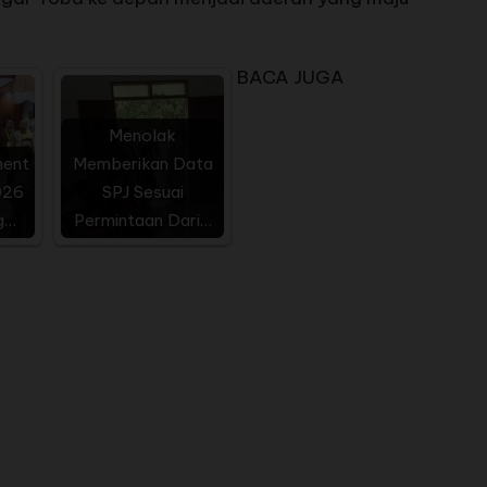
BACA JUGA
Menolak
ment
Memberikan Data
026
SPJ Sesuai
g…
Permintaan Dari…