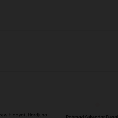
rew Hidayat, Hardjuno
Rahmad Sukendar Desak 