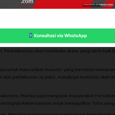
dang-gadang maju sebagai bakal calon Bupati Toba, menyatakan dukungan penuh ter
at aktivitas ekonomi dan sosial masyarakat setempat.
arlise menegaskan komitmennya untuk turun langsung m
Konsultasi via WhatsApp
 penting untuk mendukung konektivitas dan pemerat
t. Perbaikannya akan membuka akses yang lebih baik ba
anya untuk mencarikan investor yang berminat menana
ian dan perkebunan. Ia yakin, masuknya investasi aka
ekonomi, Marlise juga mengajak masyarakat Parsoburan
 pentingnya kebersamaan untuk mewujudkan Toba yang 
an. Mari kita gotong royong membangun Parsoburan a