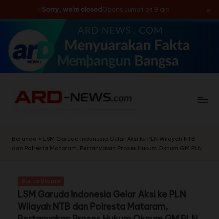
×
Sorry, we're closed
Opens Jumat at 9 am
Skip
to
content
Beranda
»
LSM Garuda Indonesia Gelar Aksi ke PLN Wilayah NTB
dan Polresta Mataram, Pertanyakan Proses Hukum Oknum GM PLN
Berita Utama
LSM Garuda Indonesia Gelar Aksi ke PLN
Wilayah NTB dan Polresta Mataram,
Pertanyakan Proses Hukum Oknum GM PLN