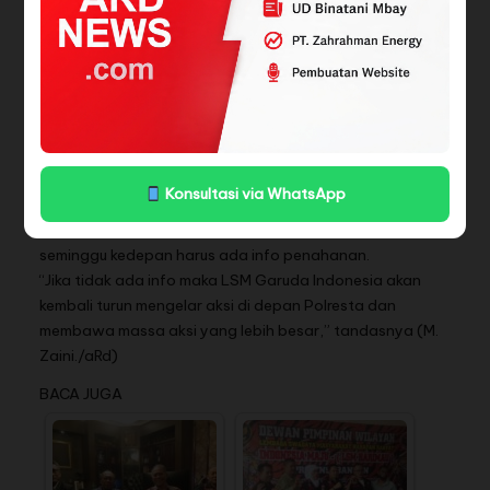
dan masih proses wajib lapor 2 kali seminggu.
Jika ada temuan laporan lagi terkait pelaku, lanjutnya,
diminta dilaporkan kembali ke polresta mataram.
Dan untuk lebih jelasnya tahapan kasus ini, dalam waktu
dekat Wakasat dan jajaranya akan menginfokan ke
korbannya dan pengacaranya serta direktur LSM Garuda
Indinesia.
Dalam diskusi tersebut, pihak LSM Garuda Indonesia
Konsultasi via WhatsApp
menyampaikan dan meminta pihak Polresta Mataram
agar bisa diatensi kasus ini, dan jika dalam waktu
seminggu kedepan harus ada info penahanan.
“Jika tidak ada info maka LSM Garuda Indonesia akan
kembali turun mengelar aksi di depan Polresta dan
membawa massa aksi yang lebih besar,” tandasnya (M.
Zaini./aRd)
BACA JUGA