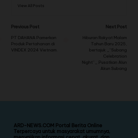
View All Posts
Previous Post
Next Post
PT DAHANA Pamerkan
Hiburan Rakyat Malam
Produk Pertahanan di
Tahun Baru 2025,
VINDEX 2024 Vietnam.
bertajuk _“Subang
Celebration
Night”_.Pusatkan Alun
Akun Subang
ARD-NEWS.COM Portal Berita Online
Terpercaya untuk masyarakat umumnya,
menyajikan informasi cepat, akurat, dan