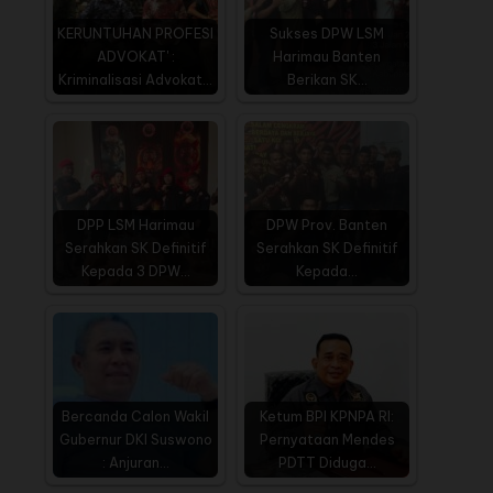
KERUNTUHAN PROFESI
Sukses DPW LSM
ADVOKAT' :
Harimau Banten
Kriminalisasi Advokat…
Berikan SK…
DPP LSM Harimau
DPW Prov. Banten
Serahkan SK Definitif
Serahkan SK Definitif
Kepada 3 DPW…
Kepada…
Bercanda Calon Wakil
Ketum BPI KPNPA RI:
Gubernur DKI Suswono
Pernyataan Mendes
: Anjuran…
PDTT Diduga…