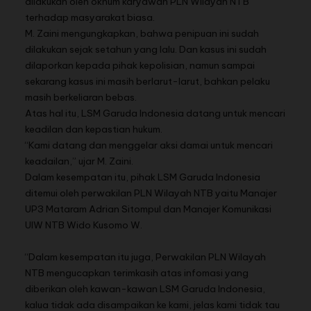
dilakukan oleh oknum karyawan PLN Wilayah NTB
terhadap masyarakat biasa.
M. Zaini mengungkapkan, bahwa penipuan ini sudah
dilakukan sejak setahun yang lalu. Dan kasus ini sudah
dilaporkan kepada pihak kepolisian, namun sampai
sekarang kasus ini masih berlarut-larut, bahkan pelaku
masih berkeliaran bebas.
Atas hal itu, LSM Garuda Indonesia datang untuk mencari
keadilan dan kepastian hukum.
“Kami datang dan menggelar aksi damai untuk mencari
keadailan,” ujar M. Zaini.
Dalam kesempatan itu, pihak LSM Garuda Indonesia
ditemui oleh perwakilan PLN Wilayah NTB yaitu Manajer
UP3 Mataram Adrian Sitompul dan Manajer Komunikasi
UIW NTB Wido Kusomo W.
“Dalam kesempatan itu juga, Perwakilan PLN Wilayah
NTB mengucapkan terimkasih atas infomasi yang
diberikan oleh kawan-kawan LSM Garuda Indonesia,
kalua tidak ada disampaikan ke kami, jelas kami tidak tau