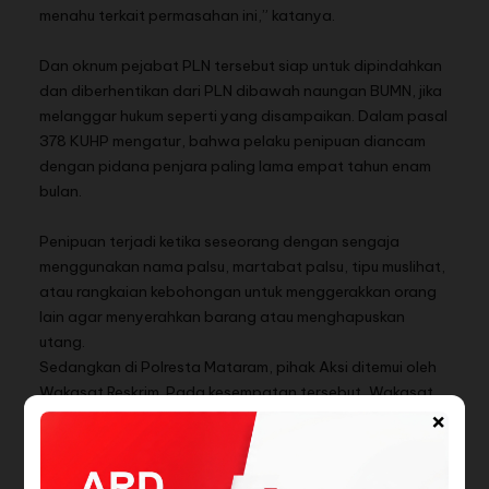
menahu terkait permasahan ini,” katanya.
Dan oknum pejabat PLN tersebut siap untuk dipindahkan
dan diberhentikan dari PLN dibawah naungan BUMN, jika
melanggar hukum seperti yang disampaikan. Dalam pasal
378 KUHP mengatur, bahwa pelaku penipuan diancam
dengan pidana penjara paling lama empat tahun enam
bulan.
Penipuan terjadi ketika seseorang dengan sengaja
menggunakan nama palsu, martabat palsu, tipu muslihat,
atau rangkaian kebohongan untuk menggerakkan orang
lain agar menyerahkan barang atau menghapuskan
utang.
Sedangkan di Polresta Mataram, pihak Aksi ditemui oleh
Wakasat Reskrim. Pada kesempatan tersebut, Wakasat
×
Reskrim menjelaskan, sesuai alur proses dari penyidikan
sampai penetapan tersangka, dan kasus ini masih masih
dalam tahap melengkapi semua bukti-bukti yang kuat