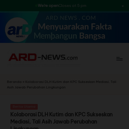
×
We're open
Closes at 5 pm
Skip
to
content
Beranda
»
Kolaborasi DLH Kutim dan KPC Sukseskan Mediasi, Tali
Asih Jawab Perubahan Lingkungan
Berita Utama
Kolaborasi DLH Kutim dan KPC Sukseskan
Mediasi, Tali Asih Jawab Perubahan
Lingkungan