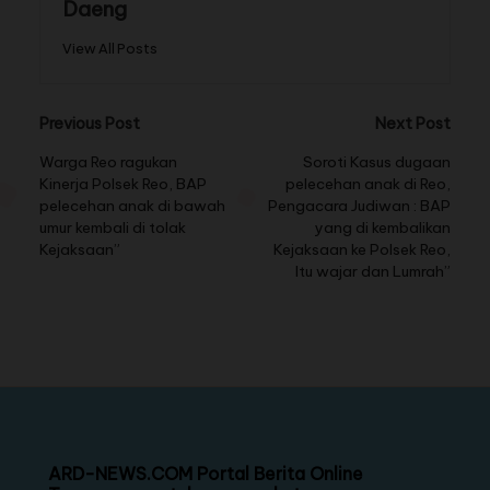
Daeng
View All Posts
Previous Post
Next Post
Warga Reo ragukan
Soroti Kasus dugaan
Kinerja Polsek Reo, BAP
pelecehan anak di Reo,
pelecehan anak di bawah
Pengacara Judiwan : BAP
umur kembali di tolak
yang di kembalikan
Kejaksaan”
Kejaksaan ke Polsek Reo,
Itu wajar dan Lumrah”
ARD-NEWS.COM Portal Berita Online