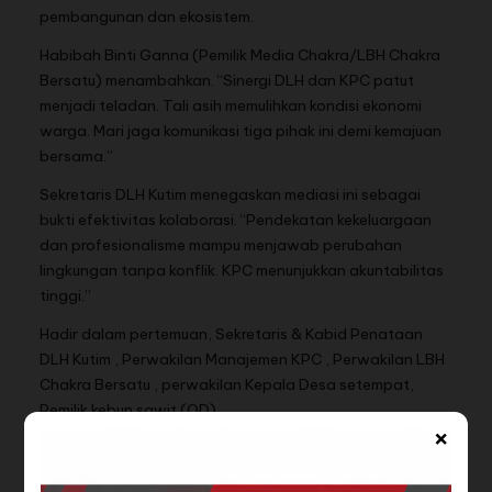
pembangunan dan ekosistem.
Habibah Binti Ganna (Pemilik Media Chakra/LBH Chakra
Bersatu) menambahkan. “Sinergi DLH dan KPC patut
menjadi teladan. Tali asih memulihkan kondisi ekonomi
warga. Mari jaga komunikasi tiga pihak ini demi kemajuan
bersama.”
Sekretaris DLH Kutim menegaskan mediasi ini sebagai
bukti efektivitas kolaborasi. “Pendekatan kekeluargaan
dan profesionalisme mampu menjawab perubahan
lingkungan tanpa konflik. KPC menunjukkan akuntabilitas
tinggi.”
Hadir dalam pertemuan, Sekretaris & Kabid Penataan
DLH Kutim , Perwakilan Manajemen KPC , Perwakilan LBH
Chakra Bersatu , perwakilan Kepala Desa setempat,
Pemilik kebun sawit (OD)
×
BACA JUGA