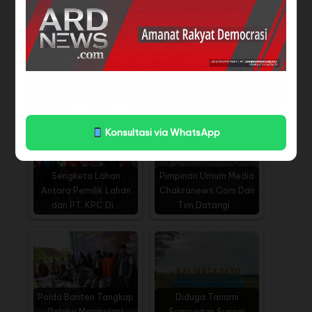
Diduga Pencemaran
Diduga Kebal Hukum,
Lingkungan Oleh PT.
Dinas Lingkungan Hidup
LMA Petani…
Tekuk…
Konsultasi via WhatsApp
Sengketa Lahan
Pimpinan Umum Media
Antara Pemilik Lahan
Chakranews.Com Dan
dan PT. KPC Di…
Tim Datangi…
Polda Banten Tangkap
Diduga Tanami
Pelaku Manipulasi
Sempadan Sungai