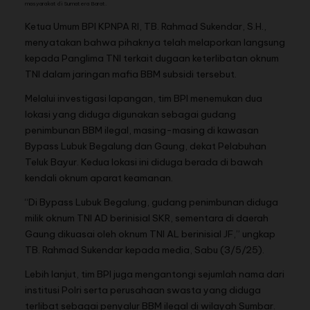
masyarakat di Sumatera Barat.
Ketua Umum BPI KPNPA RI, TB. Rahmad Sukendar, S.H.,
menyatakan bahwa pihaknya telah melaporkan langsung
kepada Panglima TNI terkait dugaan keterlibatan oknum
TNI dalam jaringan mafia BBM subsidi tersebut.
Melalui investigasi lapangan, tim BPI menemukan dua
lokasi yang diduga digunakan sebagai gudang
penimbunan BBM ilegal, masing-masing di kawasan
Bypass Lubuk Begalung dan Gaung, dekat Pelabuhan
Teluk Bayur. Kedua lokasi ini diduga berada di bawah
kendali oknum aparat keamanan.
“Di Bypass Lubuk Begalung, gudang penimbunan diduga
milik oknum TNI AD berinisial SKR, sementara di daerah
Gaung dikuasai oleh oknum TNI AL berinisial JF,” ungkap
TB. Rahmad Sukendar kepada media, Sabu (3/5/25).
Lebih lanjut, tim BPI juga mengantongi sejumlah nama dari
institusi Polri serta perusahaan swasta yang diduga
terlibat sebagai penyalur BBM ilegal di wilayah Sumbar.