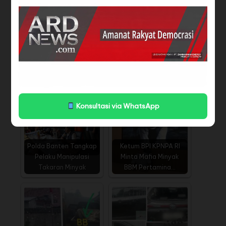
BPI KPNPA RI Akan
BPI KPNPA RI Koordinasi
Laporkan TPPU
Ke Asisten Penasehat
Jaringan Mafia BBM…
Khusus…
Konsultasi via WhatsApp
Polda Banten Tangkap
Ketum BPI KPNPA RI
Pelaku Manipulasi
Minta Mafia Minyak
Takaran Minyak
BBM Pertamina…