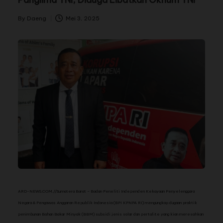
By
Daeng
Mei 3, 2025
ARD-NEWS.COM.//Su
matera Barat – Badan Peneliti Independen Kekayaan Penyelenggara
Negara & Pengawas Anggaran Republik Indonesia (BPI KPNPA RI) mengungkap dugaan praktik
penimbunan Bahan Bakar Minyak (BBM) subsidi jenis solar dan pertalite yang kian meresahkan