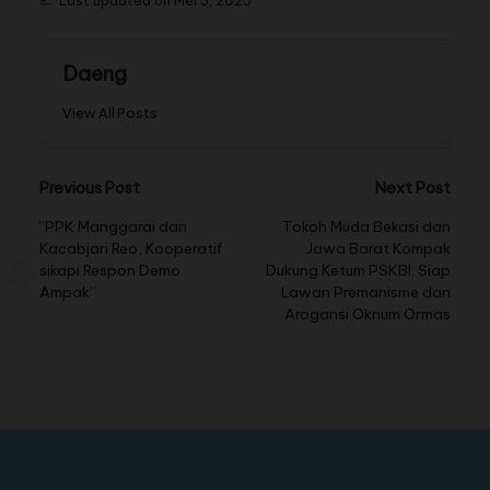
Last updated on Mei 3, 2025
Daeng
View All Posts
Previous Post
Next Post
“PPK Manggarai dan
Tokoh Muda Bekasi dan
Kacabjari Reo, Kooperatif
Jawa Barat Kompak
sikapi Respon Demo
Dukung Ketum PSKBI: Siap
Ampak”
Lawan Premanisme dan
Arogansi Oknum Ormas