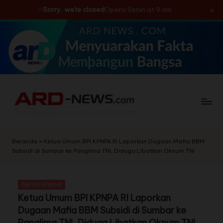
×
Sorry, we're closed
Opens Senin at 9 am
Skip
to
content
Beranda
»
Ketua Umum BPI KPNPA RI Laporkan Dugaan Mafia BBM
Subsidi di Sumbar ke Panglima TNI, Diduga Libatkan Oknum TNI
Berita Utama
Ketua Umum BPI KPNPA RI Laporkan
Dugaan Mafia BBM Subsidi di Sumbar ke
Panglima TNI, Diduga Libatkan Oknum TNI