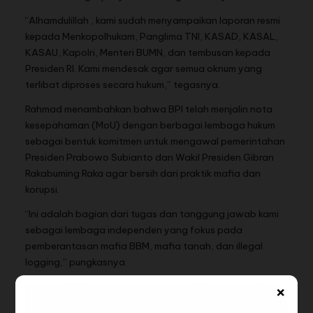
“Alhamdulillah , kami sudah menyampaikan laporan resmi
kepada Menkopolhukam, Panglima TNI, KASAD, KASAL,
KASAU, Kapolri, Menteri BUMN, dan tembusan kepada
Presiden RI. Kami mendesak agar semua oknum yang
terlibat diproses secara hukum,” tegasnya.
Rahmad menambahkan bahwa BPI telah menjalin nota
kesepahaman (MoU) dengan berbagai lembaga hukum
sebagai bentuk komitmen untuk mengawal pemerintahan
Presiden Prabowo Subianto dan Wakil Presiden Gibran
Rakabuming Raka agar bersih dari praktik mafia dan
korupsi.
“Ini adalah bagian dari tugas dan tanggung jawab kami
sebagai lembaga independen yang fokus pada
pemberantasan mafia BBM, mafia tanah, dan illegal
logging,” pungkasnya.
×
(Redaksi)
BACA JUGA